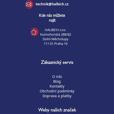
technik@halbich.cz
Kde nás můžete
najít
HALBICH s.r.o.
Kutnohorská 288/82
Dolní Měcholupy
111 01 Praha 10
Zákaznický servis
O nás
Blog
Kontakty
Obchodní podmínky
Doprava a platby
Weby našich značek