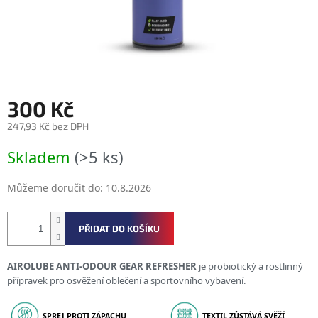
300 Kč
247,93 Kč bez DPH
Měrná
Skladem
(>5 ks)
cena:
Můžeme doručit do:
10.8.2026
PŘIDAT DO KOŠÍKU
AIROLUBE ANTI-ODOUR GEAR REFRESHER
je probiotický a rostlinný
přípravek pro osvěžení oblečení a sportovního vybavení.
SPREJ PROTI ZÁPACHU
TEXTIL ZŮSTÁVÁ SVĚŽÍ