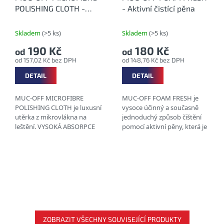
POLISHING CLOTH -
- Aktivní čistící pěna
Utěrka z mikrovlákna
Skladem
(>5 ks)
Skladem
(>5 ks)
190 Kč
180 Kč
od
od
od 157,02 Kč bez DPH
od 148,76 Kč bez DPH
DETAIL
DETAIL
MUC-OFF MICROFIBRE
MUC-OFF FOAM FRESH je
POLISHING CLOTH je luxusní
vysoce účinný a současně
utěrka z mikrovlákna na
jednoduchý způsob čištění
leštění. VYSOKÁ ABSORPCE
pomocí aktivní pěny, která je
LZE PRÁT V PRAČCE
ideální pro očistu vnitřků
BEZPEČNÝ PRO VŠECHNY
helem a jakýchkoliv (zejména
MATERIÁLY TECHNOLOGIE...
savých)...
ZOBRAZIT VŠECHNY SOUVISEJÍCÍ PRODUKTY