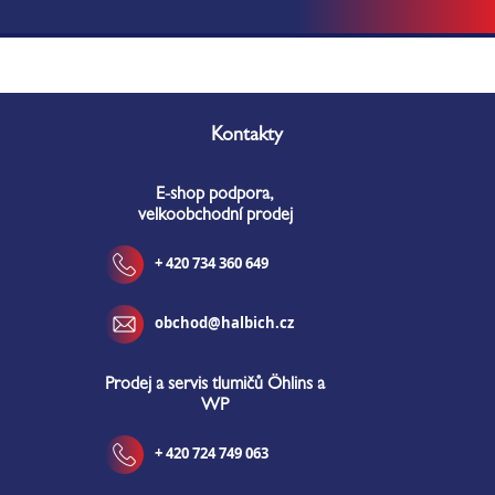
Z
á
Kontakty
p
a
E-shop podpora,
t
velkoobchodní prodej
í
+ 420 734 360 649
obchod@halbich.cz
Prodej a servis tlumičů Öhlins a
WP
+ 420 724 749 063