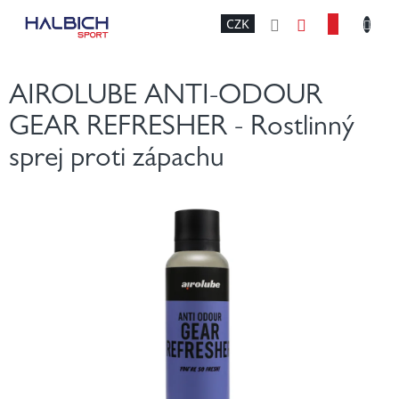
Přejít
NÁKU
CZK
na
obsah
KOŠÍK
AIROLUBE ANTI-ODOUR
GEAR REFRESHER - Rostlinný
sprej proti zápachu