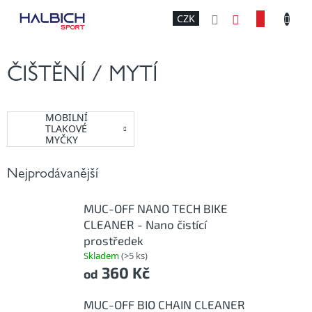
Přejít
NÁKU
CZK
na
obsah
KOŠÍK
ČIŠTĚNÍ / MYTÍ
MOBILNÍ
TLAKOVÉ
MYČKY
Nejprodávanější
MUC-OFF NANO TECH BIKE
CLEANER - Nano čistící
prostředek
Skladem
(>5 ks)
360 Kč
od
MUC-OFF BIO CHAIN CLEANER