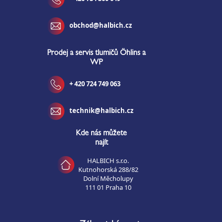
obchod@halbich.cz
Prodej a servis tlumičů Öhlins a
WP
+ 420 724 749 063
technik@halbich.cz
Kde nás můžete
najít
HALBICH s.r.o.
Kutnohorská 288/82
Dolní Měcholupy
111 01 Praha 10