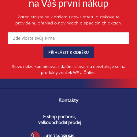
na Váš první nákup
ý
p
i
Zaregistrujte se k našemu newsletteru a získávejte
s
pravidelný přehled o novinkách a speciálních akcích.
u
PŘIHLÁSIT K ODBĚRU
Slevu nelze kombinovat s dalšími slevami a nevztahuje se na
produkty značek WP a Öhlins.
Z
á
Kontakty
p
a
E-shop podpora,
t
velkoobchodní prodej
í
+ 420 734 360 649