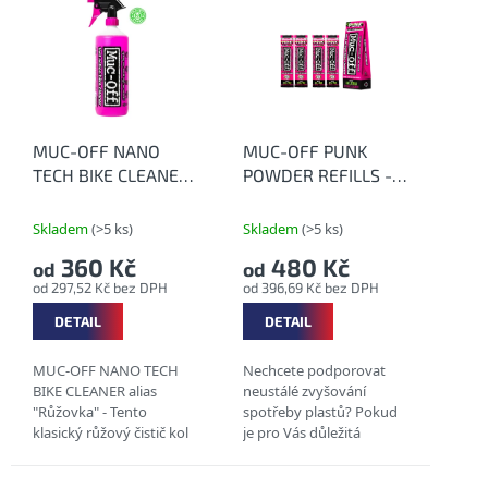
d
ý
u
p
k
i
t
s
ů
p
r
o
MUC-OFF NANO
MUC-OFF PUNK
d
TECH BIKE CLEANER
POWDER REFILLS -
u
- Nano čistící
Eko sypký čistič kol
k
prostředek
Skladem
(>5 ks)
Skladem
(>5 ks)
t
360 Kč
480 Kč
od
od
ů
od 297,52 Kč bez DPH
od 396,69 Kč bez DPH
DETAIL
DETAIL
MUC-OFF NANO TECH
Nechcete podporovat
BIKE CLEANER alias
neustálé zvyšování
"Růžovka" - Tento
spotřeby plastů? Pokud
klasický růžový čistič kol
je pro Vás důležitá
má neuvěřitelnou čisticí
udržitelnost a eco-
sílu, protože obsahuje
friendly přístup, pak