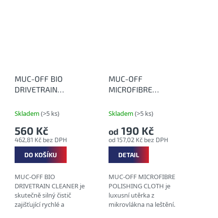
čištění bez použití vody.
ČISTÍ A LEŠTÍ BEZ
NUTNOSTI POUŽITÍ
VODY RYCHLÉ...
MUC-OFF BIO
MUC-OFF
DRIVETRAIN
MICROFIBRE
CLEANER 500 ml -
POLISHING CLOTH -
Silný bio čistič na
Utěrka z
Skladem
(>5 ks)
Skladem
(>5 ks)
řetězy
mikrovlákna
560 Kč
190 Kč
od
462,81 Kč bez DPH
od 157,02 Kč bez DPH
DO KOŠÍKU
DETAIL
MUC-OFF BIO
MUC-OFF MICROFIBRE
DRIVETRAIN CLEANER je
POLISHING CLOTH je
skutečně silný čistič
luxusní utěrka z
zajišťující rychlé a
mikrovlákna na leštění.
nekompromisní
VYSOKÁ ABSORPCE LZE