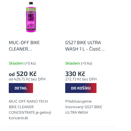
revoluční
sáhněte po našem
nanotechnologii, která
zbrusu novém eko čističi
na...
v...
MUC-OFF BIKE
GS27 BIKE ULTRA
CLEANER
WASH 1 L - Čistič
CONCENTRATE -
jízdních kol
Koncentrovaný Nano
Skladem
(>5 ks)
Skladem
(>5 ks)
čistící prostředek
520 Kč
330 Kč
od
od 429,75 Kč bez DPH
272,73 Kč bez DPH
DETAIL
DO KOŠÍKU
MUC-OFF NANO TECH
Představujeme
BIKE CLEANER
inovovaný GS27 BIKE
CONCENTRATE je gelový
ULTRA WASH
koncentrát
produktu NANO TECH
BIKE CLEANER, který si