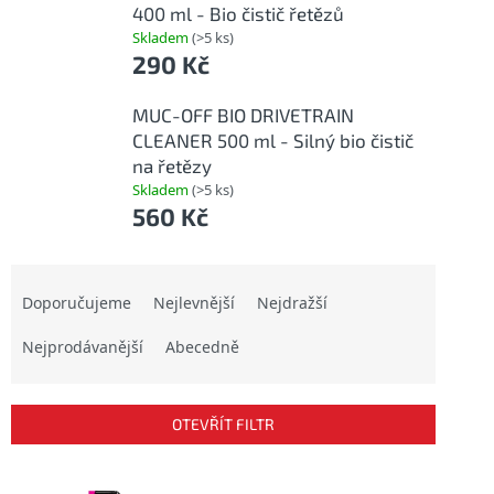
400 ml - Bio čistič řetězů
Skladem
(>5 ks)
290 Kč
MUC-OFF BIO DRIVETRAIN
CLEANER 500 ml - Silný bio čistič
na řetězy
Skladem
(>5 ks)
560 Kč
Ř
a
Doporučujeme
Nejlevnější
Nejdražší
z
Nejprodávanější
Abecedně
e
n
í
p
OTEVŘÍT FILTR
r
o
V