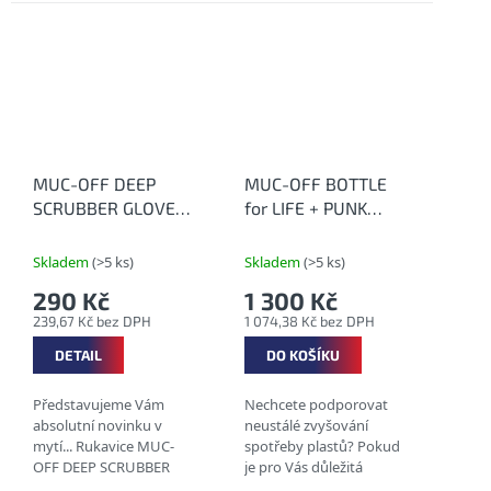
čištění hnacího ústrojí
PRÁT V PRAČCE
jízdních kol. ODSTRAŇUJE
BEZPEČNÝ PRO VŠECHNY
MASTNOTU A
MATERIÁLY
ROZPOUŠTÍ...
TECHNOLOGIE...
MUC-OFF DEEP
MUC-OFF BOTTLE
SCRUBBER GLOVES -
for LIFE + PUNK
Silikonové mycí
POWDER - Eko sypký
rukavice
čistič kol s alu lahví
Skladem
(>5 ks)
Skladem
(>5 ks)
290 Kč
1 300 Kč
239,67 Kč bez DPH
1 074,38 Kč bez DPH
DETAIL
DO KOŠÍKU
Představujeme Vám
Nechcete podporovat
absolutní novinku v
neustálé zvyšování
mytí... Rukavice MUC-
spotřeby plastů? Pokud
OFF DEEP SCRUBBER
je pro Vás důležitá
GLOVES jsou vyrobeny z
udržitelnost a eco-