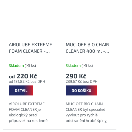
po naředění vodou
zachovává všechny
funkční vlastnosti
tohoto...
AIROLUBE EXTREME
MUC-OFF BIO CHAIN
FOAM CLEANER -
CLEANER 400 ml -
Extrémní prací gel
Bio čistič řetězů
Skladem
(>5 ks)
Skladem
(>5 ks)
220 Kč
290 Kč
od
od 181,82 Kč bez DPH
239,67 Kč bez DPH
DETAIL
DO KOŠÍKU
AIROLUBE EXTREME
MUC-OFF BIO CHAIN
FOAM CLEANER je
CLEANER byl speciálně
ekologický prací
vyvinut pro rychlé
přípravek na rostlinné
odstranění hrubé špíny,
bázi. Speciálně vyvinutá
tuků a olejů nejenom z
receptura je vhodná k
řetězů jízdních kol a