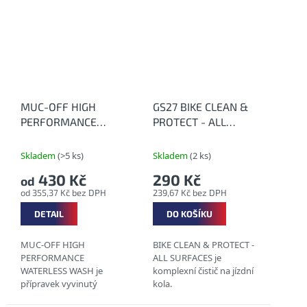
šetrnému, ale účinnému
motocyklů, ale také ze
praní funkčního
všech druhů dosud...
oblečení,...
MUC-OFF HIGH
GS27 BIKE CLEAN &
PERFORMANCE
PROTECT - ALL
WATERLESS WASH -
SURFACES 300 ml -
Bezoplachový čistič
Bezoplachový čistič
Skladem
(>5 ks)
Skladem
(2 ks)
jízdních kol
430 Kč
290 Kč
od
od 355,37 Kč bez DPH
239,67 Kč bez DPH
DETAIL
DO KOŠÍKU
MUC-OFF HIGH
BIKE CLEAN & PROTECT -
PERFORMANCE
ALL SURFACES je
WATERLESS WASH je
komplexní čistič na jízdní
přípravek vyvinutý
kola.
speciálně pro rychlé