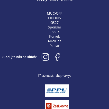
Weby našich značek
MUC-OFF
OHLINS
GS27
Sponser
Cool-X
Korrek
Airolube
Paicar
Sledujte nás na sítích:
Možnosti dopravy: