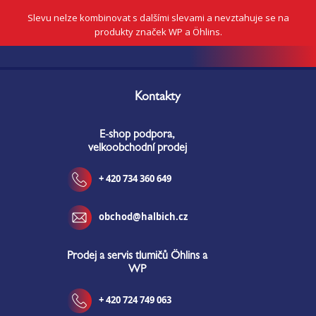
Slevu nelze kombinovat s dalšími slevami a nevztahuje se na
produkty značek WP a Öhlins.
Z
á
Kontakty
p
a
E-shop podpora,
t
velkoobchodní prodej
í
+ 420 734 360 649
obchod@halbich.cz
Prodej a servis tlumičů Öhlins a
WP
+ 420 724 749 063