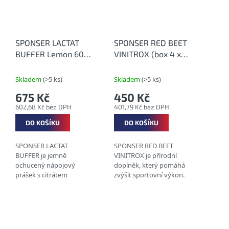
SPONSER LACTAT
SPONSER RED BEET
BUFFER Lemon 600
VINITROX (box 4 x
g - Vyrovnání
60 ml) - NO booster
působení laktátu
z červené řepy
Skladem
(>5 ks)
Skladem
(>5 ks)
675 Kč
450 Kč
602,68 Kč bez DPH
401,79 Kč bez DPH
DO KOŠÍKU
DO KOŠÍKU
SPONSER LACTAT
SPONSER RED BEET
BUFFER je jemně
VINITROX je přírodní
ochucený nápojový
doplněk, který pomáhá
prášek s citrátem
zvýšit sportovní výkon.
sodným a
Jeho základem je
hydrogenuhličitanem
koncentrát šťávy z
sodným pro ambiciózní
červené řepy a
sportovce, kteří se věnují
patentovaný extrakt z
sportům s vysokou...
rajčat. Tyto...