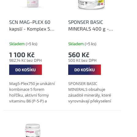
s
ů
p
r
o
SCN MAG–PLEX 60
SPONSER BASIC
d
kapslí - Komplex 5
MINERALS 400 g -
u
forem hořčíku
Směs zásaditých
k
minerálů
Skladem
(>5 ks)
Skladem
(>5 ks)
t
1 100 Kč
560 Kč
ů
982,14 Kč bez DPH
500 Kč bez DPH
DO KOŠÍKU
DO KOŠÍKU
Mag5-Plex750 je unikátní
SPONSER BASIC
kombinace 5 forem
MINERALS obsahuje
hořčíku, aktivní formy
zásadité minerály, které
vitaminu B6 (P-5-P) a
vyrovnávají překyselení
extraktu z černého pepře
organismu v důsledku
BioPerine®. Tento
náročné fyzické aktivity,
doplněk stravy
špatného stravování
kombinuje formy hořčíku
nebo nevhodného...
s...