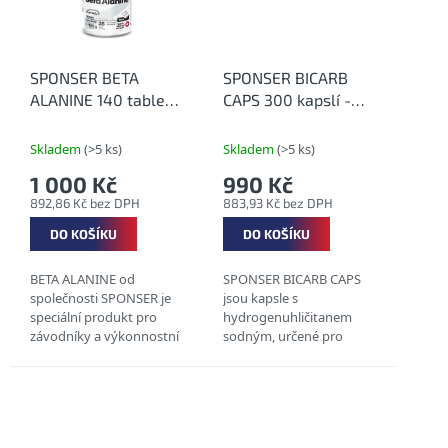
SPONSER BETA
SPONSER BICARB
ALANINE 140 tablet -
CAPS 300 kapslí -
Beta-alanin:
Alkalizační kapsle
vyrovnávání laktátu
Skladem
(>5 ks)
Skladem
(>5 ks)
ve svalech
1 000 Kč
990 Kč
892,86 Kč bez DPH
883,93 Kč bez DPH
DO KOŠÍKU
DO KOŠÍKU
BETA ALANINE od
SPONSER BICARB CAPS
společnosti SPONSER je
jsou kapsle s
speciální produkt pro
hydrogenuhličitanem
závodníky a výkonnostní
sodným, určené pro
sportovce. Je vhodný pro
sportovce při vysoce
vysoce intenzivní fyzické
intenzivní, převážně
aktivity. Tento doplněk
anaerobní zátěži. Nabízejí
stravy zvyšuje...
přesné a individuálně
nastavitelné...