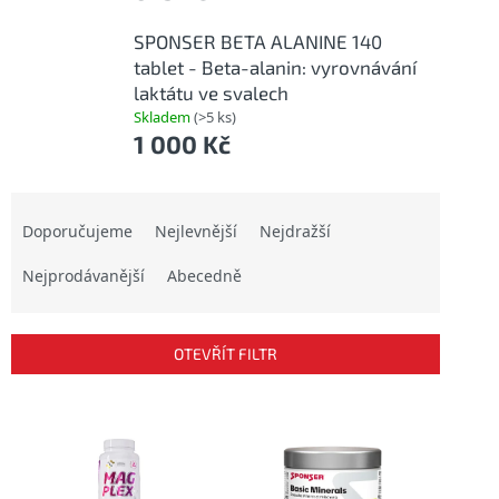
SPONSER BETA ALANINE 140
tablet - Beta-alanin: vyrovnávání
laktátu ve svalech
Skladem
(>5 ks)
1 000 Kč
Ř
a
Doporučujeme
Nejlevnější
Nejdražší
z
Nejprodávanější
Abecedně
e
n
í
p
OTEVŘÍT FILTR
r
o
V
d
ý
u
p
k
i
t