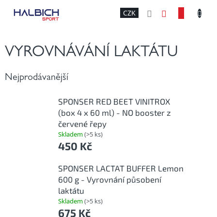
Přejít
NÁKU
CZK
na
obsah
KOŠÍK
VYROVNÁVÁNÍ LAKTÁTU
Nejprodávanější
SPONSER RED BEET VINITROX
(box 4 x 60 ml) - NO booster z
červené řepy
Skladem
(>5 ks)
450 Kč
SPONSER LACTAT BUFFER Lemon
600 g - Vyrovnání působení
laktátu
Skladem
(>5 ks)
675 Kč