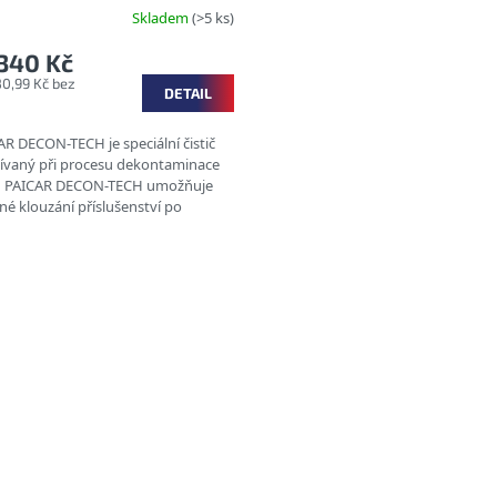
Skladem
(>5 ks)
340 Kč
80,99 Kč bez
DETAIL
AR DECON-TECH je speciální čistič
ívaný při procesu dekontaminace
. PAICAR DECON-TECH umožňuje
né klouzání příslušenství po
hu laku, velmi rychle...
O
v
l
á
d
a