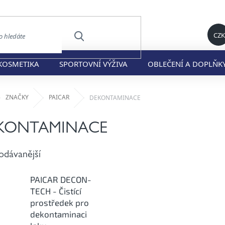
CZK
HLEDAT
KOSMETIKA
SPORTOVNÍ VÝŽIVA
OBLEČENÍ A DOPLŇK
ů
ZNAČKY
PAICAR
DEKONTAMINACE
KONTAMINACE
odávanější
PAICAR DECON-
TECH - Čistící
prostředek pro
dekontaminaci