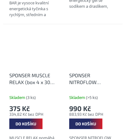
energetický gel se
BAR je vysoce kvalitní
sodíkem a draslíkem,
energetická tyčinka s
který obsahuje kromě
rychlým, středním a
sacharidů i BCAA (leucin,
pomalým řetězcem
isoleucin, valin). BLOG:
sacharidů pro postupné
Vše o...
uvolnění energie. BLOG:
Co s...
SPONSER MUSCLE
SPONSER
RELAX (box 4 x 30
NITROFLOW
ml) - Proti křečím
PERFORMANCE (box
10 x 7 g) - Přírodní
Skladem
(3 ks)
Skladem
(>5 ks)
antioxidační
375 Kč
990 Kč
komplex
334,82 Kč bez DPH
883,93 Kč bez DPH
DO KOŠÍKU
DO KOŠÍKU
MUSCLE RELAX pomáhá
SPONSER NITROFLOW