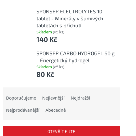
SPONSER ELECTROLYTES 10
tablet - Minerály v šumivých
tabletách s příchutí
Skladem
(>5 ks)
140 Kč
SPONSER CARBO HYDROGEL 60 g
- Energetický hydrogel
Skladem
(>5 ks)
80 Kč
Ř
a
Doporučujeme
Nejlevnější
Nejdražší
z
Nejprodávanější
Abecedně
e
n
í
p
OTEVŘÍT FILTR