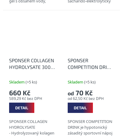
gel s obsahem vody,
sacharido-elektrolytický
který dodá jak energii,
nápoj speciálně vyvinutý
tak i do určité míry
pro tvorbu energetických
tekutiny. VLASTNOSTI: *
rezerv (carboloading),
bez lepku * bez...
zejména před...
SPONSER COLLAGEN
SPONSER
HYDROLYSATE 300 g
COMPETITION DRINK
- Hydrolyzovaný
- Zásaditý
kolagen
hypotonický nápoj s
Skladem
(>5 ks)
Skladem
(>5 ks)
příchutí
660 Kč
70 Kč
od
589,29 Kč bez DPH
od 62,50 Kč bez DPH
DETAIL
DETAIL
SPONSER COLLAGEN
SPONSER COMPETITION
HYDROLYSATE
DRINK je hypotonický
- Hydrolyzovaný kolagen
zásaditý sportovní nápoj