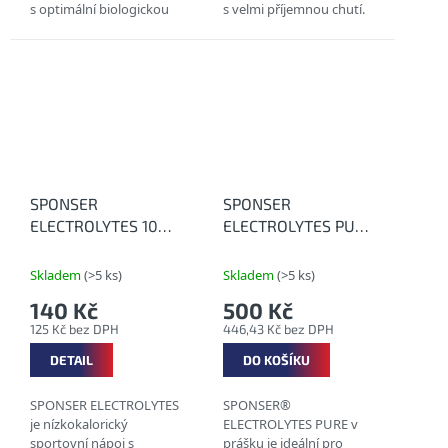
s optimální biologickou
s velmi příjemnou chutí.
dostupností - pro pleť a
Ideální sportovní nápoj
pojivové tkáně.
pro ambiciózní
VLASTNOSTI: * bez
sportovce, kteří mají
lepku ...
vysoké nároky na
kvalitu....
SPONSER
SPONSER
ELECTROLYTES 10
ELECTROLYTES PURE
tablet - Minerály v
200 g - Elektrolyty
šumivých tabletách
bez příchuti
Skladem
(>5 ks)
Skladem
(>5 ks)
s příchutí
140 Kč
500 Kč
125 Kč bez DPH
446,43 Kč bez DPH
DETAIL
DO KOŠÍKU
SPONSER ELECTROLYTES
SPONSER®
je nízkokalorický
ELECTROLYTES PURE v
sportovní nápoj s
prášku je ideální pro