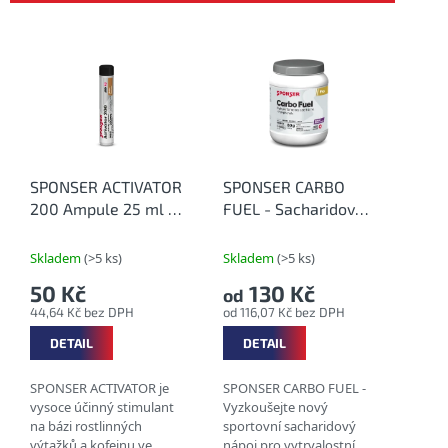
r
o
V
d
ý
u
p
k
i
t
s
ů
p
r
o
SPONSER ACTIVATOR
SPONSER CARBO
d
200 Ampule 25 ml -
FUEL - Sacharidový
u
Kofeinový stimulant
nápoj s polyfenoly
k
bez příchutě
Skladem
(>5 ks)
Skladem
(>5 ks)
t
50 Kč
130 Kč
od
ů
44,64 Kč bez DPH
od 116,07 Kč bez DPH
DETAIL
DETAIL
SPONSER ACTIVATOR je
SPONSER CARBO FUEL -
vysoce účinný stimulant
Vyzkoušejte nový
na bázi rostlinných
sportovní sacharidový
výtažků a kofeinu ve
nápoj pro vytrvalostní