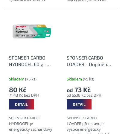
volné formě. Studie
disciplíny se sodíkem,
prokázaly, že kofein
polyfenoly a rozpustnou
přispívá ke zvýšení
vlákninou pro
vytrvalosti a k lepšímu...
optimalizaci Vašeho
výkonu a...
SPONSER CARBO
SPONSER CARBO
HYDROGEL 60 g -
LOADER - Doplnění
Energetický
zásob glykogenu
hydrogel
Skladem
(>5 ks)
Skladem
(>5 ks)
80 Kč
73 Kč
od
71,43 Kč bez DPH
od 65,18 Kč bez DPH
DETAIL
DETAIL
SPONSER CARBO
SPONSER CARBO
HYDROGEL je
LOADER představuje
energetický sacharidový
vysoce energetický