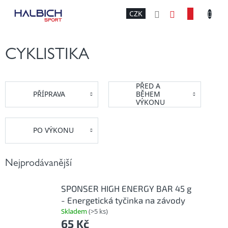
Přejít
NÁKU
CZK
na
obsah
KOŠÍK
CYKLISTIKA
PŘED A
PŘÍPRAVA
BĚHEM
VÝKONU
PO VÝKONU
Nejprodávanější
SPONSER HIGH ENERGY BAR 45 g
- Energetická tyčinka na závody
Skladem
(>5 ks)
65 Kč