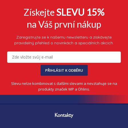
v
Získejte
SLEVU 15%
k
y
v
na Váš první nákup
ý
p
i
Zaregistrujte se k našemu newsletteru a získávejte
s
pravidelný přehled o novinkách a speciálních akcích.
u
PŘIHLÁSIT K ODBĚRU
Slevu nelze kombinovat s dalšími slevami a nevztahuje se na
produkty značek WP a Öhlins.
Z
á
Kontakty
p
a