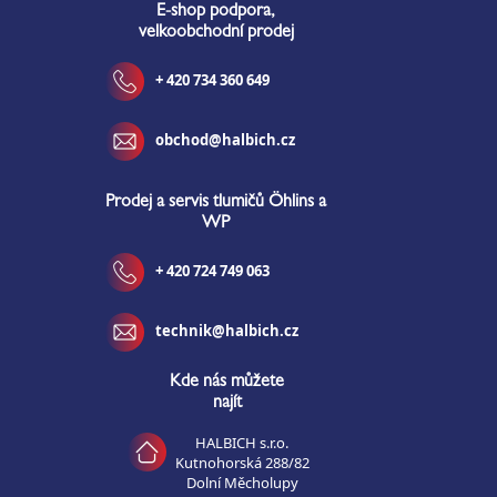
E-shop podpora,
t
velkoobchodní prodej
í
+ 420 734 360 649
obchod@halbich.cz
Prodej a servis tlumičů Öhlins a
WP
+ 420 724 749 063
technik@halbich.cz
Kde nás můžete
najít
HALBICH s.r.o.
Kutnohorská 288/82
Dolní Měcholupy