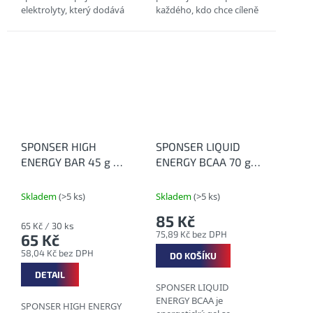
elektrolyty, který dodává
každého, kdo chce cíleně
tělu minerály jako sodík,
a kontrolovaně
hořčík, vápník, chlorid a
doplňovat elektrolyty –
draslík, které tělo běžně
bez ohledu na sport,
ztrácí pocením....
výkonnostní úroveň
nebo délku tréninku....
SPONSER HIGH
SPONSER LIQUID
ENERGY BAR 45 g -
ENERGY BCAA 70 g -
Energetická tyčinka
Energetický gel s
na závody
BCAA
Skladem
(>5 ks)
Skladem
(>5 ks)
85 Kč
Měrná
65 Kč / 30 ks
75,89 Kč bez DPH
65 Kč
cena:
58,04 Kč bez DPH
DO KOŠÍKU
DETAIL
SPONSER LIQUID
ENERGY BCAA je
SPONSER HIGH ENERGY