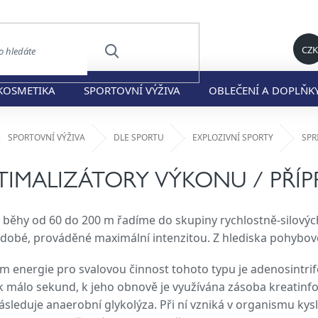
CZK
HLEDAT
KOSMETIKA
SPORTOVNÍ VÝŽIVA
OBLEČENÍ A DOPLŇK
ů
SPORTOVNÍ VÝŽIVA
DLE SPORTU
EXPLOZIVNÍ SPORTY
SPR
TIMALIZÁTORY VÝKONU / PŘÍP
 běhy od 60 do 200 m řadíme do skupiny rychlostně-silových 
dobé, prováděné maximální intenzitou. Z hlediska pohybové 
m energie pro svalovou činnost tohoto typu je adenosintrifo
k málo sekund, k jeho obnově je využívána zásoba kreatinfo
následuje anaerobní glykolýza. Při ní vzniká v organismu kysl