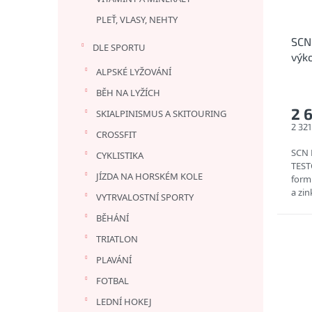
o
k
d
t
PLEŤ, VLASY, NEHTY
u
ů
SCN 
k
DLE SPORTU
výk
t
ALPSKÉ LYŽOVÁNÍ
ů
BĚH NA LYŽÍCH
2 
SKIALPINISMUS A SKITOURING
2 32
CROSSFIT
SCN
CYKLISTIKA
TEST
JÍZDA NA HORSKÉM KOLE
form
a zin
VYTRVALOSTNÍ SPORTY
DOP
BĚHÁNÍ
TRIATLON
PLAVÁNÍ
FOTBAL
LEDNÍ HOKEJ