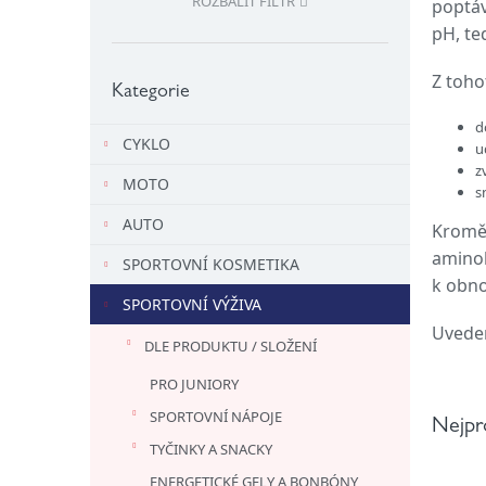
ROZBALIT FILTR
poptáv
l
pH, te
Přeskočit
Z toho
kategorie
Kategorie
d
CYKLO
u
z
MOTO
s
AUTO
Kromě 
aminok
SPORTOVNÍ KOSMETIKA
k obno
SPORTOVNÍ VÝŽIVA
Uveden
DLE PRODUKTU / SLOŽENÍ
PRO JUNIORY
SPORTOVNÍ NÁPOJE
Nejpr
TYČINKY A SNACKY
ENERGETICKÉ GELY A BONBÓNY