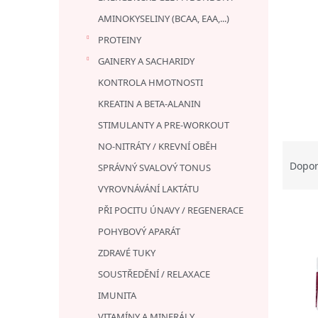
AMINOKYSELINY (BCAA, EAA,...)
PROTEINY
GAINERY A SACHARIDY
KONTROLA HMOTNOSTI
KREATIN A BETA-ALANIN
STIMULANTY A PRE-WORKOUT
NO-NITRÁTY / KREVNÍ OBĚH
Ř
a
Dopo
SPRÁVNÝ SVALOVÝ TONUS
z
VYROVNÁVÁNÍ LAKTÁTU
e
V
PŘI POCITU ÚNAVY / REGENERACE
n
ý
í
POHYBOVÝ APARÁT
p
p
ZDRAVÉ TUKY
i
r
s
o
SOUSTŘEDĚNÍ / RELAXACE
p
d
IMUNITA
r
u
VITAMÍNY A MINERÁLY