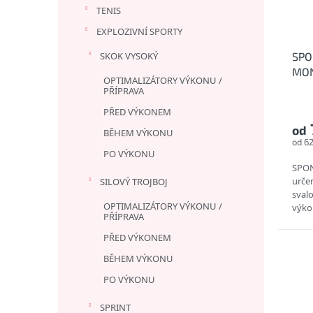
TENIS
EXPLOZIVNÍ SPORTY
SKOK VYSOKÝ
SPO
MON
OPTIMALIZÁTORY VÝKONU /
zvýš
PŘÍPRAVA
PŘED VÝKONEM
od
BĚHEM VÝKONU
od 6
PO VÝKONU
SPON
urče
SILOVÝ TROJBOJ
svalo
OPTIMALIZÁTORY VÝKONU /
výko
PŘÍPRAVA
inten
PŘED VÝKONEM
BĚHEM VÝKONU
PO VÝKONU
SPRINT