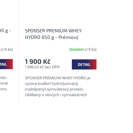
0 g -
SPONSER PREMIUM WHEY
é
HYDRO 850 g - Prémiový
syrovátkový hydrolyzát
m
(>5 ks)
Skladem
(>5 ks)
1 900 Kč
TAIL
DETAIL
1 696,43 Kč bez DPH
ido-
SPONSER PREMIUM WHEY HYDRO je
tivně
vysoce kvalitní hydrolyzovaný
otu.
(naštěpený) syrovátkový protein.
Oblíbený v silových i vytrvalostních
dit
sportech, rekonvalescenci nebo jako
zdroj velmi...