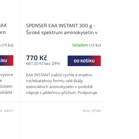
MAX
SPONSER EAA INSTANT 300 g -
pro
Široké spektrum aminokyselin v
lích
prášku s příchutí Green Apple
m
(>5 ks)
Skladem
(>5 ks)
770 Kč
ŠÍKU
DO KOŠÍKU
687,50 Kč bez DPH
vysoce
EAA INSTANT nabízí rychle a snadno
e
vstřebatelnou formu celé škály
kodobém
esenciálních aminokyselin v podobě
 ukládá
nápoje s jablečnou příchutí. Podporuje
udržování a růst svalové hmoty....
d:
44031
Kód:
07540