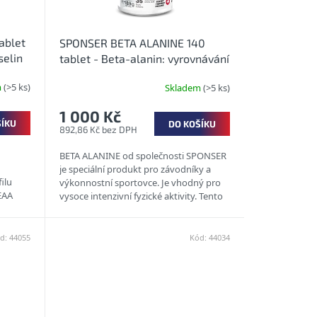
ablet
SPONSER BETA ALANINE 140
selin
tablet - Beta-alanin: vyrovnávání
laktátu ve svalech
m
(>5 ks)
Skladem
(>5 ks)
1 000 Kč
ŠÍKU
DO KOŠÍKU
892,86 Kč bez DPH
BETA ALANINE od společnosti SPONSER
je speciální produkt pro závodníky a
ilu
výkonnostní sportovce. Je vhodný pro
EAA
vysoce intenzivní fyzické aktivity. Tento
. To je
doplněk stravy zvyšuje...
d:
44055
Kód:
44034