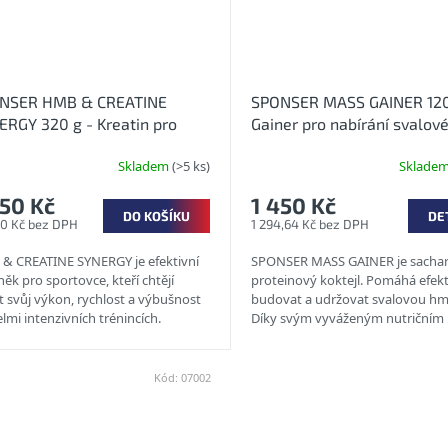
NSER HMB & CREATINE
SPONSER MASS GAINER 120
ERGY 320 g - Kreatin pro
Gainer pro nabírání svalov
ení síly v prášku
hmoty
Skladem
(>5 ks)
Sklade
050 Kč
1 450 Kč
DO KOŠÍKU
DE
50 Kč bez DPH
1 294,64 Kč bez DPH
& CREATINE SYNERGY je efektivní
SPONSER MASS GAINER je sachar
ěk pro sportovce, kteří chtějí
proteinový koktejl. Pomáhá efek
t svůj výkon, rychlost a výbušnost
budovat a udržovat svalovou hm
elmi intenzivních trénincích.
Díky svým vyváženým nutričním
há udržovat svalovou...
hodnotám jím lze dočasně nahra
jedno...
Kód:
07002