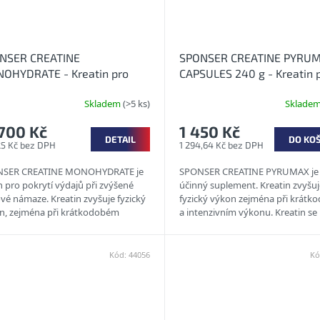
NSER CREATINE
SPONSER CREATINE PYRU
OHYDRATE - Kreatin pro
CAPSULES 240 g - Kreatin 
ení síly v prášku
zvýšení síly + hořčík v kaps
Skladem
(>5 ks)
Sklade
700 Kč
1 450 Kč
DETAIL
DO KO
25 Kč bez DPH
1 294,64 Kč bez DPH
SER CREATINE MONOHYDRATE je
SPONSER CREATINE PYRUMAX je 
n pro pokrytí výdajů při zvýšené
účinný suplement. Kreatin zvyšuj
vé námaze. Kreatin zvyšuje fyzický
fyzický výkon zejména při krát
n, zejména při krátkodobém
a intenzivním výkonu. Kreatin se
zivním zatížení, jako je...
ve svalech jako kreatinfosfát....
Kód:
44056
Kó