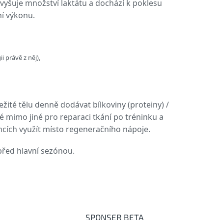
zvyšuje množství laktátu a dochází k poklesu
ní výkonu.
 právě z něj),
ité tělu denně dodávat bílkoviny (proteiny) /
né mimo jiné pro reparaci tkání po tréninku a
ncích využít místo regeneračního nápoje.
před hlavní sezónou.
SPONSER BETA