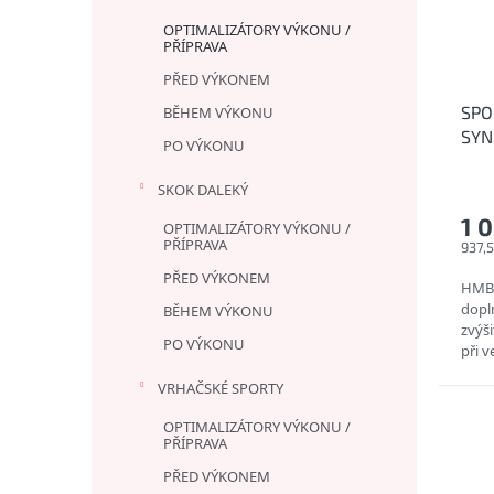
OPTIMALIZÁTORY VÝKONU /
PŘÍPRAVA
PŘED VÝKONEM
SPO
BĚHEM VÝKONU
SYN
PO VÝKONU
zvýš
SKOK DALEKÝ
1 
OPTIMALIZÁTORY VÝKONU /
PŘÍPRAVA
937,
PŘED VÝKONEM
HMB 
dopln
BĚHEM VÝKONU
zvýši
PO VÝKONU
při v
Pomá
VRHAČSKÉ SPORTY
OPTIMALIZÁTORY VÝKONU /
PŘÍPRAVA
PŘED VÝKONEM