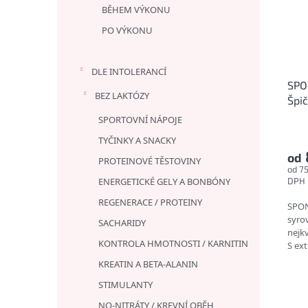
BĚHEM VÝKONU
PO VÝKONU
DLE INTOLERANCÍ
SPO
BEZ LAKTÓZY
Špi
SPORTOVNÍ NÁPOJE
TYČINKY A SNACKY
od
PROTEINOVÉ TĚSTOVINY
od 7
ENERGETICKÉ GELY A BONBÓNY
DPH
REGENERACE / PROTEINY
SPON
syrov
SACHARIDY
nejkv
KONTROLA HMOTNOSTI / KARNITIN
S ex
velm
KREATIN A BETA-ALANIN
STIMULANTY
NO-NITRÁTY / KREVNÍ OBĚH