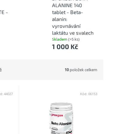
ALANINE 140
E -
tablet - Beta-
alanin:
vyrovnávání
laktátu ve svalech
Skladem
(>5 ks)
1 000 Kč
10
položek celkem
ě
d:
44027
Kód:
06153