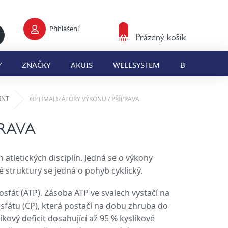
Přihlášení
Nákupní
Prázdný košík
košík
Y
ZNAČKY
AKUIS
WELLSYSTEM
BLOG
E
INT
OPTIMALIZÁTORY VÝKONU / PŘÍPRAVA
RAVA
atletických disciplín. Jedná se o výkony
struktury se jedná o pohyb cyklický.
sfát (ATP). Zásoba ATP ve svalech vystačí na
sfátu (CP), která postačí na dobu zhruba do
íkový deficit dosahující až 95 % kyslíkové