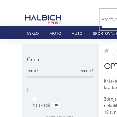
Přejít
na
obsah
CYKLO
MOTO
AUTO
SPORTOVNÍ 
P
Dom
o
s
Cena
t
OP
r
700
Kč
2600
Kč
a
Krátké
n
krátko
n
í
Zdroje
p
a
několi
Na skladě
10
n
10 s, 
e