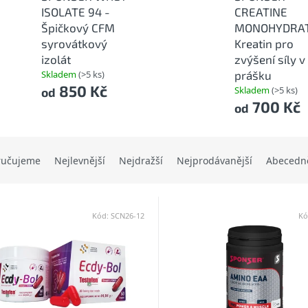
ISOLATE 94 -
CREATINE
Špičkový CFM
MONOHYDRAT
syrovátkový
Kreatin pro
izolát
zvýšení síly v
Skladem
(>5 ks)
prášku
850 Kč
Skladem
(>5 ks)
od
700 Kč
od
ručujeme
Nejlevnější
Nejdražší
Nejprodávanější
Abecedn
Kód:
SCN26-12
Kó