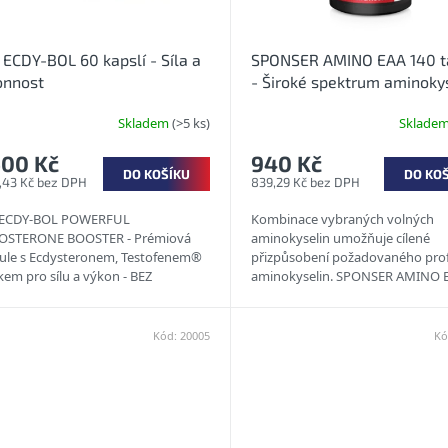
ECDY-BOL 60 kapslí - Síla a
SPONSER AMINO EAA 140 t
onnost
- Široké spektrum aminoky
v tabletách
Skladem
(>5 ks)
Sklade
600 Kč
940 Kč
DO KOŠÍKU
DO KO
1,43 Kč bez DPH
839,29 Kč bez DPH
 ECDY-BOL POWERFUL
Kombinace vybraných volných
OSTERONE BOOSTER - Prémiová
aminokyselin umožňuje cílené
ule s Ecdysteronem, Testofenem®
přizpůsobení požadovaného prof
kem pro sílu a výkon - BEZ
aminokyselin. SPONSER AMINO 
INGU!
neposkytuje nadbytečnou energii
také důvod,...
Kód:
20005
Kó