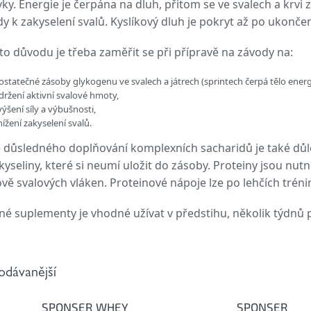
ky. Energie je čerpána na dluh, přitom se ve svalech a krvi 
dy k zakyselení svalů. Kyslíkový dluh je pokryt až po ukonče
to důvodu je třeba zaměřit se při přípravě na závody na:
ostatečné zásoby glykogenu ve svalech a játrech (sprintech čerpá tělo energii
držení aktivní svalové hmoty,
výšení síly a výbušnosti,
nížení zakyselení svalů.
důsledného doplňování komplexních sacharidů je také důlež
yseliny, které si neumí uložit do zásoby. Proteiny jsou nut
vě svalových vláken. Proteinové nápoje lze po lehčích tréni
é suplementy je vhodné užívat v předstihu, několik týdnů 
odávanější
SPONSER WHEY
SPONSER