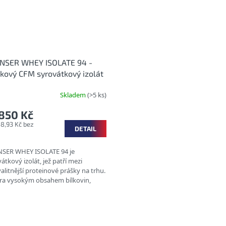
NSER WHEY ISOLATE 94 -
čkový CFM syrovátkový izolát
Skladem
(>5 ks)
850 Kč
58,93 Kč bez
DETAIL
SER WHEY ISOLATE 94 je
átkový izolát, jež patří mezi
alitnější proteinové prášky na trhu.
tra vysokým obsahem bílkovin,
i nízkým obsahem sacharidů (< 1...