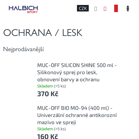
Přejít
NÁKU
CZK
na
obsah
KOŠÍK
OCHRANA / LESK
Nejprodávanější
MUC-OFF SILICON SHINE 500 ml -
Silikonový sprej pro lesk,
obnovení barvy a ochranu
Skladem
(>5 ks)
370 Kč
MUC-OFF BIO MO-94 (400 ml) -
Univerzální ochranné antikorozní
mazivo ve spreji
Skladem
(>5 ks)
160 Kč