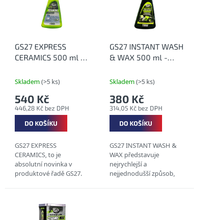
k
i
t
s
ů
p
r
o
GS27 EXPRESS
GS27 INSTANT WASH
d
CERAMICS 500 ml -
& WAX 500 ml -
u
Ochrana laku
Bezoplachový čistič
k
(keramika) ve spreji
s voskem na
Skladem
(>5 ks)
Skladem
(>5 ks)
t
motocykly
540 Kč
380 Kč
ů
446,28 Kč bez DPH
314,05 Kč bez DPH
DO KOŠÍKU
DO KOŠÍKU
GS27 EXPRESS
GS27 INSTANT WASH &
CERAMICS, to je
WAX představuje
absolutní novinka v
nejrychlejší a
produktové řadě GS27.
nejjednodušší způsob,
Rychlá, účinná a
jak dosáhnout čistého a
jednoduše aplikovatelná
lesklého motocyklu.
keramika na Vaše vozidlo
Odstraní otisky prstů,
nebo motocykl.
šmouhy, skvrny po vodě