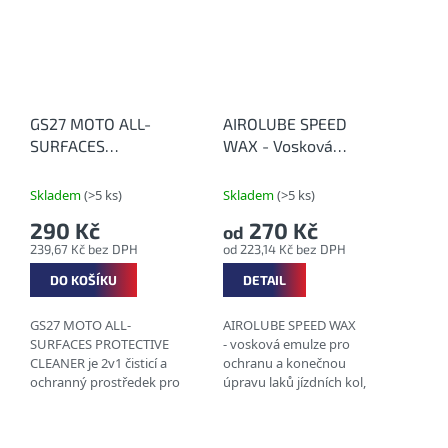
ODSTRAŇUJE
NEDOKONALOSTI...
GS27 MOTO ALL-
AIROLUBE SPEED
SURFACES
WAX - Vosková
PROTECTIVE
emulze pro finální
CLEANER 300 ml -
úpravu laku
Skladem
(>5 ks)
Skladem
(>5 ks)
Čistič a leštěnka na
290 Kč
270 Kč
od
motocykly
239,67 Kč bez DPH
od 223,14 Kč bez DPH
DO KOŠÍKU
DETAIL
GS27 MOTO ALL-
AIROLUBE SPEED WAX
SURFACES PROTECTIVE
- vosková emulze pro
CLEANER je 2v1 čisticí a
ochranu a konečnou
ochranný prostředek pro
úpravu laků jízdních kol,
Váš motocykl.
automobilů a
zemědělských vozidel.