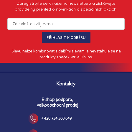
i
Zaregistrujte se k našemu newsletteru a získávejte
s
pravidelný přehled o novinkách a speciálních akcích.
u
PŘIHLÁSIT K ODBĚRU
Slevu nelze kombinovat s dalšími slevami a nevztahuje se na
produkty značek WP a Öhlins.
Z
á
Kontakty
p
a
E-shop podpora,
t
velkoobchodní prodej
í
+ 420 734 360 649