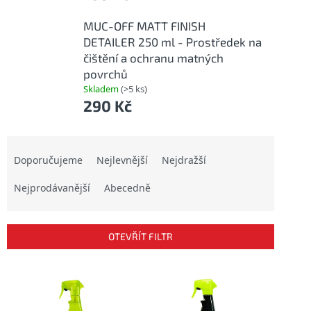
MUC-OFF MATT FINISH
DETAILER 250 ml - Prostředek na
čištění a ochranu matných
povrchů
Skladem
(>5 ks)
290 Kč
Ř
a
Doporučujeme
Nejlevnější
Nejdražší
z
Nejprodávanější
Abecedně
e
n
í
p
OTEVŘÍT FILTR
r
o
V
d
ý
u
p