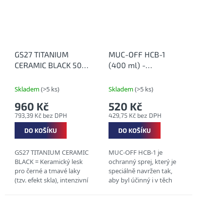
GS27 TITANIUM
MUC-OFF HCB-1
CERAMIC BLACK 500
(400 ml) -
ml - Kombinace
Antikorozní bariéra
titanu a keramiky
do nejdrsnějších
Skladem
(>5 ks)
Skladem
(>5 ks)
(sada) na černý
podmínek
960 Kč
520 Kč
lesklý lak
793,39 Kč bez DPH
429,75 Kč bez DPH
DO KOŠÍKU
DO KOŠÍKU
GS27 TITANIUM CERAMIC
MUC-OFF HCB-1 je
BLACK = Keramický lesk
ochranný sprej, který je
pro černé a tmavé laky
speciálně navržen tak,
(tzv. efekt skla), intenzivní
aby byl účinný i v těch
ochrana, vodoodpudivý
nejnáročnějších
(hydrofobní) účinek a
podmínkách. Je vhodný
snadná aplikace.
pro jízdní kola,
elektrokola, motocykly,...