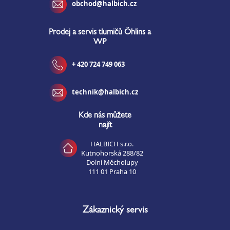
obchod@halbich.cz
Prodej a servis tlumičů Öhlins a
WP
+ 420 724 749 063
technik@halbich.cz
Kde nás můžete
najít
HALBICH s.r.o.
Kutnohorská 288/82
Dolní Měcholupy
111 01 Praha 10
Zákaznický servis