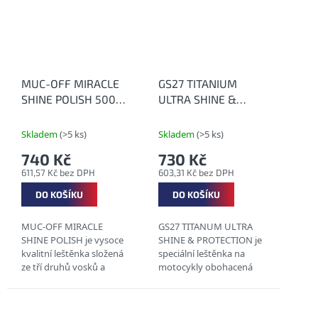
MUC-OFF MIRACLE
GS27 TITANIUM
SHINE POLISH 500
ULTRA SHINE &
ml - Leštěnka pro
PROTECTION 400 ml
dlouhotrvající lesk
- Leštěnka na
Skladem
(>5 ks)
Skladem
(>5 ks)
motocykly s titanem
740 Kč
730 Kč
611,57 Kč bez DPH
603,31 Kč bez DPH
DO KOŠÍKU
DO KOŠÍKU
MUC-OFF MIRACLE
GS27 TITANUM ULTRA
SHINE POLISH je vysoce
SHINE & PROTECTION je
kvalitní leštěnka složená
speciální leštěnka na
ze tří druhů vosků a
motocykly obohacená
mnoha dalších funkčních
titanem.
přísad. OBSAHUJE
KARNAUBSKÝ VOSK