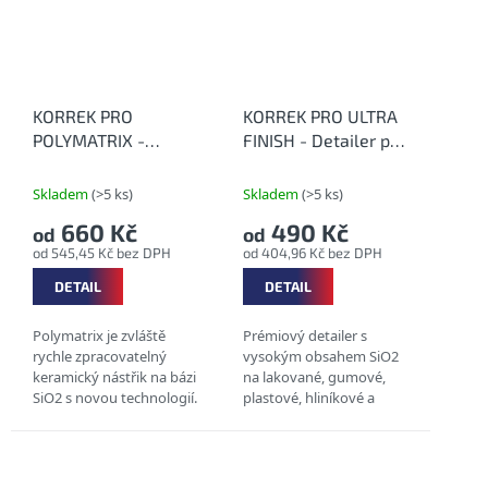
KORREK PRO
KORREK PRO ULTRA
POLYMATRIX -
FINISH - Detailer pro
Keramická ochrana
dokonalý lesk
karoserie
Skladem
(>5 ks)
Skladem
(>5 ks)
660 Kč
490 Kč
od
od
od 545,45 Kč bez DPH
od 404,96 Kč bez DPH
DETAIL
DETAIL
Polymatrix je zvláště
Prémiový detailer s
rychle zpracovatelný
vysokým obsahem SiO2
keramický nástřik na bázi
na lakované, gumové,
SiO2 s novou technologií.
plastové, hliníkové a
chromované povrchy.