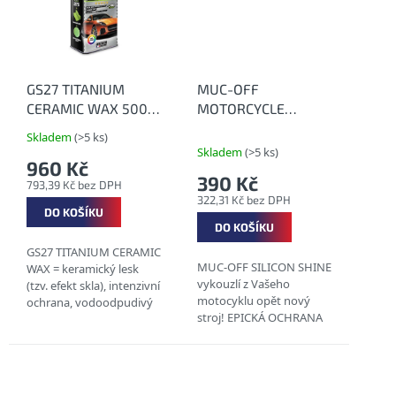
a prach a...
GS27 TITANIUM
MUC-OFF
CERAMIC WAX 500
MOTORCYCLE
ml - Vysoce
SILICON SHINE 500
Skladem
(>5 ks)
Průměrné
efektivní keramický
ml - Silikonový sprej
Skladem
(>5 ks)
hodnocení
960 Kč
vosk v řadě Titanium
pro lesk a obnovení
produktu
390 Kč
793,39 Kč bez DPH
barvy
je
322,31 Kč bez DPH
4,5
DO KOŠÍKU
z
DO KOŠÍKU
5
GS27 TITANIUM CERAMIC
hvězdiček.
MUC-OFF SILICON SHINE
WAX = keramický lesk
vykouzlí z Vašeho
(tzv. efekt skla), intenzivní
motocyklu opět nový
ochrana, vodoodpudivý
stroj! EPICKÁ OCHRANA
(hydrofobní) účinek a
MOTO POVRCHŮ
snadná aplikace.
SNIŽUJE TŘENÍ
ULTIMÁTNÍ LESK