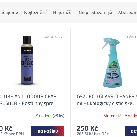
ručujeme
Nejlevnější
Nejdražší
Nejprodávanější
Abecedn
Kód:
AL51743
Kód:
OLUBE ANTI-ODOUR GEAR
GS27 ECO GLASS CLEANER 
RESHER - Rostlinný sprej
ml - Ekologický čistič skel
ti zápachu
Skladem
(>5 ks)
Momentálně nedo
0 Kč
250 Kč
DO KOŠÍKU
DE
93 Kč bez DPH
206,61 Kč bez DPH