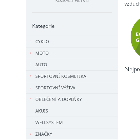
ROZBALIT FILTR
vzduch
l
Přeskočit
kategorie
Kategorie
CYKLO
MOTO
AUTO
Nejpr
SPORTOVNÍ KOSMETIKA
SPORTOVNÍ VÝŽIVA
OBLEČENÍ A DOPLŇKY
AKUIS
WELLSYSTEM
ZNAČKY