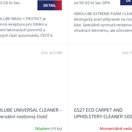
DE
30,58 Kč bez
od 181,82 Kč bez DPH
DETAIL
AIROLUBE EXTREME FOAM CLEAN
LUBE WASH + PROTECT je
ekologický prací přípravek na ros
inná receptura pro čištění a
bázi. Speciálně vyvinutá receptur
ření lakovaných povrchů a
vhodná k šetrnému, ale účinném
vých částí automobilu. ČISTÍ A
funkčního oblečení,...
ŘUJE LAK, KOV A SKLO
ODPUDIVÝ...
Kód:
AL51088
Kód:
OLUBE UNIVERSAL CLEANER -
GS27 ECO CARPET AND
erzální rostlinný čistič
UPHOLSTERY CLEANER 500
Ekologický čistič na koberc
Skladem
(>5 ks)
Momentálně nedo
čalounění