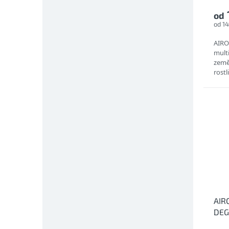
od
od 1
AIRO
multi
země
rost
bezpe
MULT
AIR
DEG
prů