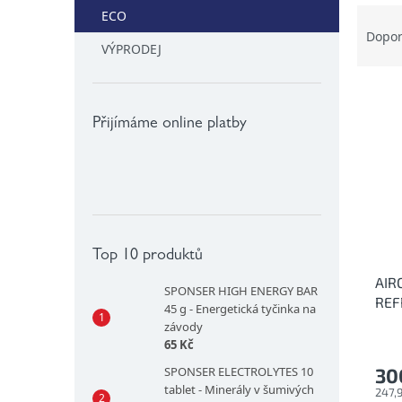
Ř
ECO
a
Dopo
VÝPRODEJ
z
e
V
n
ý
í
Přijímáme online platby
p
p
i
r
s
o
p
d
r
u
o
k
d
t
Top 10 produktů
u
ů
AIR
k
SPONSER HIGH ENERGY BAR
REF
45 g - Energetická tyčinka na
t
pro
závody
ů
65 Kč
SPONSER ELECTROLYTES 10
30
tablet - Minerály v šumivých
247,