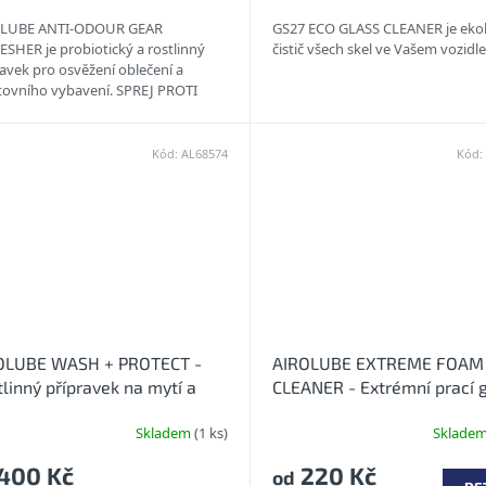
LUBE ANTI-ODOUR GEAR
GS27 ECO GLASS CLEANER je eko
ESHER je probiotický a rostlinný
čistič všech skel ve Vašem vozidl
ravek pro osvěžení oblečení a
tovního vybavení. SPREJ PROTI
CHU TEXTIL ZŮSTÁVÁ SVĚŽÍ ...
Kód:
AL68574
Kód:
OLUBE WASH + PROTECT -
AIROLUBE EXTREME FOAM
linný přípravek na mytí a
CLEANER - Extrémní prací 
ření laku 2v1
Skladem
(1 ks)
Sklade
400 Kč
220 Kč
od