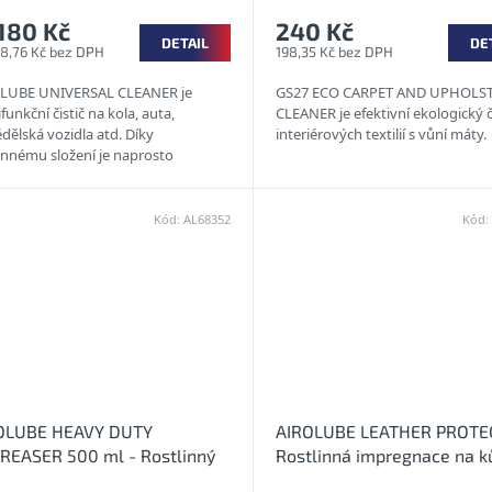
180 Kč
240 Kč
DETAIL
DE
48,76 Kč bez DPH
198,35 Kč bez DPH
LUBE UNIVERSAL CLEANER je
GS27 ECO CARPET AND UPHOLS
funkční čistič na kola, auta,
CLEANER je efektivní ekologický č
dělská vozidla atd. Díky
interiérových textilií s vůní máty.
linnému složení je naprosto
čný pro životní prostředí.
IFUNKČNÍ...
Kód:
AL68352
Kód:
OLUBE HEAVY DUTY
AIROLUBE LEATHER PROTE
REASER 500 ml - Rostlinný
Rostlinná impregnace na k
myslový odmašťovací