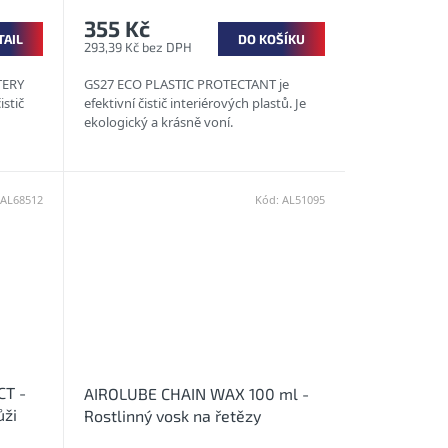
355 Kč
TAIL
DO KOŠÍKU
293,39 Kč bez DPH
TERY
GS27 ECO PLASTIC PROTECTANT je
istič
efektivní čistič interiérových plastů. Je
ekologický a krásně voní.
AL68512
Kód:
AL51095
CT -
AIROLUBE CHAIN WAX 100 ml -
ůži
Rostlinný vosk na řetězy