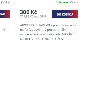
m
(>5 ks)
Skladem
(>5 ks)
300 Kč
TAIL
DO KOŠÍKU
247,93 Kč bez DPH
AIROLUBE CHAIN WAX je rostlinný vosk
inné
na řetězy vyvinutý pro optimální
h
ochranu řetězu jízdního kola. MAZÁNÍ
NA ŘETĚZ ROSTLINNÉ SLOŽENÍ
Y...
BIOLOGICKY...