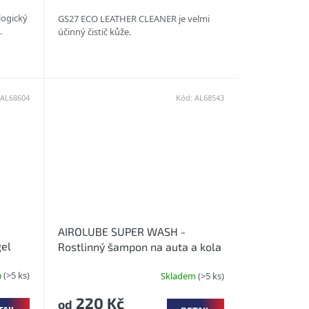
logický
GS27 ECO LEATHER CLEANER je velmi
e.
účinný čistič kůže.
AL68604
Kód:
AL68543
AIROLUBE SUPER WASH -
gel
Rostlinný šampon na auta a kola
m
(>5 ks)
Skladem
(>5 ks)
220 Kč
od