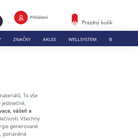
Přihlášení
Nákupní
Prázdný košík
košík
Y
ZNAČKY
AKUIS
WELLSYSTEM
BLOG
E
ateriálů. To vše
 jedinečné,
ovace, vášeň a
lečnosti. Všechny
ergie generované
ů, poháněné