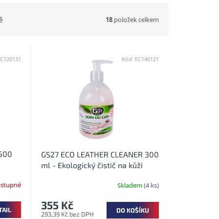
18
položek celkem
ě
EC120131
Kód:
EC140121
500
GS27 ECO LEATHER CLEANER 300
ml - Ekologický čistič na kůži
stupné
Skladem
(4 ks)
355 Kč
TAIL
DO KOŠÍKU
293,39 Kč bez DPH