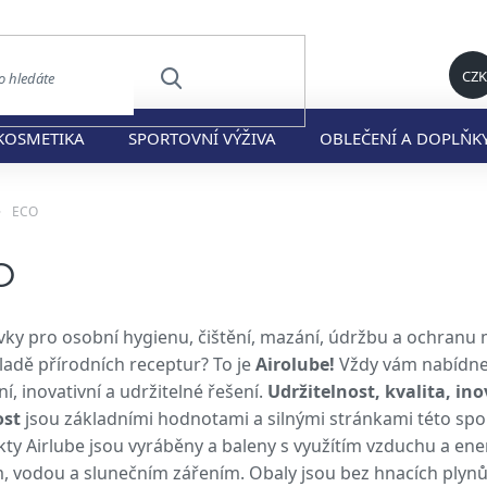
CZK
HLEDAT
KOSMETIKA
SPORTOVNÍ VÝŽIVA
OBLEČENÍ A DOPLŇK
ů
ECO
O
vky pro osobní hygienu, čištění, mazání, údržbu a ochranu m
ladě přírodních receptur? To je
Airolube!
Vždy vám nabídne
ní, inovativní a udržitelné řešení.
Udržitelnost, kvalita, in
ost
jsou základními hodnotami a silnými stránkami této spo
ty Airlube jsou vyráběny a baleny s využítím vzduchu a en
, vodou a slunečním zářením. Obaly jsou bez hnacích plyn