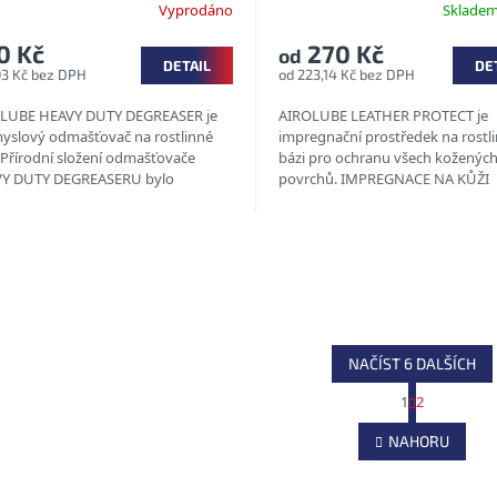
Vyprodáno
Sklade
středek
0 Kč
270 Kč
od
DETAIL
DE
93 Kč bez DPH
od 223,14 Kč bez DPH
LUBE HEAVY DUTY DEGREASER je
AIROLUBE LEATHER PROTECT je
yslový odmašťovač na rostlinné
impregnační prostředek na rostl
. Přírodní složení odmašťovače
bázi pro ochranu všech koženýc
Y DUTY DEGREASERU bylo
povrchů. IMPREGNACE NA KŮŽI
uto ze složek z řepky a slunečnice.
ROSTLINNÉ SLOŽENÍ BIOLOGICK
NAČÍST 6 DALŠÍCH
S
1
2
t
O
r
v
NAHORU
á
l
n
á
k
d