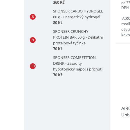
360 Kč
od 3
DPH
SPONSER CARBO HYDROGEL
60 g - Energetický hydrogel
AIRO
80 Kč
rostl
ošet
SPONSER CRUNCHY
kovo
PROTEIN BAR 50 g - Delikátní
OŠET
proteinová tyčinka
VODO
70 Kč
SPONSER COMPETITION
DRINK - Zásaditý
hypotonický nápoj s příchutí
70 Kč
AIR
Univ