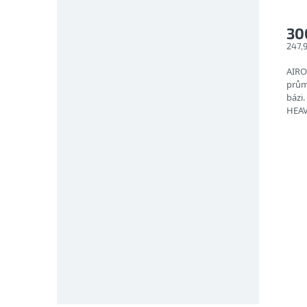
pro
30
247,
AIRO
prům
bázi
HEAV
vyvin
Bez...