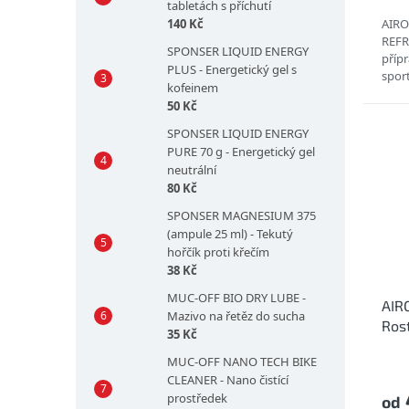
tabletách s příchutí
140 Kč
AIRO
REFR
SPONSER LIQUID ENERGY
příp
PLUS - Energetický gel s
spor
kofeinem
ZÁPA
50 Kč
SPONSER LIQUID ENERGY
PURE 70 g - Energetický gel
neutrální
80 Kč
SPONSER MAGNESIUM 375
(ampule 25 ml) - Tekutý
hořčík proti křečím
38 Kč
MUC-OFF BIO DRY LUBE -
AIR
Mazivo na řetěz do sucha
Rost
35 Kč
ošet
MUC-OFF NANO TECH BIKE
CLEANER - Nano čistící
prostředek
od