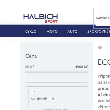
Přejít
na
obsah
CYKLO
MOTO
AUTO
SPORTOVNÍ 
P
Dom
o
s
Cena
t
EC
r
80
Kč
4900
Kč
a
Přípra
n
na zák
n
í
přírod
p
účeln
a
Na skladě
14
produk
n
větrem
e