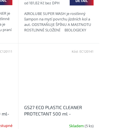
TAIL
DETAIL
od 181,82 Kč bez DPH
ER je
AIROLUBE SUPER WASH je rostlinný
tlinné
šampon na mytí povrchu jízdních kol a
a je
aut. ODSTRAŇUJE ŠPÍNU A MASTNOTU
u praní
ROSTLINNÉ SLOŽENÍ BIOLOGICKY
ROZLOŽITELNÉ
EC120111
Kód:
EC120141
GS27 ECO PLASTIC CLEANER
 ml-
PROTECTANT 500 ml -
e a
Ekologický čistič interiérových
stupné
Skladem
(5 ks)
plastů