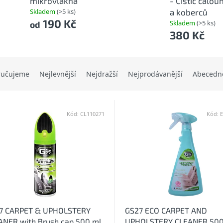
mikrovlákna
- Čistič čalou
Skladem
(>5 ks)
a koberců
190 Kč
Skladem
(>5 ks)
od
380 Kč
ručujeme
Nejlevnější
Nejdražší
Nejprodávanější
Abecedn
Kód:
CL110271
Kód:
7 CARPET & UPHOLSTERY
GS27 ECO CARPET AND
ANER with Brush cap 500 ml
UPHOLSTERY CLEANER 500