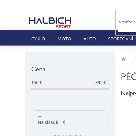
Přejít
na
obsah
CYKLO
MOTO
AUTO
SPORTOVNÍ 
P
Dom
o
s
Cena
t
PÉ
r
150
Kč
895
Kč
a
Nejpr
n
n
í
p
a
Na skladě
8
n
e