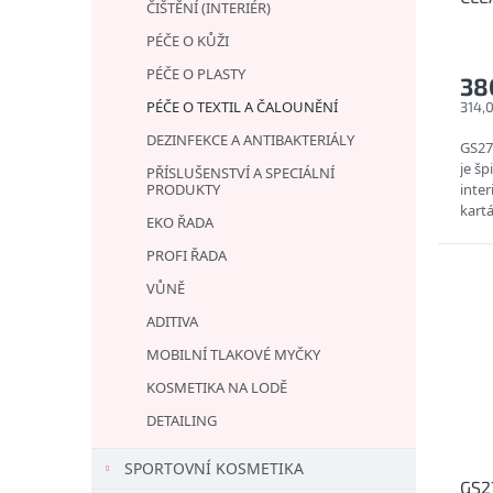
t
ČIŠTĚNÍ (INTERIÉR)
- Či
ů
PÉČE O KŮŽI
PÉČE O PLASTY
38
PÉČE O TEXTIL A ČALOUNĚNÍ
314,
DEZINFEKCE A ANTIBAKTERIÁLY
GS27
je šp
PŘÍSLUŠENSTVÍ A SPECIÁLNÍ
PRODUKTY
inter
kartá
EKO ŘADA
100m
PROFI ŘADA
VŮNĚ
ADITIVA
MOBILNÍ TLAKOVÉ MYČKY
KOSMETIKA NA LODĚ
DETAILING
SPORTOVNÍ KOSMETIKA
GS2