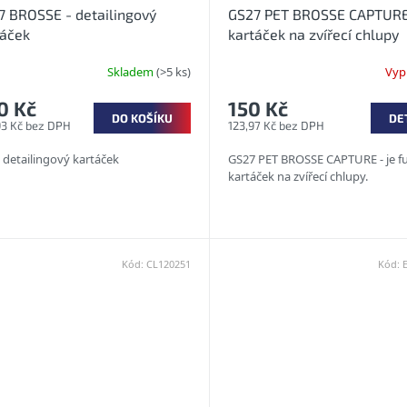
7 BROSSE - detailingový
GS27 PET BROSSE CAPTURE
táček
kartáček na zvířecí chlupy
Skladem
(>5 ks)
Vyp
0 Kč
150 Kč
DO KOŠÍKU
DE
93 Kč bez DPH
123,97 Kč bez DPH
 detailingový kartáček
GS27 PET BROSSE CAPTURE - je f
kartáček na zvířecí chlupy.
Kód:
CL120251
Kód: