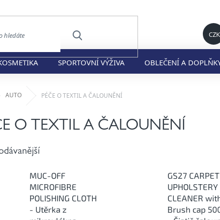
CZK
HLEDAT
KOSMETIKA
SPORTOVNÍ VÝŽIVA
OBLEČENÍ A DOPLŇK
ů
AUTO
PÉČE O TEXTIL A ČALOUNĚNÍ
ČE O TEXTIL A ČALOUNĚNÍ
odávanější
MUC-OFF
GS27 CARPET
MICROFIBRE
UPHOLSTERY
POLISHING CLOTH
CLEANER wit
- Utěrka z
Brush cap 50