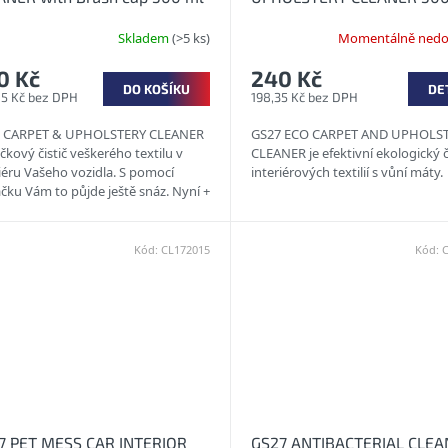
stič čalounění a koberců
Ekologický čistič na koberc
Skladem
(>5 ks)
Momentálně nedo
čalounění
0 Kč
240 Kč
DO KOŠÍKU
DE
05 Kč bez DPH
198,35 Kč bez DPH
 CARPET & UPHOLSTERY CLEANER
GS27 ECO CARPET AND UPHOLS
ičkový čistič veškerého textilu v
CLEANER je efektivní ekologický č
iéru Vašeho vozidla. S pomocí
interiérových textilií s vůní máty.
čku Vám to půjde ještě snáz. Nyní +
l
Kód:
CL172015
Kód:
7 PET MESS CAR INTERIOR
GS27 ANTIBACTERIAL CLE