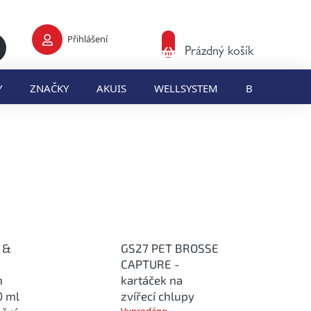
Přihlášení
Nákupní
Prázdný košík
košík
Y
ZNAČKY
AKUIS
WELLSYSTEM
BLOG
E
 &
GS27 PET BROSSE
CAPTURE -
h
kartáček na
0 ml
zvířecí chlupy