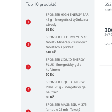
GS2
Top 10 produktů
kar
SPONSER HIGH ENERGY BAR
45 g - Energetická tyčinka na
závody
30
65 Kč
247,
SPONSER ELECTROLYTES 10
tablet - Minerály v šumivých
GS27
tabletách s příchutí
140 Kč
SPONSER LIQUID ENERGY
PLUS - Energetický gel s
kofeinem
50 Kč
SPONSER LIQUID ENERGY
PURE 70 g - Energetický gel
neutrální
80 Kč
SPONSER MAGNESIUM 375
(ampule 25 ml) - Tekutý