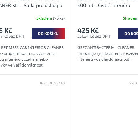
NER KIT - Sada pro úklid po
500 ml - Čistič interiéru
ácích mazlíčcích
Skladem
(>5 ks)
Sklade
5 Kč
425 Kč
DO KOŠÍKU
DO KO
67 Kč bez DPH
351,24 Kč bez DPH
 PET MESS CAR INTERIOR CLEANER
GS27 ANTIBACTERIAL CLEANER
e kompletní sada na vyčištění a
umožňuje rychlé čistění a osvěže
u interiéru vozidla a nebo
interiéru vozidla/domácnosti.
vky ve Vaší domácnosti.
Kód:
OU180160
Kód: