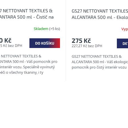
7 NETTOYANT TEXTILES &
GS27 NETTOYANT TEXTILES
ANTARA 500 ml - Čistič na
ALCANTARA 500 ml - Ekolo
il a alcantaru
čistič na textil a alcantaru
Skladem
(>5 ks)
Vyp
0 Kč
275 Kč
DO KOŠÍKU
DE
05 Kč bez DPH
227,27 Kč bez DPH
 NETTOYANT TEXTILES &
GS27 NETTOYANT TEXTILES &
NTARA 500 ml - Váš pomocník pro
ALCANTARA 500 ml - Váš ekologi
 interiér vozu. Speciálně vyvinutý
pomocník pro čistý interiér vozu
éči o všechny tkaniny, i ty
mnější, účinně a šetrně čistí...
O
v
l