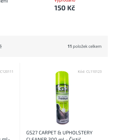
nění
Vyprodáno
150 Kč
11
položek celkem
ě
EC120111
Kód:
CL110123
GS27 CARPET & UPHOLSTERY
 ml-
CLEANER 300 ml - Čistič