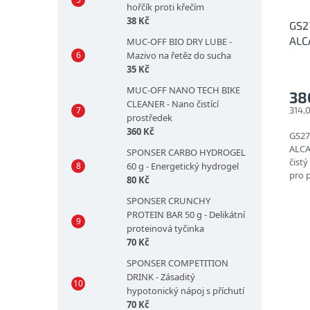
hořčík proti křečím
38 Kč
GS2
ALC
MUC-OFF BIO DRY LUBE -
Mazivo na řetěz do sucha
text
35 Kč
MUC-OFF NANO TECH BIKE
38
CLEANER - Nano čistící
314,
prostředek
360 Kč
GS27
ALCA
SPONSER CARBO HYDROGEL
čistý
60 g - Energetický hydrogel
pro p
80 Kč
nejje
SPONSER CRUNCHY
PROTEIN BAR 50 g - Delikátní
proteinová tyčinka
70 Kč
SPONSER COMPETITION
DRINK - Zásaditý
hypotonický nápoj s příchutí
70 Kč