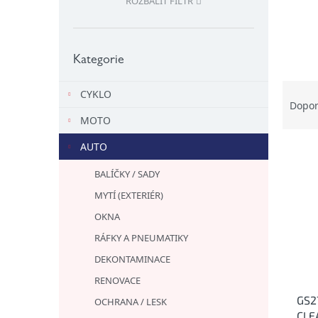
ROZBALIT FILTR
l
Přeskočit
kategorie
Kategorie
Ř
CYKLO
a
Dopo
z
MOTO
e
AUTO
V
n
ý
í
BALÍČKY / SADY
p
p
MYTÍ (EXTERIÉR)
i
r
s
o
OKNA
p
d
RÁFKY A PNEUMATIKY
r
u
o
DEKONTAMINACE
k
d
t
RENOVACE
u
ů
GS2
OCHRANA / LESK
k
CLE