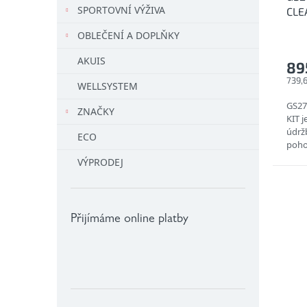
SPORTOVNÍ VÝŽIVA
CLEA
dom
OBLEČENÍ A DOPLŇKY
AKUIS
89
739,
WELLSYSTEM
GS27
ZNAČKY
KIT j
údržb
ECO
poho
VÝPRODEJ
Přijímáme online platby