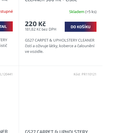
e a
čalounění a koberců
stupné
Skladem
(>5 ks)
220 Kč
TAIL
DO KOŠÍKU
181,82 Kč bez DPH
TERY
GS27 CARPET & UPHOLSTERY CLEANER
istič
čistí a oživuje látky, koberce a čalounění
ve vozidle.
CL120441
Kód:
PR110121
ANER
GS27 CARPET & UPHOLSTERY