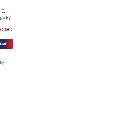
 &
gický
rodáno
TAIL
cký