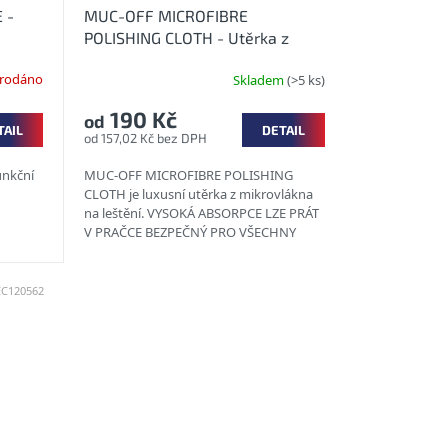
 -
MUC-OFF MICROFIBRE
POLISHING CLOTH - Utěrka z
mikrovlákna
rodáno
Skladem
(>5 ks)
190 Kč
od
TAIL
DETAIL
od 157,02 Kč bez DPH
unkční
MUC-OFF MICROFIBRE POLISHING
CLOTH je luxusní utěrka z mikrovlákna
na leštění. VYSOKÁ ABSORPCE LZE PRÁT
V PRAČCE BEZPEČNÝ PRO VŠECHNY
MATERIÁLY TECHNOLOGIE...
EC120562