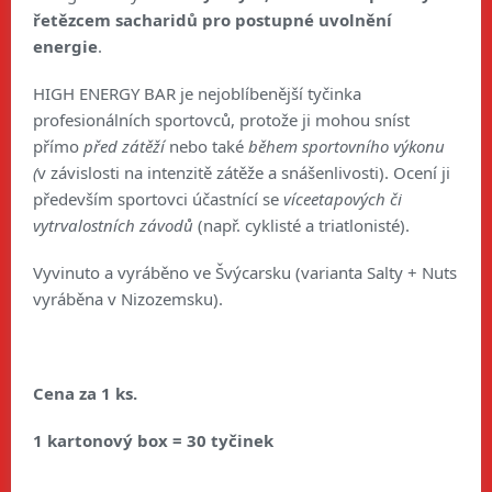
řetězcem sacharidů pro postupné uvolnění
energie
.
HIGH ENERGY BAR je nejoblíbenější tyčinka
profesionálních sportovců, protože ji mohou sníst
přímo
před zátěží
nebo také
během sportovního výkonu
(
v závislosti na intenzitě zátěže a snášenlivosti). Ocení ji
především sportovci účastnící se
víceetapových či
vytrvalostních závodů
(např. cyklisté a triatlonisté).
Vyvinuto a vyráběno ve Švýcarsku (varianta Salty + Nuts
vyráběna v Nizozemsku).
Cena za 1 ks.
1 kartonový box = 30 tyčinek