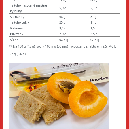
- z toho nasycené mastné
5,9 g
2,7 g
kyseliny
Sacharidy
68 g
31 g
- z toho cukry
25 g
11 g
Vláknina
3,4 g
1,5 g
Bílkoviny
7,9 g
3,5 g
Sůl**
0,25 g
0,13 g
** Na 100 g (45 g): sodík 100 mg (50 mg) - vypočteno s faktorem 2,5. MCT:
5,7 g (2,6 g).