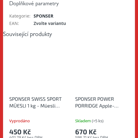
Doplňkové parametry
Kategorie
:
SPONSER
EAN
:
Zvolte variantu
Související produkty
SPONSER SWISS SPORT
SPONSER POWER
MÜESLI 1 kg - Müesli
PORRIDGE Apple-
pro sportovce
Vanilla 840 g -
Energetická proteinová
Vyprodáno
Skladem
(>5 ks)
kaše
450 Kč
670 Kč
401,79 Kč bez DPH
598,21 Kč bez DPH