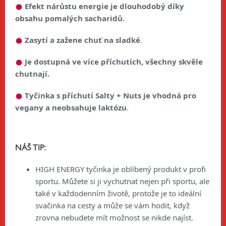
Efekt nárůstu energie je dlouhodobý
díky
obsahu pomalých sacharidů.
Zasytí a zažene chuť na sladké
.
Je dostupná ve více příchutích, všechny skvěle
chutnají.
Tyčinka s příchutí
Salty + Nuts je vhodná pro
vegany a neobsahuje laktózu
.
NÁŠ TIP:
HIGH ENERGY tyčinka je oblíbený produkt v profi
sportu. Můžete si ji vychutnat nejen při sportu, ale
také v každodenním životě, protože je to ideální
svačinka na cesty a může se vám hodit, když
zrovna nebudete mít možnost se nikde najíst.