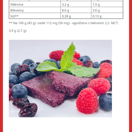
Vláknina
3,2 g
1,5 g
Bílkoviny
8,0 g
3,6 g
Sůl**
0,28 g
0,13 g
** Na 100 g (45 g): sodík 112 mg (50 mg) - vypočteno s faktorem 2,5. MCT:
5,9 g (2,7 g).