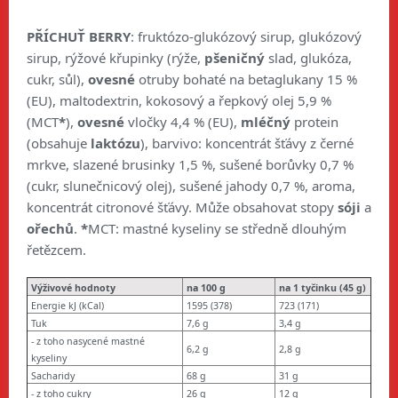
PŘÍCHUŤ BERRY
: fruktózo-glukózový sirup, glukózový
sirup, rýžové křupinky (
rýže,
pšeničný
slad, glukóza,
cukr, sůl),
ovesné
otruby bohaté na betaglukany 15 %
(EU), maltodextrin, kokosový a řepkový olej 5,9 %
(MCT
*
),
ovesné
vločky 4,4 % (EU),
mléčný
protein
(obsahuje
laktózu
), barvivo: koncentrát šťávy z černé
mrkve, slazené brusinky 1,5 %, sušené borůvky 0,7 %
(cukr, slunečnicový olej), sušené jahody 0,7 %, aroma,
koncentrát citronové šťávy. Může obsahovat stopy
sóji
a
ořechů
.
*
MCT: mastné kyseliny se středně dlouhým
řetězcem.
Výživové hodnoty
na 100 g
na 1 tyčinku (45 g)
Energie kJ (kCal)
1595 (378)
723 (171)
Tuk
7,6 g
3,4 g
- z toho nasycené mastné
6,2 g
2,8 g
kyseliny
Sacharidy
68 g
31 g
- z toho cukry
26 g
12 g