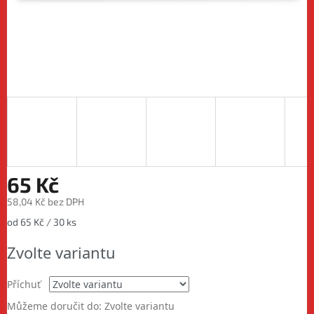
65 Kč
58,04 Kč bez DPH
Měrná
od 65 Kč / 30 ks
cena:
Zvolte variantu
Příchuť
Můžeme doručit do:
Zvolte variantu