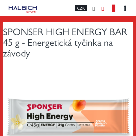
Přejít
NÁKU
CZK
na
obsah
KOŠÍK
SPONSER HIGH ENERGY BAR
45 g - Energetická tyčinka na
závody