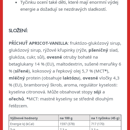
Tyčinku ocení také děti, které mají enormní výdej
energie a dožadují se nezdravých sladkostí.
SLOŽENÍ:
PŘÍCHUŤ APRICOT-VANILLA
: fruktózo-glukózový sirup,
glukózový sirup, rýžové křupinky (
rýže,
pšeničný
slad,
glukóza, cukr, sůl)
,
ovesné
otruby bohaté na
betaglukany 14 % (EU), maltodextrin, sušené meruňky 6
% (
sířené
), kokosový a řepkový olej 5,7 % (MCT
*
),
mléčný
protein (obsahuje
laktózu
),
ovesné
vločky 4,3
% (EU), bramborový škrob, aroma, regulátor kyselosti:
kyselina citronová. Může obsahovat stopy
sóji
a
ořechů
.
*
MCT: mastné kyseliny se středně dlouhým
řetězcem.
Výživové hodnoty
na 100 g
na 1 tyčinku (45 g)
Energie kJ (kCal)
1597 (378)
717 (170)
Tuk
7,3 g
3,3 g