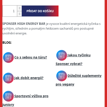
PŘIDAT DO KOŠÍKU
SPONSER
HIGH ENERGY BAR
je vysoce kvalitní energetická tyčinka s
rychlým, středním a pomalým řetězcem sacharidů pro postupné
uvolnění energie.
BLOG:
Jakou tyčinku
Co s sebou na túru?
Sponser vybrat?
Důležité suplementy
Jak dobít energii?
pro vegany
Sportovní výživa pro
juniory