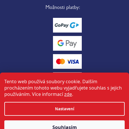
Možnosti platby:
Tento web používá soubory cookie. Dalším
procházením tohoto webu vyjadřujete souhlas s jejich
používáním. Více informací
zde
.
Vytvořil Shoptet
Nastavení
tuto stránku vytvořil a spravuje
ON-BOARD
Souhlasím
Copyright 2026
Halbich sport
. Všechna práva vyhrazena.