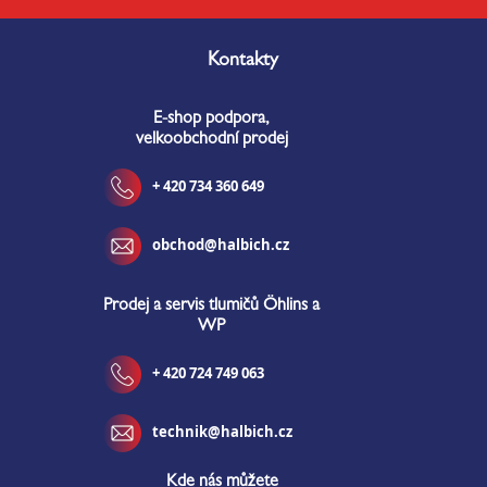
Z
á
Kontakty
p
a
E-shop podpora,
t
velkoobchodní prodej
í
+ 420 734 360 649
obchod@halbich.cz
Prodej a servis tlumičů Öhlins a
WP
+ 420 724 749 063
technik@halbich.cz
Kde nás můžete