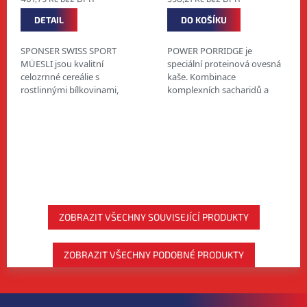
DETAIL
DO KOŠÍKU
SPONSER SWISS SPORT
POWER PORRIDGE je
MÜESLI jsou kvalitní
speciální proteinová ovesná
celozrnné cereálie s
kaše. Kombinace
rostlinnými bílkovinami,
komplexních sacharidů a
sušeným ovocem a ořechy,
vysoce kvalitních bílkovin
bez přidaného cukru. BLOG:
Vám zajistí potřebnou
Jak dobít energii?...
energii. Kaše také obsahuje
přírodní...
ZOBRAZIT VŠECHNY SOUVISEJÍCÍ PRODUKTY
ZOBRAZIT VŠECHNY PODOBNÉ PRODUKTY