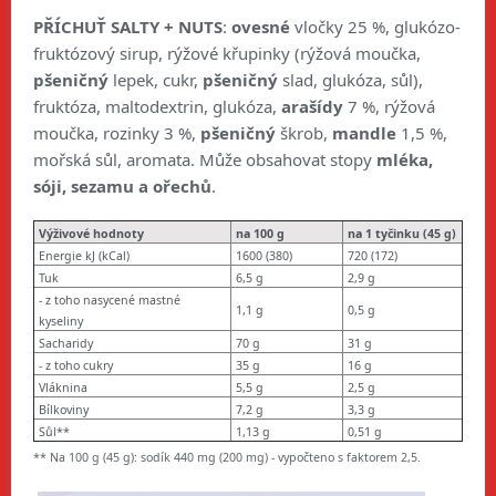
PŘÍCHUŤ SALTY + NUTS
:
ovesné
vločky 25 %, glukózo-
fruktózový sirup, rýžové křupinky (
rýžová moučka,
pšeničný
lepek, cukr,
pšeničný
slad, glukóza, sůl),
fruktóza, maltodextrin, glukóza,
arašídy
7 %, rýžová
moučka, rozinky 3 %,
pšeničný
škrob,
mandle
1,5 %,
mořská sůl, aromata.
Může obsahovat stopy
mléka,
sóji, sezamu a ořechů
.
Výživové hodnoty
na 100 g
na 1 tyčinku (45 g)
Energie kJ (kCal)
1600 (380)
720 (172)
Tuk
6,5 g
2,9 g
- z toho nasycené mastné
1,1 g
0,5 g
kyseliny
Sacharidy
70 g
31 g
- z toho cukry
35 g
16 g
Vláknina
5,5 g
2,5 g
Bílkoviny
7,2 g
3,3 g
Sůl**
1,13 g
0,51 g
** Na 100 g (45 g): sodík 440 mg (200 mg) - vypočteno s faktorem 2,5.