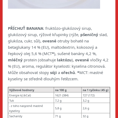
PŘÍCHUŤ BANANA
: fruktózo-glukózový sirup,
glukózový sirup, rýžové křupinky (
rýže,
pšeničný
slad,
glukóza, cukr, sůl),
ovesné
otruby bohaté na
betaglukany 14 % (EU), maltodextrin, kokosový a
řepkový olej 5,6 % (MCT
*
), sušené banány 4,2 %,
mléčný
protein (obsahuje
laktózu
),
ovesné
vločky 4,2
% (EU), aroma, regulátor kyselosti: kyselina citronová.
Může obsahovat stopy
sóji
a
ořechů
.
*
MCT: mastné
kyseliny se středně dlouhým řetězcem.
Výživové hodnoty
na 100 g
na 1 tyčinku (45 g)
Energie kJ (kCal)
1621 (384)
727 (172)
Tuk
7,2 g
3,2 g
- z toho nasycené mastné
5,8 g
2,6 g
kyseliny
Sacharidy
71 g
32 g