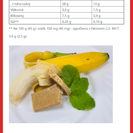
- z toho cukry
28 g
13 g
Vláknina
3,0 g
1,3 g
Bílkoviny
7,5 g
3,4 g
Sůl**
0,25 g
0,10 g
** Na 100 g (45 g): sodík 100 mg (40 mg) - vypočteno s faktorem 2,5. MCT:
5,6 g (2,5 g).