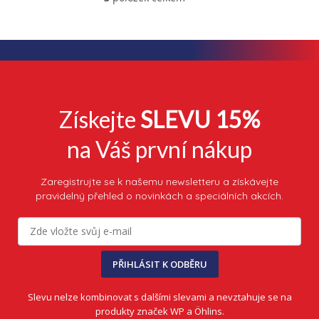
O
v
l
á
d
a
c
í
p
Získejte
SLEVU 15%
r
v
na Váš první nákup
k
y
v
Zaregistrujte se k našemu newsletteru a získávejte
ý
pravidelný přehled o novinkách a speciálních akcích.
p
i
s
u
PŘIHLÁSIT K ODBĚRU
Slevu nelze kombinovat s dalšími slevami a nevztahuje se na
produkty značek WP a Öhlins.