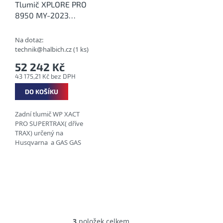
Tlumič XPLORE PRO
8950 MY-2023
18150T67SET
Na dotaz:
technik@halbich.cz
(1 ks)
52 242 Kč
43 175,21 Kč bez DPH
DO KOŠÍKU
Zadní tlumič WP XACT
PRO SUPERTRAX( dříve
TRAX) určený na
Husqvarna a GAS GAS
enduro modely - 2023
3
položek celkem