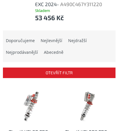
EXC 2024-
A490C467Y311220
Skladem
53 456 Kč
Ř
a
Doporučujeme
Nejlevnější
Nejdražší
z
Nejprodávanější
Abecedně
e
n
í
p
OTEVŘÍT FILTR
r
o
V
d
ý
u
p
k
i
t
s
ů
p
r