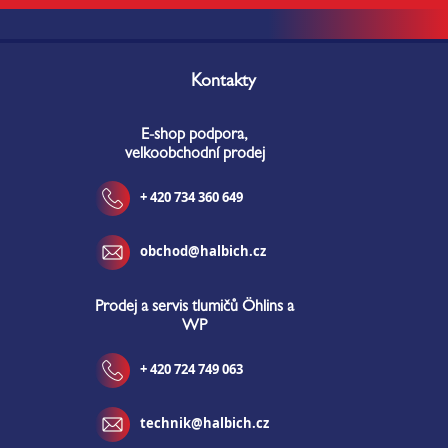
Z
á
Kontakty
p
a
E-shop podpora,
t
velkoobchodní prodej
í
+ 420 734 360 649
obchod@halbich.cz
Prodej a servis tlumičů Öhlins a
WP
+ 420 724 749 063
technik@halbich.cz