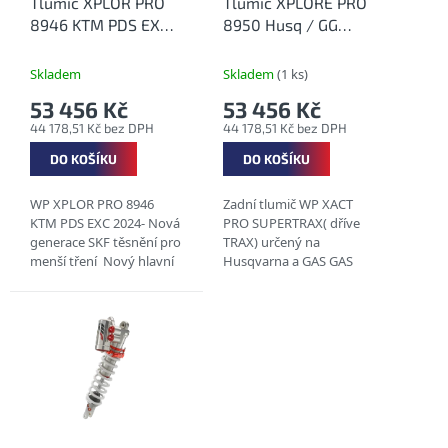
o
Tlumič XPLOR PRO
Tlumič XPLORE PRO
d
8946 KTM PDS EXC
8950 Husq / GG
u
2024-
2024-
k
A490C467Y311220
Skladem
Skladem
(1 ks)
t
53 456 Kč
53 456 Kč
ů
44 178,51 Kč bez DPH
44 178,51 Kč bez DPH
DO KOŠÍKU
DO KOŠÍKU
WP XPLOR PRO 8946
Zadní tlumič WP XACT
KTM PDS EXC 2024- Nová
PRO SUPERTRAX( dříve
generace SKF těsnění pro
TRAX) určený na
menší tření Nový hlavní
Husqvarna a GAS GAS
píst pro lepší průtok oleje
modely 2024-