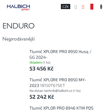
Přejít
NÁKU
CZK
na
obsah
KOŠÍK
ENDURO
Nejprodávanější
Tlumič XPLORE PRO 8950 Husq /
GG 2024-
Skladem
(1 ks)
53 456 Kč
Tlumič XPLORE PRO 8950 MY-
2023
18150T67SET
Na dotaz: technik@halbich.cz
(1 ks)
52 242 Kč
Tlumič XPLOR PRO 8946 KTM PDS