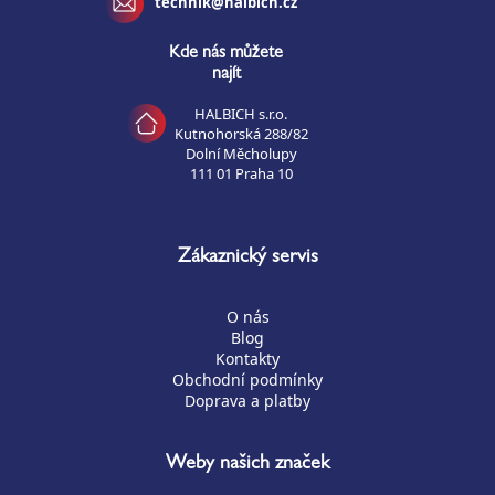
technik@halbich.cz
Kde nás můžete
najít
HALBICH s.r.o.
Kutnohorská 288/82
Dolní Měcholupy
111 01 Praha 10
Zákaznický servis
O nás
Blog
Kontakty
Obchodní podmínky
Doprava a platby
Weby našich značek