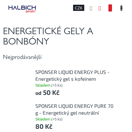
Přejít
NÁKU
CZK
na
obsah
KOŠÍK
ENERGETICKÉ GELY A
BONBÓNY
Nejprodávanější
SPONSER LIQUID ENERGY PLUS -
Energetický gel s kofeinem
Skladem
(>5 ks)
50 Kč
od
SPONSER LIQUID ENERGY PURE 70
g - Energetický gel neutrální
Skladem
(>5 ks)
80 Kč