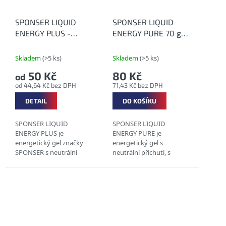
SPONSER LIQUID
SPONSER LIQUID
ENERGY PLUS -
ENERGY PURE 70 g -
Energetický gel s
Energetický gel
kofeinem
neutrální
Skladem
(>5 ks)
Skladem
(>5 ks)
50 Kč
80 Kč
od
od 44,64 Kč bez DPH
71,43 Kč bez DPH
DETAIL
DO KOŠÍKU
SPONSER LIQUID
SPONSER LIQUID
ENERGY PLUS je
ENERGY PURE je
energetický gel značky
energetický gel s
SPONSER s neutrální
neutrální příchutí, s
nebo Cola-citron příchutí
obsahem sodíku a
se sodíkem, draslíkem a
draslíku. Zdroj energie v
kofeinem. Srovnání
podobě sacharidů s
jednotlivých
různým glykemickým
energetických gelů od...
indexem ocení
především...