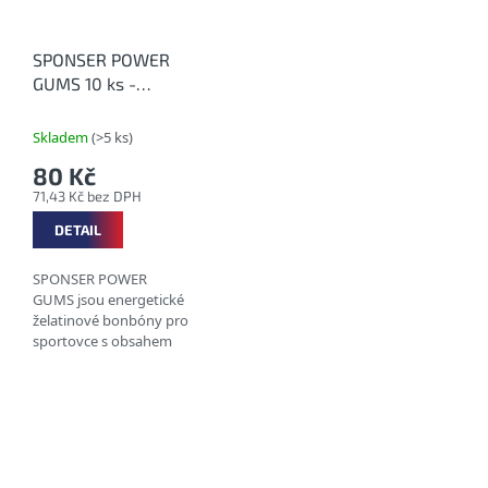
SPONSER POWER
GUMS 10 ks -
Energetičtí gumídci
Skladem
(>5 ks)
80 Kč
71,43 Kč bez DPH
DETAIL
SPONSER POWER
GUMS jsou energetické
želatinové bonbóny pro
sportovce s obsahem
kofeinu a ovocnou
příchutí, ve variantě s
příchutí Cola s BCAA,
taurinem (bez kofeinu) a
nově...