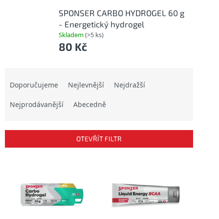
SPONSER CARBO HYDROGEL 60 g
- Energetický hydrogel
Skladem
(>5 ks)
80 Kč
Ř
a
Doporučujeme
Nejlevnější
Nejdražší
z
Nejprodávanější
Abecedně
e
n
í
p
OTEVŘÍT FILTR
r
o
V
d
ý
u
p
k
i
t
s
ů
p