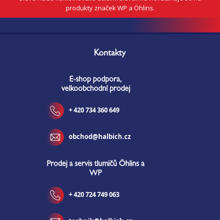
produkty značek WP a Öhlins.
Z
á
Kontakty
p
a
E-shop podpora,
t
velkoobchodní prodej
í
+ 420 734 360 649
obchod@halbich.cz
Prodej a servis tlumičů Öhlins a
WP
+ 420 724 749 063