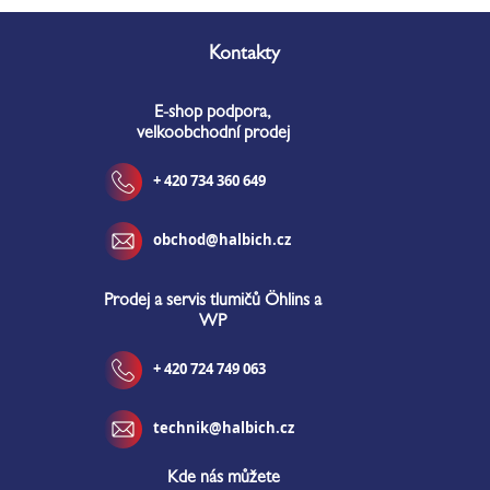
Z
á
Kontakty
p
a
E-shop podpora,
t
velkoobchodní prodej
í
+ 420 734 360 649
obchod@halbich.cz
Prodej a servis tlumičů Öhlins a
WP
+ 420 724 749 063
technik@halbich.cz
Kde nás můžete