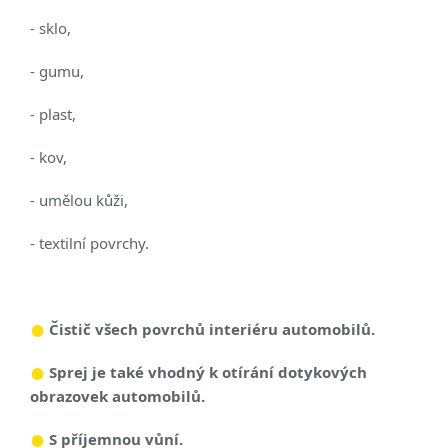
- sklo,
- gumu,
- plast,
- kov,
- umělou kůži,
- textilní povrchy.
Čistič všech povrchů interiéru automobilů.
Sprej je také vhodný k otírání
dotykových
obrazovek
automobilů.
S příjemnou vůní.