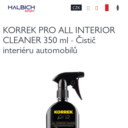
Přejít
NÁKU
CZK
na
obsah
KOŠÍK
KORREK PRO ALL INTERIOR
CLEANER 350 ml - Čistič
interiéru automobilů