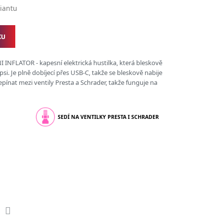
riantu
KU
FLATOR - kapesní elektrická hustilka, která bleskově
si. Je plně dobíjecí přes USB-C, takže se bleskově nabije
epínat mezi ventily Presta a Schrader, takže funguje na
SEDÍ NA VENTILKY PRESTA I SCHRADER