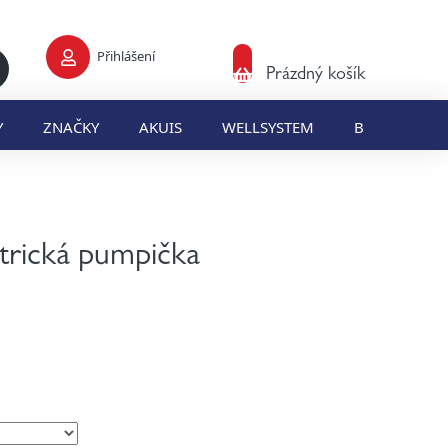
Přihlášení
Nákupní
Prázdný košík
košík
Y
ZNAČKY
AKUIS
WELLSYSTEM
BLOG
E
rická pumpička