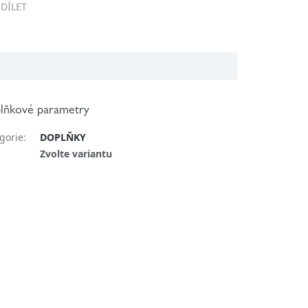
SDÍLET
lňkové parametry
gorie
:
DOPLŇKY
:
Zvolte variantu