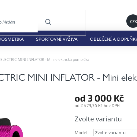
CZK
HLEDAT
KOSMETIKA
SPORTOVNÍ VÝŽIVA
OBLEČENÍ A DOPLŇK
ECTRIC MINI INFLATOR - Mini elektrická pumpička
IC MINI INFLATOR - Mini elekt
od
3 000 Kč
od
2 479,34 Kč
bez DPH
Měrná
Zvolte variantu
cena:
Model