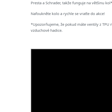
Presta a Schrader, takže funguje na většinu kol*
Nafoukněte kolo a rychle se vraťte do akce!
*Upozorňujeme, že pokud máte ventily z TPU n
vzduchové hadice.