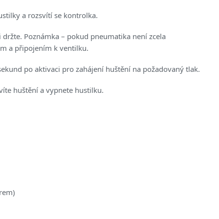
ilky a rozsvítí se kontrolka.
ji držte. Poznámka – pokud pneumatika není zcela
m a připojením k ventilku.
kund po aktivaci pro zahájení huštění na požadovaný tlak.
te huštění a vypnete hustilku.
drem)