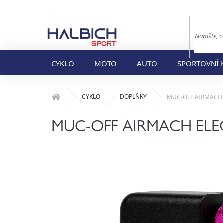
Přejít
na
obsah
CYKLO
MOTO
AUTO
SPORTOVNÍ 
Domů
CYKLO
DOPLŇKY
MUC-OFF AIRMACH EL
MUC-OFF AIRMACH ELECTR