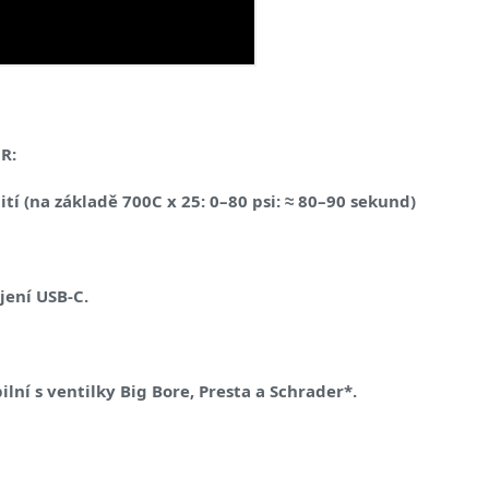
R:
í (na základě 700C x 25: 0–80 psi: ≈ 80–90 sekund)
jení USB-C.
í s ventilky Big Bore, Presta a Schrader*.