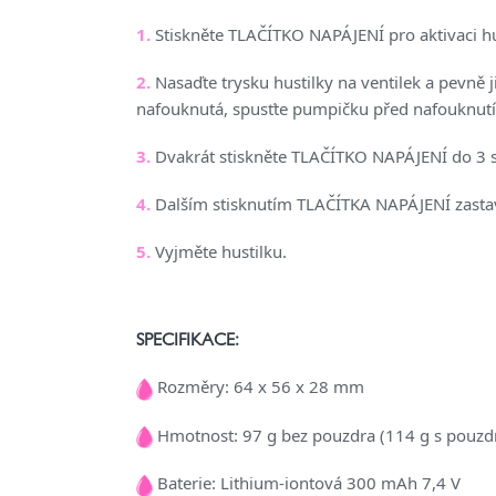
1.
Stiskněte TLAČÍTKO NAPÁJENÍ pro aktivaci hust
2.
Nasaďte trysku hustilky na ventilek a pevně 
nafouknutá, spusťte pumpičku před nafouknutí
3.
Dvakrát stiskněte TLAČÍTKO NAPÁJENÍ do 3 se
4.
Dalším stisknutím TLAČÍTKA NAPÁJENÍ zastaví
5.
Vyjměte hustilku.
SPECIFIKACE:
Rozměry: 64 x 56 x 28 mm
Hmotnost: 97 g bez pouzdra (114 g s pouz
Baterie: Lithium-iontová 300 mAh 7,4 V