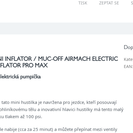
TISK
ZEPTAT SE
Dop
Kate
I INFLATOR / MUC-OFF AIRMACH ELECTRIC
NFLATOR PRO MAX
EAN
elektrická pumpička
 tato mini hustilka je navržena pro jezdce, kteří posouvají
lohliníkovému tělu a inovativní hlavici hustilky má tento malý
ku tlakem až 100 psi.
hle nabije (cca za 25 minut) a můžete přepínat mezi ventily