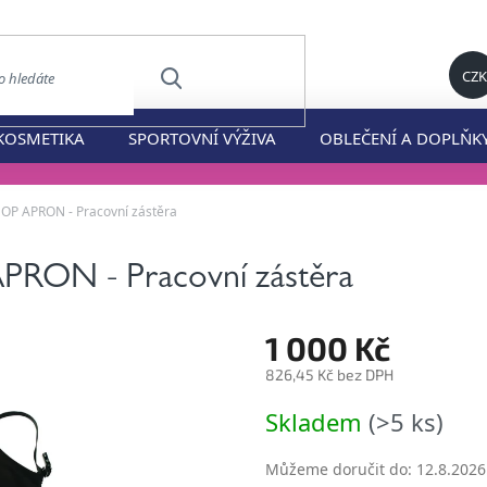
CZK
HLEDAT
KOSMETIKA
SPORTOVNÍ VÝŽIVA
OBLEČENÍ A DOPLŇK
 APRON - Pracovní zástěra
N - Pracovní zástěra
1 000 Kč
826,45 Kč bez DPH
Měrná
Skladem
(>5 ks)
cena:
Můžeme doručit do:
12.8.2026