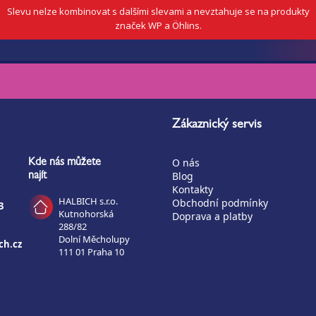
Slevu nelze kombinovat s dalšími slevami a nevztahuje se na produkty
značek WP a Öhlins.
Zákaznický servis
O nás
Kde nás můžete
Blog
najít
Kontakty
HALBICH s.r.o.
Obchodní podmínky
3
Kutnohorská
Doprava a platby
288/82
Dolní Měcholupy
ch.cz
111 01 Praha 10