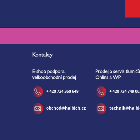
Z
á
Kontakty
p
a
E-shop podpora,
Prodej a servis tlumičů
t
velkoobchodní prodej
Öhlins a WP
í
+ 420 734 360 649
+ 420 724 749 06
obchod@halbich.cz
technik@halbi