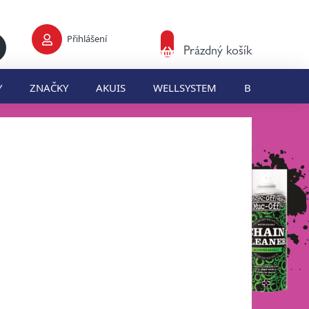
Přihlášení
Nákupní
Prázdný košík
košík
Y
ZNAČKY
AKUIS
WELLSYSTEM
BLOG
E