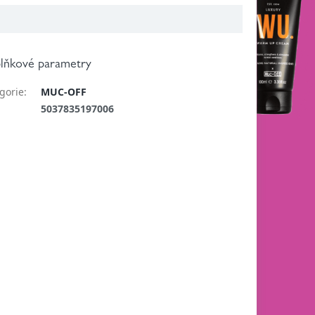
lňkové parametry
gorie
:
MUC-OFF
:
5037835197006