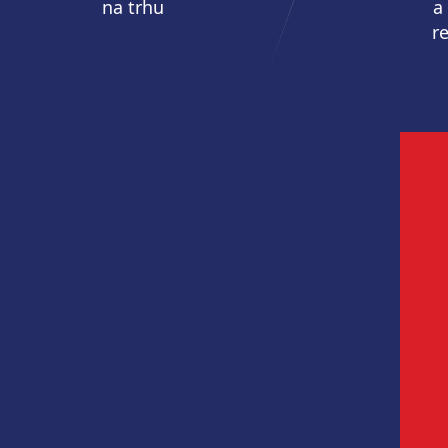
na trhu
a
r