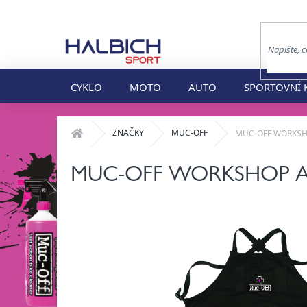
Přejít
na
obsah
CYKLO
MOTO
AUTO
SPORTOVNÍ 
Domů
ZNAČKY
MUC-OFF
MUC-OFF WORKSHOP
MUC-OFF WORKSHOP APRO