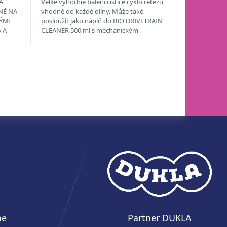
A
Velké výhodné balení čističe cyklo řetězů
NĚ NA
vhodné do každé dílny. Může také
ÝMI
posloužit jako náplň do BIO DRIVETRAIN
 A
CLEANER 500 ml s mechanickým
rozprašovačem nebo tento...
me
Partner DUKLA