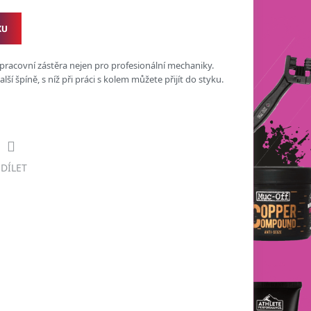
KU
 pracovní zástěra nejen pro profesionální mechaniky.
í špíně, s níž při práci s kolem můžete přijít do styku.
SDÍLET