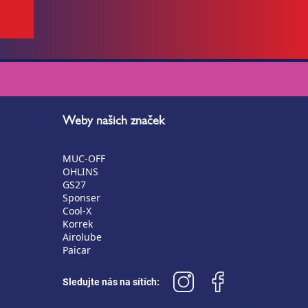
Weby našich značek
MUC-OFF
OHLINS
GS27
Sponser
Cool-X
Korrek
Airolube
Paicar
Sledujte nás na sítích: