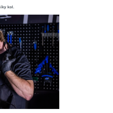
íky kol.