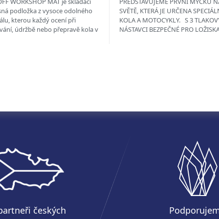
FF WORKSHOP MAT je skládací
PŘEDSTAVUJEME PRVNÍ MYČKU N
ná podložka z vysoce odolného
SVĚTĚ, KTERÁ JE URČENA SPECIÁL
álu, kterou každý ocení při
KOLA A MOTOCYKLY. S 3 TLAKOV
vání, údržbě nebo přepravě kola v
NÁSTAVCI BEZPEČNÉ PRO LOŽISKA
m voze. Je to právě náš...
CITLIVÉ POVRCHY...
partneři českých
Podporuje