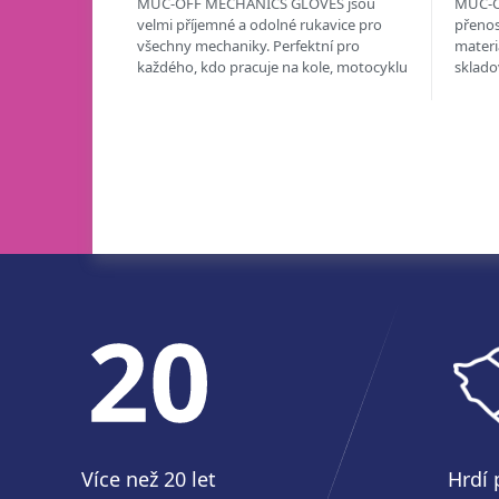
MUC-OFF MECHANICS GLOVES jsou
MUC-O
velmi příjemné a odolné rukavice pro
přenos
všechny mechaniky. Perfektní pro
materi
každého, kdo pracuje na kole, motocyklu
sklado
nebo na autě. 360° OCHRANA...
osobní
Více než 20 let
Hrdí 