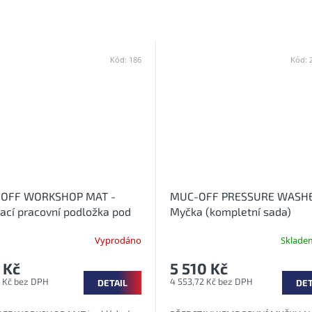
Kód:
186
Kód:
OFF WORKSHOP MAT -
MUC-OFF PRESSURE WASHE
ací pracovní podložka pod
Myčka (kompletní sada)
Vyprodáno
Sklad
 Kč
5 510 Kč
 Kč bez DPH
4 553,72 Kč bez DPH
DETAIL
DET