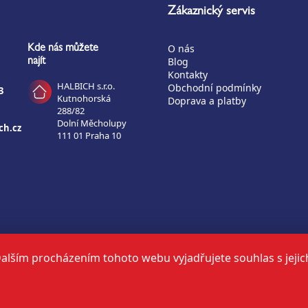
Zákaznický servis
O nás
Kde nás můžete
Blog
najít
Kontakty
HALBICH s.r.o.
Obchodní podmínky
3
Kutnohorská
Doprava a platby
288/82
Dolní Měcholupy
ch.cz
111 01 Praha 10
Možnosti platby:
alším procházením tohoto webu vyjadřujete souhlas s jejic
tuto stránku vytvořil a spravuje
ON-BOARD