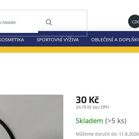
CZK
HLEDAT
KOSMETIKA
SPORTOVNÍ VÝŽIVA
OBLEČENÍ A DOPLŇK
30 Kč
24,79 Kč bez DPH
Měrná
Skladem
(>5 ks)
cena:
Můžeme doručit do:
11.8.2026