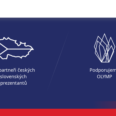
partneři českých
Podporuje
 slovenských
OLYMP
eprezentantů