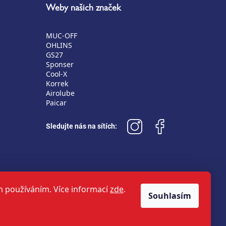
Weby našich značek
MUC-OFF
OHLINS
GS27
Sponser
Cool-X
Korrek
Airolube
Paicar
Sledujte nás na sítích:
h používáním. Více informací
zde
.
Souhlasím
Copyright 2026
Halbich sport
. Všechna práva vyhrazena.