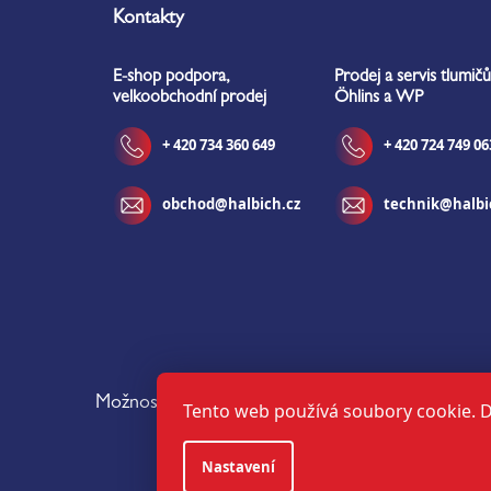
á
Kontakty
p
a
E-shop podpora,
Prodej a servis tlumičů
t
velkoobchodní prodej
Öhlins a WP
í
+ 420 734 360 649
+ 420 724 749 06
obchod@halbich.cz
technik@halbi
Možnosti dopravy:
Tento web používá soubory cookie. D
Nastavení