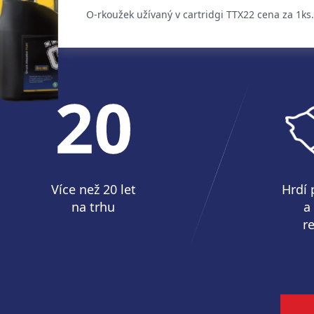
O-rkoužek užívaný v cartridgi TTX22 cena za 1ks.
Více než 20 let
Hrdí 
na trhu
a
r