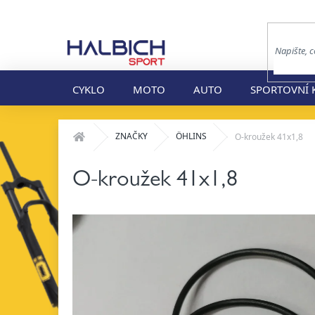
Přejít
na
obsah
CYKLO
MOTO
AUTO
SPORTOVNÍ 
Domů
ZNAČKY
ÖHLINS
O-kroužek 41x1,8
O-kroužek 41x1,8