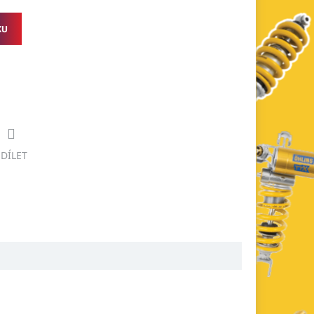
KU
SDÍLET