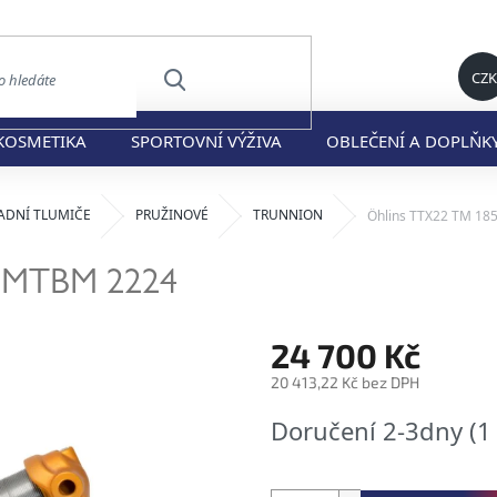
CZK
HLEDAT
KOSMETIKA
SPORTOVNÍ VÝŽIVA
OBLEČENÍ A DOPLŇK
ADNÍ TLUMIČE
PRUŽINOVÉ
TRUNNION
Öhlins TTX22 TM 18
5
MTBM 2224
24 700 Kč
20 413,22 Kč bez DPH
Měrná
Doručení 2-3dny
(1
cena: