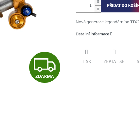
PŘIDAT DO KOŠÍ
Nová generace legendárního TTX
Detailní informace
Z
TISK
ZEPTAT SE
ZDARMA
D
A
R