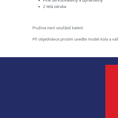
Plně servisovatelný a upravitelný
2 letá záruka
Pružina není součástí balení
Při objednávce prosím uveďte model kola a va