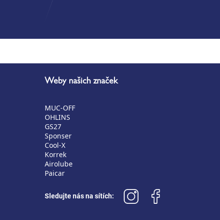
Weby našich značek
MUC-OFF
OHLINS
GS27
Sponser
Cool-X
Korrek
Airolube
Paicar
Sledujte nás na sítích: