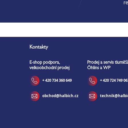
r
Z
á
Kontakty
p
a
E-shop podpora,
Prodej a servis tlumičů
t
velkoobchodní prodej
Öhlins a WP
í
+ 420 734 360 649
+ 420 724 749 06
obchod@halbich.cz
technik@halbi