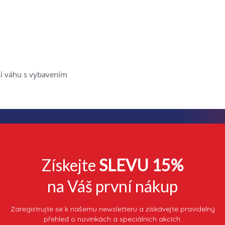
ší váhu s vybavením
Získejte
SLEVU 15%
na Váš první nákup
Zaregistrujte se k našemu newsletteru a získávejte pravidelný
přehled o novinkách a speciálních akcích.