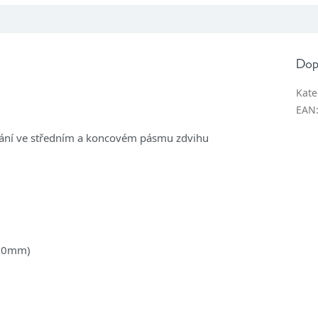
M
A
Dop
Kate
EAN
vání ve středním a koncovém pásmu zdvihu
/50mm)