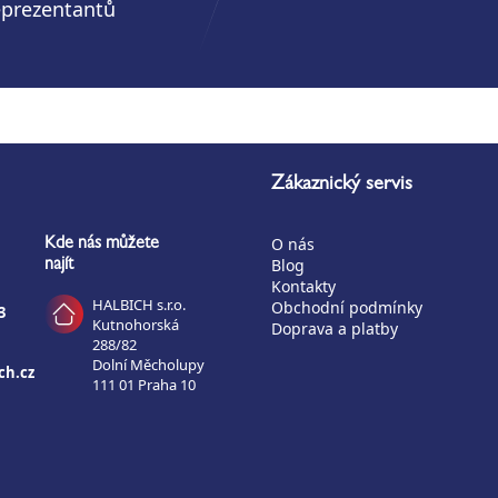
eprezentantů
Zákaznický servis
O nás
Kde nás můžete
Blog
najít
Kontakty
HALBICH s.r.o.
Obchodní podmínky
3
Kutnohorská
Doprava a platby
288/82
Dolní Měcholupy
ch.cz
111 01 Praha 10