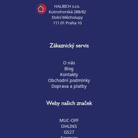
HALBICH s.r.o.
Kutnohorská 288/82
Dolní Měcholupy
111 01 Praha 10
Zákaznický servis
O nás
Blog
Kontakty
Obchodní podmínky
Doprava a platby
Weby našich značek
MUC-OFF
OHLINS
GS27
Sponser