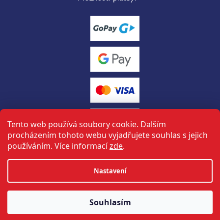
Tento web používá soubory cookie. Dalším
procházením tohoto webu vyjadřujete souhlas s jejich
používáním. Více informací
zde
.
Vytvořil Shoptet
Nastavení
tuto stránku vytvořil a spravuje
ON-BOARD
Souhlasím
Copyright 2026
Halbich sport
. Všechna práva vyhrazena.