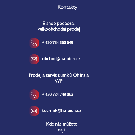
á
Kontakty
p
a
E-shop podpora,
t
velkoobchodní prodej
í
+ 420 734 360 649
obchod@halbich.cz
Prodej a servis tlumičů Öhlins a
WP
+ 420 724 749 063
technik@halbich.cz
Kde nás můžete
najít