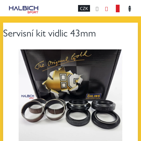
Přejít
NÁKU
CZK
na
obsah
KOŠÍK
Servisní kit vidlic 43mm