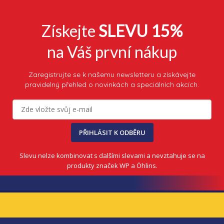
Získejte
SLEVU 15%
na Váš první nákup
Zaregistrujte se k našemu newsletteru a získávejte
pravidelný přehled o novinkách a speciálních akcích.
PŘIHLÁSIT K ODBĚRU
Slevu nelze kombinovat s dalšími slevami a nevztahuje se na
produkty značek WP a Öhlins.
Z