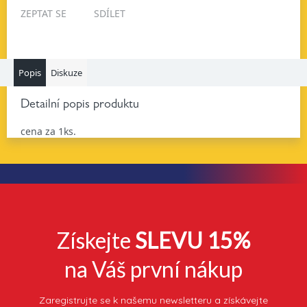
ZEPTAT SE
SDÍLET
Popis
Diskuze
Detailní popis produktu
cena za 1ks.
Získejte
SLEVU 15%
na Váš první nákup
Zaregistrujte se k našemu newsletteru a získávejte