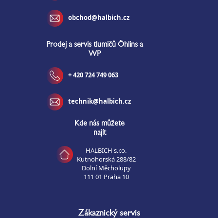
obchod@halbich.cz
Prodej a servis tlumičů Öhlins a
WP
+ 420 724 749 063
technik@halbich.cz
Kde nás můžete
najít
HALBICH s.r.o.
Kutnohorská 288/82
Dolní Měcholupy
111 01 Praha 10
Zákaznický servis