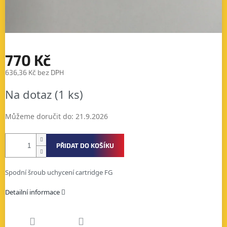
770 Kč
636,36 Kč bez DPH
Měrná
Na dotaz
(1 ks)
cena:
Můžeme doručit do:
21.9.2026
PŘIDAT DO KOŠÍKU
Spodní šroub uchycení cartridge FG
Detailní informace