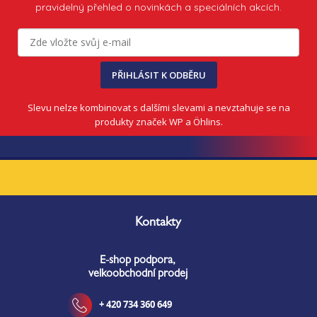
pravidelný přehled o novinkách a speciálních akcích.
PŘIHLÁSIT K ODBĚRU
Slevu nelze kombinovat s dalšími slevami a nevztahuje se na
produkty značek WP a Öhlins.
Z
á
Kontakty
p
a
E-shop podpora,
t
velkoobchodní prodej
í
+ 420 734 360 649