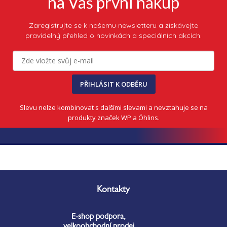
na Váš první nákup
Zaregistrujte se k našemu newsletteru a získávejte
pravidelný přehled o novinkách a speciálních akcích.
PŘIHLÁSIT K ODBĚRU
Slevu nelze kombinovat s dalšími slevami a nevztahuje se na
produkty značek WP a Öhlins.
Z
á
Kontakty
p
a
E-shop podpora,
t