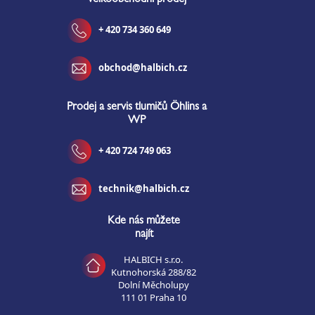
velkoobchodní prodej
í
+ 420 734 360 649
obchod@halbich.cz
Prodej a servis tlumičů Öhlins a
WP
+ 420 724 749 063
technik@halbich.cz
Kde nás můžete
najít
HALBICH s.r.o.
Kutnohorská 288/82
Dolní Měcholupy
111 01 Praha 10