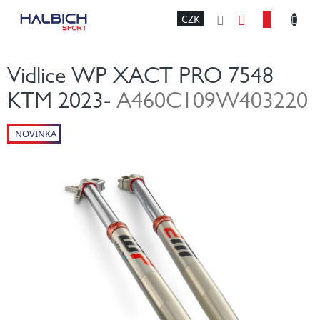
Přejít
NÁKU
CZK
na
obsah
KOŠÍK
Vidlice WP XACT PRO 7548
KTM 2023-
A460C109W403220
NOVINKA