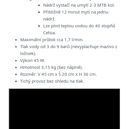
Nádrž vystačí na umytí 2-3 MTB kol.
Přibližně 12 minut mytí na jednu
nádrž.
Lze plnit teplou vodou do 40 stupňů
Celsia.
Maximální průtok cca 1,7 l/min.
Tlak vody od 3 do 9 barů (nevyplachuje mazivo z
ložisek).
Výkon 45 W.
Hmotnost 3,15 kg (bez náplně).
Rozměr: V 45 cm x Š 20 cm x H 36 cm.
Tichý provoz bez ohledu na tlak.