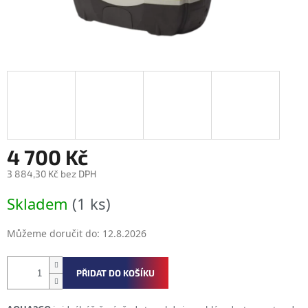
4 700 Kč
3 884,30 Kč bez DPH
Měrná
Skladem
(1 ks)
cena:
Můžeme doručit do:
12.8.2026
PŘIDAT DO KOŠÍKU