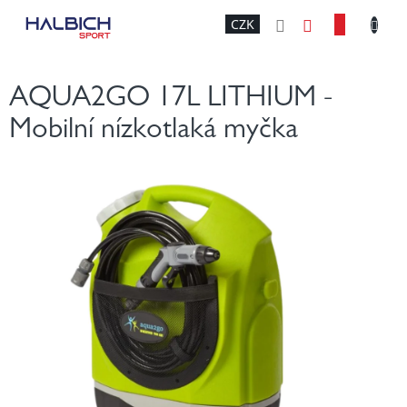
Přejít
NÁKU
CZK
na
obsah
KOŠÍK
AQUA2GO 17L LITHIUM -
Mobilní nízkotlaká myčka