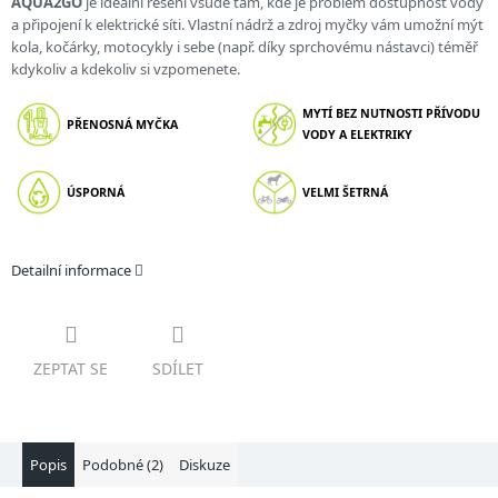
AQUA2GO
je ideální řešení všude tam, kde je problém dostupnost vody
a připojení k elektrické síti. Vlastní nádrž a zdroj myčky vám umožní mýt
kola, kočárky, motocykly i sebe (např. díky sprchovému nástavci) téměř
kdykoliv a kdekoliv si vzpomenete.
MYTÍ BEZ NUTNOSTI PŘÍVODU
PŘENOSNÁ MYČKA
VODY A ELEKTRIKY
ÚSPORNÁ
VELMI ŠETRNÁ
Detailní informace
ZEPTAT SE
SDÍLET
Popis
Podobné (2)
Diskuze