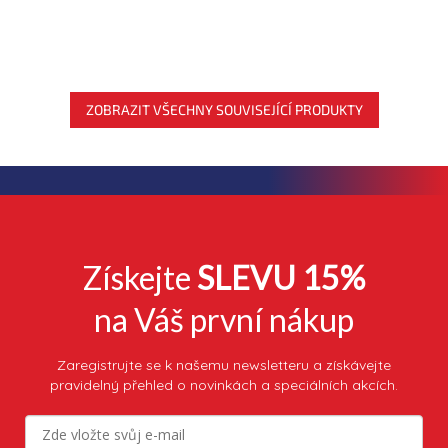
ZOBRAZIT VŠECHNY SOUVISEJÍCÍ PRODUKTY
Získejte
SLEVU 15%
na Váš první nákup
Zaregistrujte se k našemu newsletteru a získávejte
pravidelný přehled o novinkách a speciálních akcích.