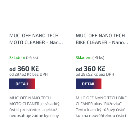
MUC-OFF NANO TECH
MUC-OFF NANO TECH
MOTO CLEANER - Nano
BIKE CLEANER - Nano
čistící prostředek na
čistící prostředek
motocykly
Skladem
(>5 ks)
Skladem
(>5 ks)
360 Kč
360 Kč
od
od
od 297,52 Kč bez DPH
od 297,52 Kč bez DPH
DETAIL
DETAIL
MUC-OFF NANO TECH
MUC-OFF NANO TECH BIKE
MOTO CLEANER je zásaditý
CLEANER alias "Růžovka" -
čistící prostředek, a jelikož
Tento klasický růžový čistič
neobsahuje žádné kyseliny
kol má neuvěřitelnou čisticí
ani rozpouštědla, lze ho
sílu, protože obsahuje
bezpečně použít k mytí
revoluční nanotechnologii,
všech materiálů, z...
která na...