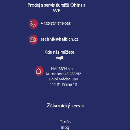
Prodej a servis tlumičů Öhlins a
WP
+ 420 724 749 063
technik@halbich.cz
Kde nás můžete
najít
HALBICH s.r.o.
Kutnohorská 288/82
Dolní Měcholupy
111 01 Praha 10
Zákaznický servis
O nás
Blog