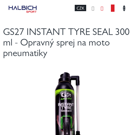
Přejít
NÁKU
CZK
na
obsah
KOŠÍK
GS27 INSTANT TYRE SEAL 300
ml - Opravný sprej na moto
pneumatiky