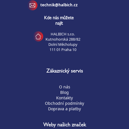
technik@halbich.cz
Kde nás můžete
najít
HALBICH s.r.o.
Kutnohorská 288/82
Dolní Měcholupy
111 01 Praha 10
Zákaznický servis
O nás
Blog
Kontakty
Obchodní podmínky
Doprava a platby
Weby našich značek