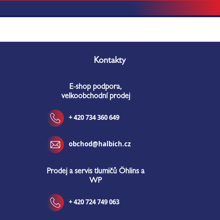
Z
á
Kontakty
p
a
E-shop podpora,
t
velkoobchodní prodej
í
+ 420 734 360 649
obchod@halbich.cz
Prodej a servis tlumičů Öhlins a
WP
+ 420 724 749 063