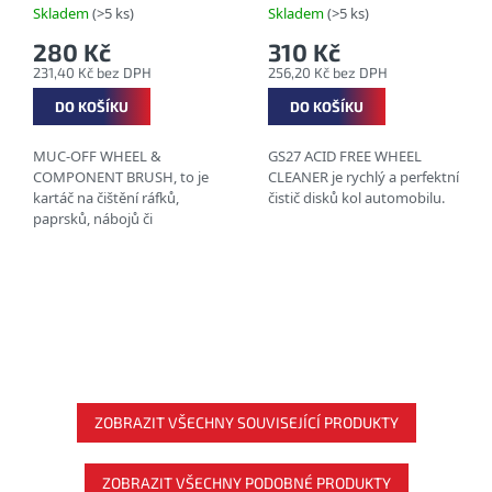
Skladem
(>5 ks)
Skladem
(>5 ks)
280 Kč
310 Kč
231,40 Kč bez DPH
256,20 Kč bez DPH
DO KOŠÍKU
DO KOŠÍKU
MUC-OFF WHEEL &
GS27 ACID FREE WHEEL
COMPONENT BRUSH, to je
CLEANER je rychlý a perfektní
kartáč na čištění ráfků,
čistič disků kol automobilu.
paprsků, nábojů či
brzdového systému. Vše
bude zase čisté...
ZOBRAZIT VŠECHNY SOUVISEJÍCÍ PRODUKTY
ZOBRAZIT VŠECHNY PODOBNÉ PRODUKTY