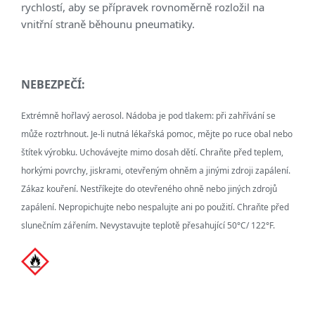
rychlostí, aby se přípravek rovnoměrně rozložil na
vnitřní straně běhounu pneumatiky.
NEBEZPEČÍ:
Extrémně hořlavý aerosol. Nádoba je pod tlakem: při zahřívání se
může roztrhnout.
Je-li nutná lékařská pomoc, mějte po ruce obal nebo
štítek výrobku. Uchovávejte mimo dosah dětí. Chraňte před teplem,
horkými povrchy, jiskrami, otevřeným ohněm a jinými zdroji zapálení.
Zákaz kouření. Nestříkejte do otevřeného ohně nebo jiných zdrojů
zapálení. Nepropichujte nebo nespalujte ani po použití. Chraňte před
slunečním zářením. Nevystavujte teplotě přesahující 50°C/ 122°F.