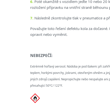
6.
Poté okamžitě s vozidlem jeďte 10 nebo 20
rozložení přípravku na vnitřní straně běhounu
7.
Následně zkontrolujte tlak v pneumatice a 
Považujte toto řešení defektu kola za dočasné.
opravit nebo vyměnit.
NEBEZPEČÍ:
Extrémně hořlavý aerosol. Nádoba je pod tlakem: při zahř
teplem, horkými povrchy, jiskrami, otevřeným ohněm a jiný
jiných zdrojů zapálení. Nepropichujte nebo nespalujte ani 
přesahující 50°C/ 122°F.