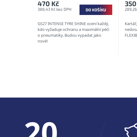
470 Kč
350
388,43 Kč bez DPH
289,26
DO KOŠÍKU
GS27 INTENSE TYRE SHINE ocení každý,
Kartáč
kdo vyžaduje ochranu a maximální péči
nedosá
o pneumatiky. Budou vypadat jako
FLEXI
nové!