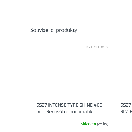
Související produkty
Kód:
CL110102
GS27 INTENSE TYRE SHINE 400
GS27
ml - Renovátor pneumatik
RIM B
mytí 
Skladem
(>5 ks)