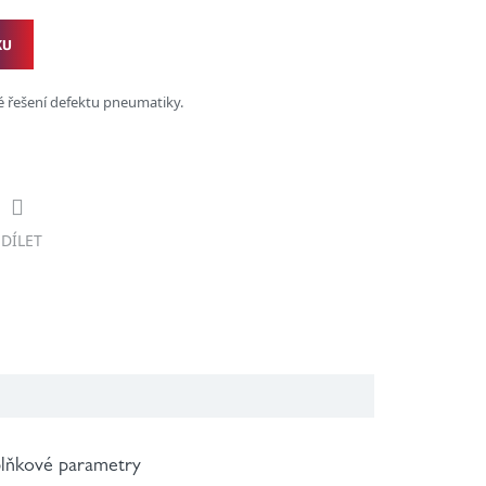
KU
é řešení defektu pneumatiky.
SDÍLET
lňkové parametry