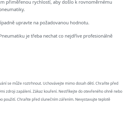
 km přiměřenou rychlostí, aby došlo k rovnoměrnému
 pneumatiky.
případně upravte na požadovanou hodnotu.
 Pneumatiku je třeba nechat co nejdříve profesionálně
ívání se může roztrhnout. Uchovávejte mimo dosah dětí. Chraňte před
mi zdroji zapálení. Zákaz kouření. Nestříkejte do otevřeného ohně nebo
po použití. Chraňte před slunečním zářením. Nevystavujte teplotě