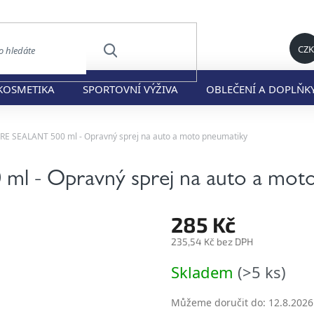
CZK
HLEDAT
KOSMETIKA
SPORTOVNÍ VÝŽIVA
OBLEČENÍ A DOPLŇK
RE SEALANT 500 ml - Opravný sprej na auto a moto pneumatiky
l - Opravný sprej na auto a mot
285 Kč
235,54 Kč bez DPH
Měrná
Skladem
(>5 ks)
cena:
Můžeme doručit do:
12.8.2026