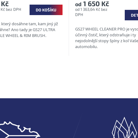
 Kč
1 650 Kč
od
 Kč bez DPH
od 1 363,64 Kč bez
DO KOŠÍKU
DPH
DET
, který dosáhne tam, kam jiný již
GS27 WHEEL CLEANER PRO je vys
hne? Ano tady je GS27 ULTRA
účinný čistič, který odstraňuje i ty
BLE WHEEL & RIM BRUSH.
nejodolnější stopy špíny z kol Vaš
automobilu.