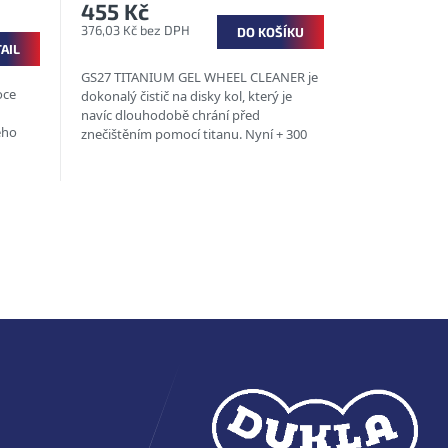
455 Kč
376,03 Kč bez DPH
DO KOŠÍKU
AIL
GS27 TITANIUM GEL WHEEL CLEANER je
oce
dokonalý čistič na disky kol, který je
navíc dlouhodobě chrání před
eho
znečištěním pomocí titanu. Nyní + 300
ml. Celkový objem 800 ml.