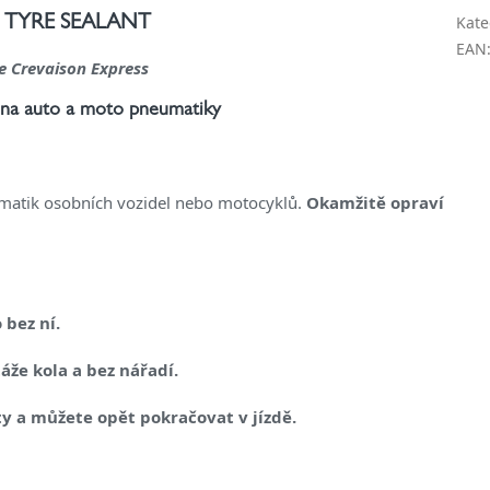
Kate
 TYRE SEALANT
EAN
e Crevaison Express
 na auto a moto pneumatiky
matik osobních vozidel nebo motocyklů.
Okamžitě opraví
 bez ní.
že kola a bez nářadí.
ty a můžete opět pokračovat v jízdě.