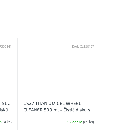
R330141
Kód:
CL120137
 5L a
GS27 TITANIUM GEL WHEEL
isků
CLEANER 500 ml - Čistič disků s
titanem
em
(4 ks)
Skladem
(>5 ks)