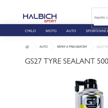
Přejít
na
obsah
CYKLO
MOTO
AUTO
SPORTOVNÍ 
Domů
AUTO
RÁFKY A PNEUMATIKY
GS27 TY
GS27 TYRE SEALANT 500 m