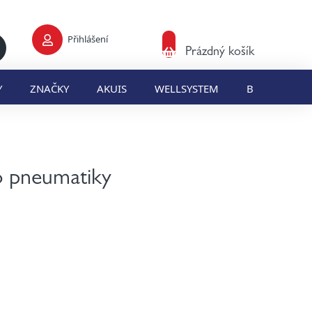
Přihlášení
Nákupní
Prázdný košík
košík
Y
ZNAČKY
AKUIS
WELLSYSTEM
BLOG
E
o pneumatiky