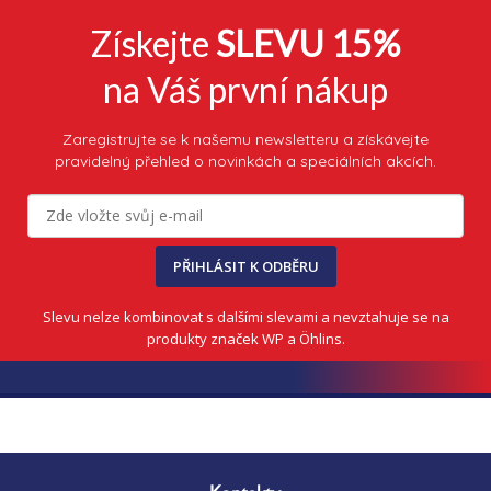
Získejte
SLEVU 15%
na Váš první nákup
Zaregistrujte se k našemu newsletteru a získávejte
pravidelný přehled o novinkách a speciálních akcích.
PŘIHLÁSIT K ODBĚRU
Slevu nelze kombinovat s dalšími slevami a nevztahuje se na
produkty značek WP a Öhlins.
Z
á