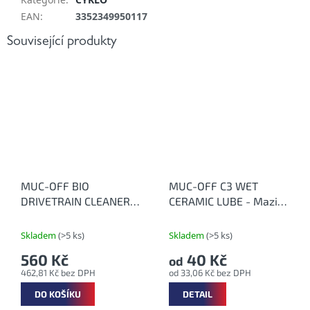
EAN
:
3352349950117
Související produkty
MUC-OFF BIO
MUC-OFF C3 WET
DRIVETRAIN CLEANER
CERAMIC LUBE - Mazivo
500 ml - Silný bio čistič
na řetěz s keramikou do
na řetězy
mokra
Skladem
(>5 ks)
Skladem
(>5 ks)
560 Kč
40 Kč
od
462,81 Kč bez DPH
od 33,06 Kč bez DPH
DO KOŠÍKU
DETAIL