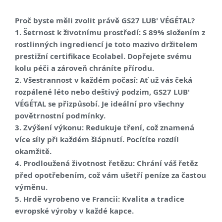
Proč byste měli zvolit právě GS27 LUB' VÉGÉTAL?
1. Šetrnost k životnímu prostředí: S 89% složením z
rostlinných ingrediencí je toto mazivo držitelem
prestižní certifikace Ecolabel. Dopřejete svému
kolu péči a zároveň chráníte přírodu.
2. Všestrannost v každém počasí: Ať už vás čeká
rozpálené léto nebo deštivý podzim, GS27 LUB'
VÉGÉTAL se přizpůsobí. Je ideální pro všechny
povětrnostní podmínky.
3. Zvýšení výkonu: Redukuje tření, což znamená
více síly při každém šlápnutí. Pocítíte rozdíl
okamžitě.
4. Prodloužená životnost řetězu: Chrání váš řetěz
před opotřebením, což vám ušetří peníze za častou
výměnu.
5. Hrdě vyrobeno ve Francii: Kvalita a tradice
evropské výroby v každé kapce.