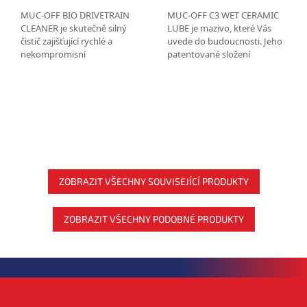
MUC-OFF BIO DRIVETRAIN
MUC-OFF C3 WET CERAMIC
CLEANER je skutečně silný
LUBE je mazivo, které Vás
čistič zajišťující rychlé a
uvede do budoucnosti. Jeho
nekompromisní
patentované složení
čištění hnacího ústrojí
dosahuje neuvěřitelného
jízdních kol. ODSTRAŇUJE
poměru odolnosti a velmi
MASTNOTU A ROZPOUŠTÍ...
nízkého tření.
ZOBRAZIT VŠECHNY SOUVISEJÍCÍ PRODUKTY
ZOBRAZIT VŠECHNY PODOBNÉ PRODUKTY