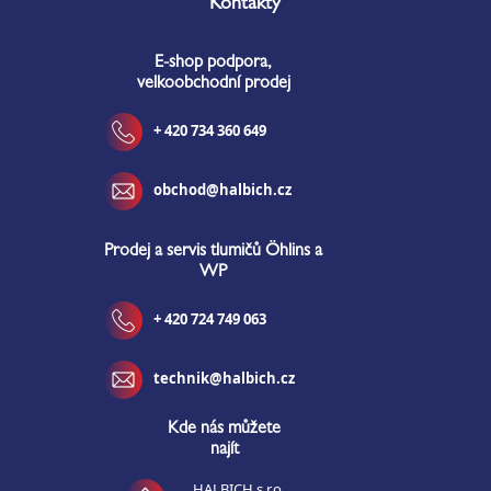
Kontakty
p
a
E-shop podpora,
t
velkoobchodní prodej
í
+ 420 734 360 649
obchod@halbich.cz
Prodej a servis tlumičů Öhlins a
WP
+ 420 724 749 063
technik@halbich.cz
Kde nás můžete
najít
HALBICH s.r.o.