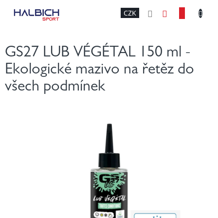
Přejít
NÁKU
CZK
na
obsah
KOŠÍK
GS27 LUB VÉGÉTAL 150 ml -
Ekologické mazivo na řetěz do
všech podmínek