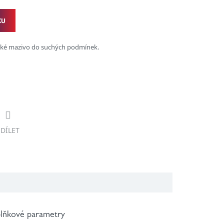
KU
tické mazivo do suchých podmínek.
SDÍLET
lňkové parametry