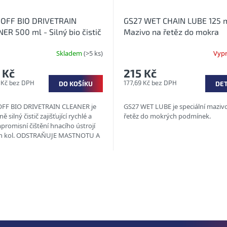
OFF BIO DRIVETRAIN
GS27 WET CHAIN LUBE 125 m
ER 500 ml - Silný bio čistič
Mazivo na řetěz do mokra
tězy
Skladem
(>5 ks)
Vyp
 Kč
215 Kč
 Kč bez DPH
177,69 Kč bez DPH
DO KOŠÍKU
DET
FF BIO DRIVETRAIN CLEANER je
GS27 WET LUBE je speciální maziv
ě silný čistič zajišťující rychlé a
řetěz do mokrých podmínek.
romisní čištění hnacího ústrojí
ích kol. ODSTRAŇUJE MASTNOTU A
ŠTÍ...