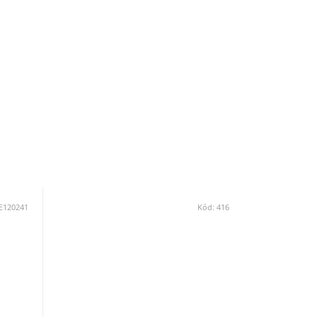
E120241
Kód:
416