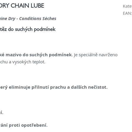
Kate
DRY CHAIN LUBE
EAN
aine Dry - Conditions Sèches
etěz do suchých podmínek
ické mazivo do suchých podmínek
. Je speciálně navrženo
achu a vysokých teplot.
rý eliminuje přilnutí prachu a dalších nečistot.
í.
rání proti opotřebení.