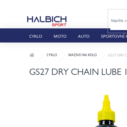
Přejít
na
obsah
CYKLO
MOTO
AUTO
SPORTOVNÍ 
Domů
CYKLO
MAZIVO NA KOLO
GS27 DRY C
GS27 DRY CHAIN LUBE 125