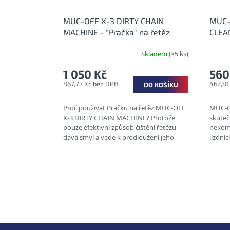
MUC-OFF X-3 DIRTY CHAIN
MUC-
MACHINE - "Pračka" na řetěz
CLEAN
na ře
Skladem
(>5 ks)
1 050 Kč
560
867,77 Kč bez DPH
462,81
DO KOŠÍKU
Proč používat Pračku na řetěz MUC-OFF
MUC-O
X-3 DIRTY CHAIN MACHINE? Protože
skutečn
pouze efektivní způsob čištění řetězu
nekomp
dává smyl a vede k prodloužení jeho
jízdn
životnosti.
ROZPOU