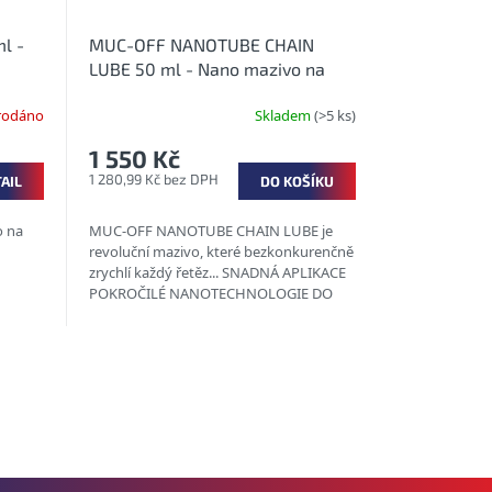
l -
MUC-OFF NANOTUBE CHAIN
LUBE 50 ml - Nano mazivo na
řetěz do každého počasí
rodáno
Skladem
(>5 ks)
1 550 Kč
1 280,99 Kč bez DPH
AIL
DO KOŠÍKU
o na
MUC-OFF NANOTUBE CHAIN LUBE je
revoluční mazivo, které bezkonkurenčně
zrychlí každý řetěz... SNADNÁ APLIKACE
POKROČILÉ NANOTECHNOLOGIE DO
VŠECH...