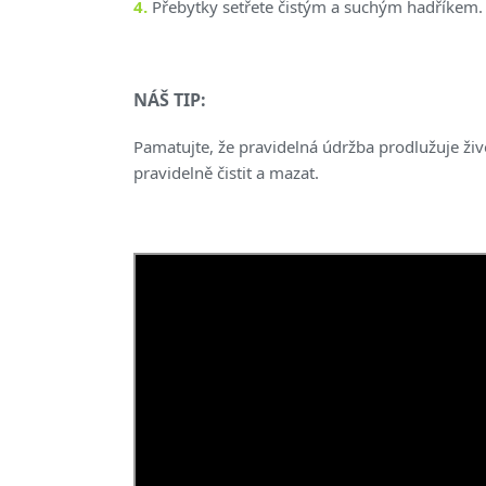
4.
Přebytky setřete čistým a suchým hadříkem.
NÁŠ TIP:
Pamatujte, že pravidelná údržba prodlužuje ži
pravidelně čistit a mazat.