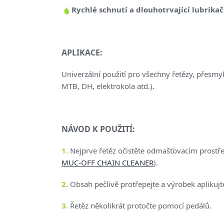
Rychlé schnutí a dlouhotrvající lubrikač
APLIKACE:
Univerzální použití pro všechny řetězy, přesmyk
MTB, DH, elektrokola atd.).
NÁVOD K POUŽITÍ:
1.
Nejprve řetěz očistěte odmašťovacím pros
MUC-OFF CHAIN CLEANER
).
2.
Obsah pečlivě protřepejte a výrobek aplikujte
3.
Řetěz několikrát protočte pomocí pedálů.