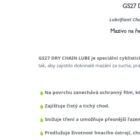
GS27 
Lubrifiant Ch
Mazivo na ř
GS27 DRY CHAIN LUBE je speciální cyklist
tak, aby zajistilo dokonalé mazání za sucha, pr
Na povrchu zanechává ochranný film, kte
Zajišťuje čistý a tichý chod.
Snižuje tření a umožňuje přesnější řazen
Prodlužuje životnost hnacího ústrojí, ch