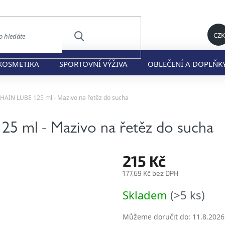
CZK
HLEDAT
KOSMETIKA
SPORTOVNÍ VÝŽIVA
OBLEČENÍ A DOPLŇK
HAIN LUBE 125 ml - Mazivo na řetěz do sucha
 ml - Mazivo na řetěz do sucha
215 Kč
177,69 Kč bez DPH
Měrná
Skladem
(>5 ks)
cena:
Můžeme doručit do:
11.8.2026