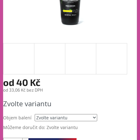
od
40 Kč
od
33,06 Kč
bez DPH
Měrná
Zvolte variantu
cena:
Objem balení
Můžeme doručit do:
Zvolte variantu