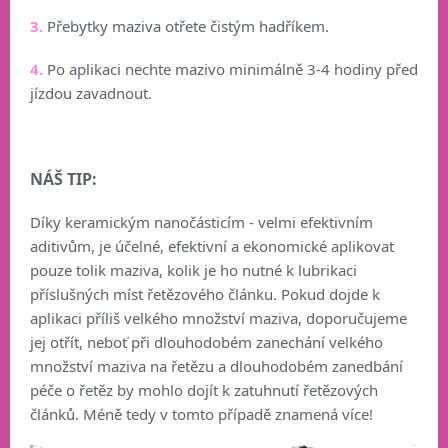
3.
Přebytky maziva otřete čistým hadříkem.
4.
Po aplikaci nechte mazivo minimálně 3-4 hodiny před
jízdou zavadnout.
NÁŠ TIP:
Díky keramickým nanočásticím - velmi efektivním
aditivům, je účelné, efektivní a ekonomické aplikovat
pouze tolik maziva, kolik je ho nutné k lubrikaci
příslušných míst řetězového článku. Pokud dojde k
aplikaci příliš velkého množství maziva, doporučujeme
jej otřít, neboť při dlouhodobém zanechání velkého
množství maziva na řetězu a dlouhodobém zanedbání
péče o řetěz by mohlo dojít k zatuhnutí řetězových
článků. Méně tedy v tomto případě znamená více!