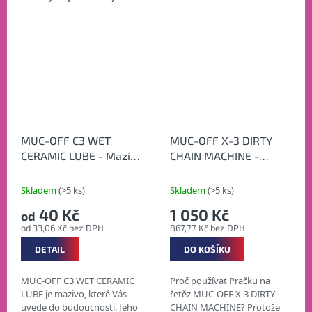
MUC-OFF C3 WET
MUC-OFF X-3 DIRTY
CERAMIC LUBE - Mazivo
CHAIN MACHINE -
na řetěz s keramikou do
"Pračka" na řetěz
mokra
Skladem
(>5 ks)
Skladem
(>5 ks)
40 Kč
1 050 Kč
od
od 33,06 Kč bez DPH
867,77 Kč bez DPH
DETAIL
DO KOŠÍKU
MUC-OFF C3 WET CERAMIC
Proč používat Pračku na
LUBE je mazivo, které Vás
řetěz MUC-OFF X-3 DIRTY
uvede do budoucnosti. Jeho
CHAIN MACHINE? Protože