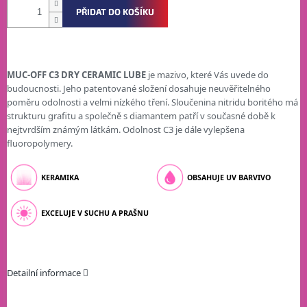
PŘIDAT DO KOŠÍKU
MUC-OFF C3 DRY CERAMIC LUBE
je mazivo, které Vás uvede do
budoucnosti. Jeho patentované složení dosahuje neuvěřitelného
poměru odolnosti a velmi nízkého tření. Sloučenina nitridu boritého má
strukturu grafitu a společně s diamantem patří v současné době k
nejtvrdším známým látkám. Odolnost C3 je dále vylepšena
fluoropolymery.
KERAMIKA
OBSAHUJE UV BARVIVO
EXCELUJE V SUCHU A PRAŠNU
Detailní informace