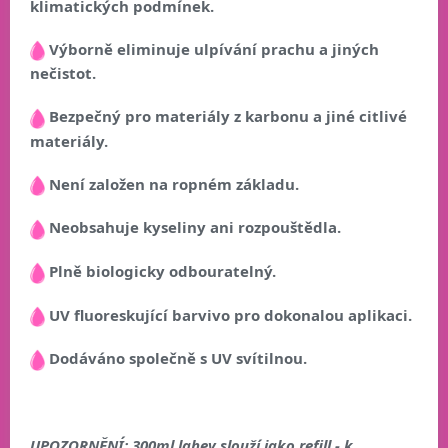
klimatických podmínek.
Výborně eliminuje ulpívání prachu a jiných
nečistot.
Bezpečný pro materiály z karbonu a jiné citlivé
materiály.
Není založen na ropném základu.
Neobsahuje kyseliny ani rozpouštědla.
Plně biologicky odbouratelný.
UV fluoreskující barvivo pro dokonalou aplikaci.
Dodáváno společně s UV svítilnou.
UPOZORNĚNÍ: 300ml lahev slouží jako refill - k