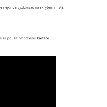
me nejdříve vyzkoušet na skrytém místě.
te za použití vhodného
kartáče
.