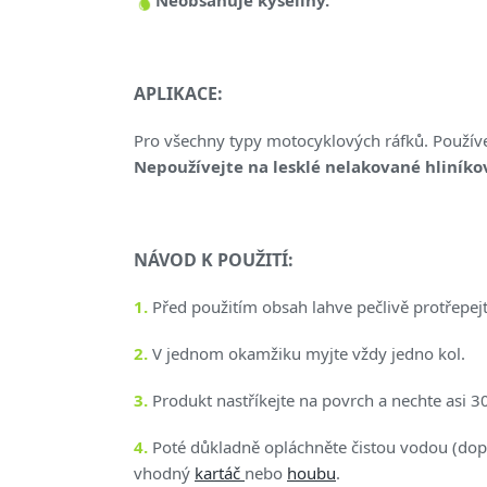
APLIKACE:
Pro všechny typy motocyklových ráfků. Použív
Nepoužívejte na lesklé nelakované hliníkov
NÁVOD K POUŽITÍ:
1.
Před použitím obsah lahve pečlivě protřepejt
2.
V jednom okamžiku myjte vždy jedno kol.
3.
Produkt nastříkejte na povrch a nechte asi 3
4.
Poté důkladně opláchněte čistou vodou (dop
vhodný
kartáč
nebo
houbu
.