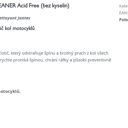
Kate
ER Acid Free (bez kyselin)
EAN
ettoyant Jantes
Polo
tič kol motocyklů
 čistič, který odstraňuje špínu a brzdný prach z kol všech
rychle proniká špínou, chrání ráfky a působí preventivně
motocyklů.