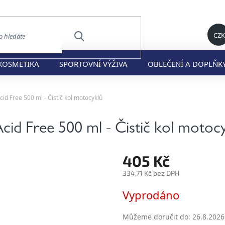
CZK
HLEDAT
KOSMETIKA
SPORTOVNÍ VÝŽIVA
OBLEČENÍ A DOPLŇK
 Free 500 ml - Čistič kol motocyklů
 Free 500 ml - Čistič kol motocy
405 Kč
334,71 Kč bez DPH
Měrná
Vyprodáno
cena:
Můžeme doručit do:
26.8.2026