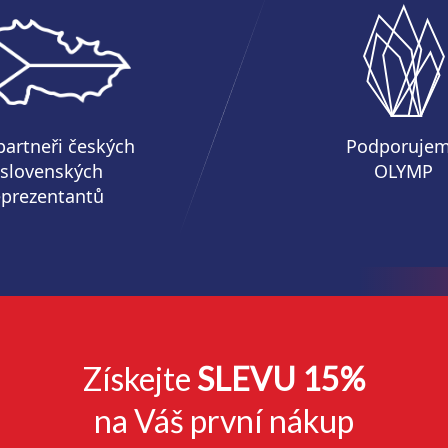
partneři českých
Podporuje
 slovenských
OLYMP
eprezentantů
Získejte
SLEVU 15%
na Váš první nákup