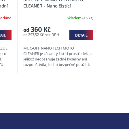
adní
CLEANER - Nano čistící
prostředek na motocykly
rodáno
Skladem
(>5 ks)
360 Kč
od
od 297,52 Kč bez DPH
AIL
DETAIL
ALUE
MUC-OFF NANO TECH MOTO
, co
CLEANER je zásaditý čistící prostředek, a
š
jelikož neobsahuje žádné kyseliny ani
TU
rozpouštědla, lze ho bezpečně použít k
mytí všech materiálů, z...