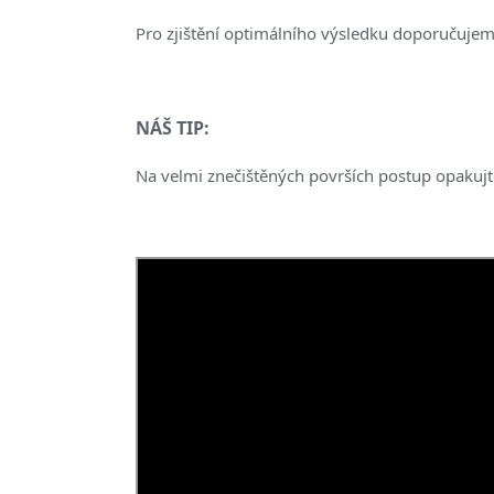
Pro zjištění optimálního výsledku doporučuje
NÁŠ TIP:
Na velmi znečištěných površích postup opakuj