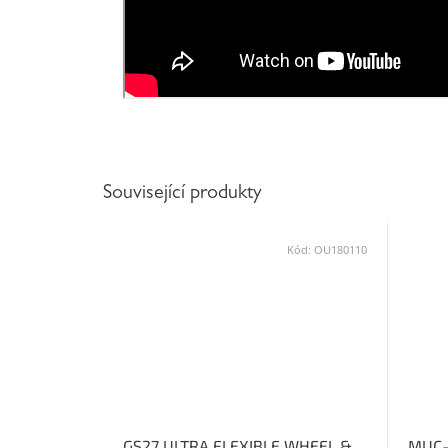
Související produkty
Kód:
OU180110
GS27 ULTRA FLEXIBLE WHEEL &
MUC-