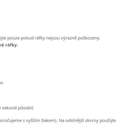
ejte pouze pokud ráfky nejsou výrazně poškozeny.
é ráfky.
e.
0 sekund působit.
oručujeme s vyšším tlakem). Na odolnější skvrny použijte