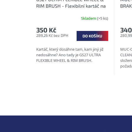
RIM BRUSH - Flexibilní kartáč na
BRAKE
mytí ráfků kol
moto 
Skladem
(>5 ks)
350 Kč
340
289,26 Kč bez DPH
280,99
DO KOŠÍKU
Kartáč, který dosáhne tam, kam jiný již
MUC-O
nedosáhne? Ano tady je GS27 ULTRA
CLEANE
FLEXIBLE WHEEL & RIM BRUSH.
složen
požada
systém
pro...