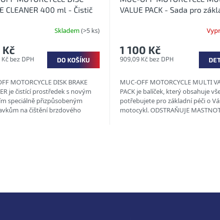
 CLEANER 400 ml - Čistič
VALUE PACK - Sada pro zákl
brzdové soustavy
péči o motocykl
Skladem
(>5 ks)
Vyp
 Kč
1 100 Kč
 Kč bez DPH
909,09 Kč bez DPH
DO KOŠÍKU
DET
FF MOTORCYCLE DISK BRAKE
MUC-OFF MOTORCYCLE MULTI V
R je čistící prostředek s novým
PACK je balíček, který obsahuje vše
ím speciálně přizpůsobeným
potřebujete pro základní péči o Vá
vkům na čištění brzdového
motocykl. ODSTRAŇUJE MASTNO
u motocyklů. Je určen speciálně
LESKLÝ ČISTÝ POVRCH...