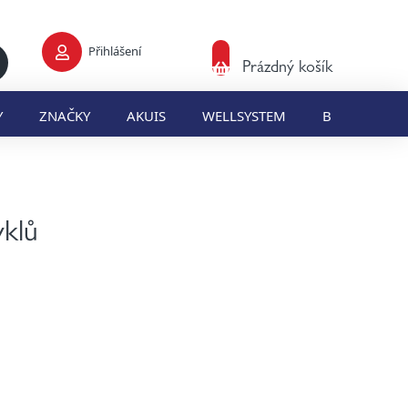
Přihlášení
Nákupní
Prázdný košík
košík
Y
ZNAČKY
AKUIS
WELLSYSTEM
BLOG
E
klů