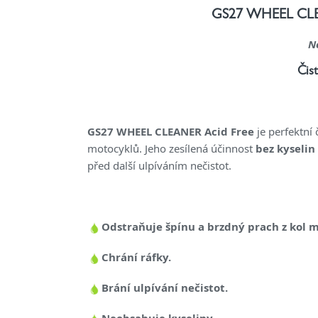
GS27 WHEEL CLEAN
N
Čis
GS27 WHEEL CLEANER Acid Free
je perfektní
motocyklů. Jeho zesílená účinnost
bez kyselin
před další ulpíváním nečistot.
Odstraňuje špínu a brzdný prach z kol 
Chrání ráfky.
Brání ulpívání nečistot.
Neobsahuje kyseliny.