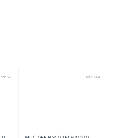
Kód:
670
Kód:
664
TI
MUC-OFF NANO TECH MOTO