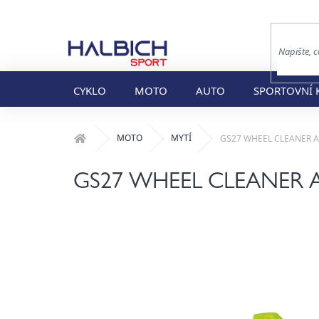
Přejít
na
obsah
CYKLO
MOTO
AUTO
SPORTOVNÍ 
Domů
MOTO
MYTÍ
GS27 WHEEL CLEANER Acid
GS27 WHEEL CLEANER Acid