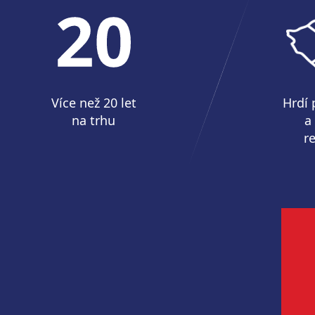
Více než 20 let
Hrdí 
na trhu
a
r