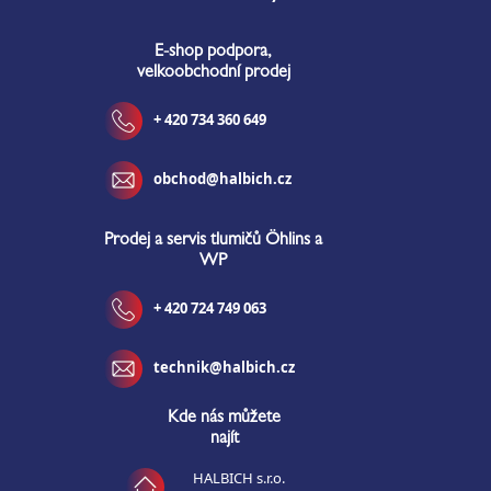
p
a
E-shop podpora,
t
velkoobchodní prodej
í
+ 420 734 360 649
obchod@halbich.cz
Prodej a servis tlumičů Öhlins a
WP
+ 420 724 749 063
technik@halbich.cz
Kde nás můžete
najít
HALBICH s.r.o.