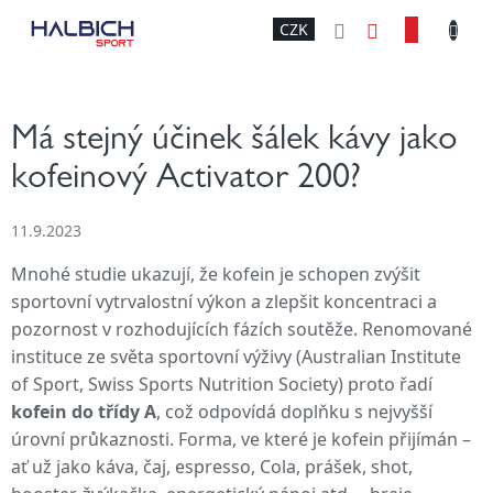
Přejít
NÁKU
CZK
na
obsah
KOŠÍK
Má stejný účinek šálek kávy jako
kofeinový Activator 200?
11.9.2023
Mnohé studie ukazují, že kofein je schopen zvýšit
sportovní vytrvalostní výkon a zlepšit koncentraci a
pozornost v rozhodujících fázích soutěže. Renomované
instituce ze světa sportovní výživy (Australian Institute
of Sport, Swiss Sports Nutrition Society) proto řadí
kofein do třídy A
, což odpovídá doplňku s nejvyšší
úrovní průkaznosti. Forma, ve které je kofein přijímán –
ať už jako káva, čaj, espresso, Cola, prášek, shot,