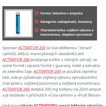
Sponser
ACTIVATOR 200
se stal oblíbenou "zbraní"
cyklistů, běžců, motocyklových závodníků atd.
ACTIVATOR 200
poskytuje kofein z různých zdrojů, ve
volné formě i vázané formě z guarany, maté a extraktu
ze zeleného čaje.
ACTIVATOR 200
se používá zejména
tam, kde je vyžadován zvýšený výkonu vytrvalostního
charakteru, zvýšená pozornost a zvýšená koncentrace.
ACTIVATOR 200
dodává 200 mg kofeinu na 25ml ampuli
a je dodáván v příchutích «Cola-Lemon» a «Fruit Boost».
Jaké jsou
výhody
ACTIVATORU
oproti běžným zdrojům