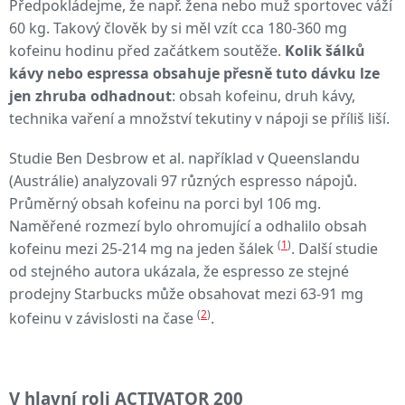
Předpokládejme, že např. žena nebo muž sportovec váží
60 kg. Takový člověk by si měl vzít cca 180-360 mg
kofeinu hodinu před začátkem soutěže.
Kolik šálků
kávy nebo espressa obsahuje přesně tuto dávku lze
jen zhruba odhadnout
: obsah kofeinu, druh kávy,
technika vaření a množství tekutiny v nápoji se příliš liší.
Studie Ben Desbrow et al. například v Queenslandu
(Austrálie) analyzovali 97 různých espresso nápojů.
Průměrný obsah kofeinu na porci byl 106 mg.
Naměřené rozmezí bylo ohromující a odhalilo obsah
(
1
)
kofeinu mezi 25-214 mg na jeden šálek
. Další studie
od stejného autora ukázala, že espresso ze stejné
prodejny Starbucks může obsahovat mezi 63-91 mg
(
2
)
kofeinu v závislosti na čase
.
V hlavní roli ACTIVATOR 200