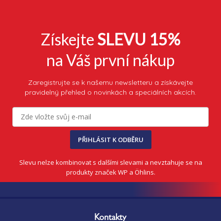
Získejte
SLEVU 15%
na Váš první nákup
Zaregistrujte se k našemu newsletteru a získávejte
pravidelný přehled o novinkách a speciálních akcích.
PŘIHLÁSIT K ODBĚRU
Slevu nelze kombinovat s dalšími slevami a nevztahuje se na
produkty značek WP a Öhlins.
Z
á
Kontakty