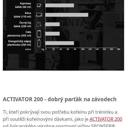
ACTIVATOR 200 - dobrý parťák na závodech
Ti, kteří pokrývají svou potřebu kofeinu při tréninku a
při soutěži kofeinovými dávkami, jako je
ACTIVATOR 200
od švýcarského výrobce sportovní výživy SPONSER®,