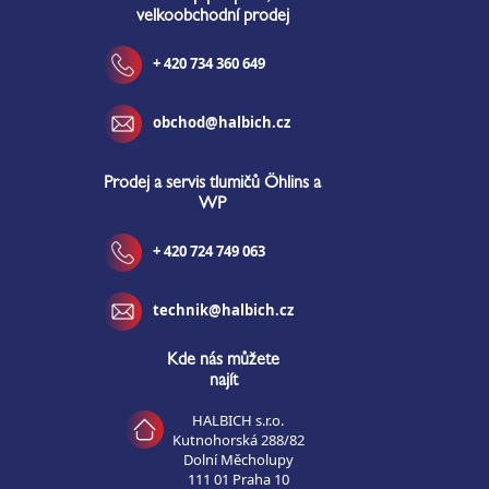
t
velkoobchodní prodej
í
+ 420 734 360 649
obchod@halbich.cz
Prodej a servis tlumičů Öhlins a
WP
+ 420 724 749 063
technik@halbich.cz
Kde nás můžete
najít
HALBICH s.r.o.
Kutnohorská 288/82
Dolní Měcholupy
111 01 Praha 10