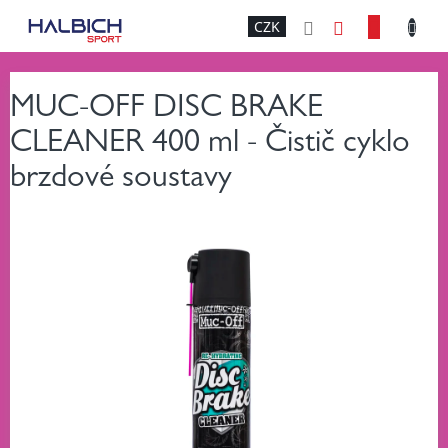
Přejít
NÁKU
CZK
na
obsah
KOŠÍK
MUC-OFF DISC BRAKE
CLEANER 400 ml - Čistič cyklo
brzdové soustavy