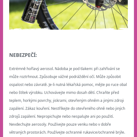
NEBEZPEČÍ:
Extrémně hořlavý aerosol. Nádoba je pod tlakem: při zahřívání se
může roztrhnout. Způsobuje vážné podráždění očí. Může způsobit
ospalost nebo závratě. Je-li nutná lékařská pomoc, mějte po ruce obal
nebo štítek výrobku. Uchovávejte mimo dosah dětí. Chraňte před
teplem, horkými povrchy, jiskrami, otevřeným ohněm a jinými zdroji
zapálení. Zákaz kouření. Nestříkejte do otevřeného ohně nebo jiných
zdrojů zapálení. Nepropichujte nebo nespalujte ani po použití.
Nevdechujte aerosoly. Používejte pouze venku nebo v dobře
větraných prostorách. Používejte ochranné rukavice/ochranné brýle.