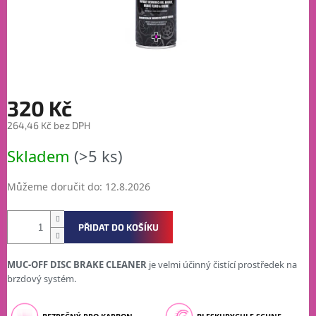
320 Kč
264,46 Kč bez DPH
Měrná
Skladem
(>5 ks)
cena:
Můžeme doručit do:
12.8.2026
PŘIDAT DO KOŠÍKU
MUC-OFF DISC BRAKE CLEANER
je velmi účinný čistící prostředek na
brzdový systém.