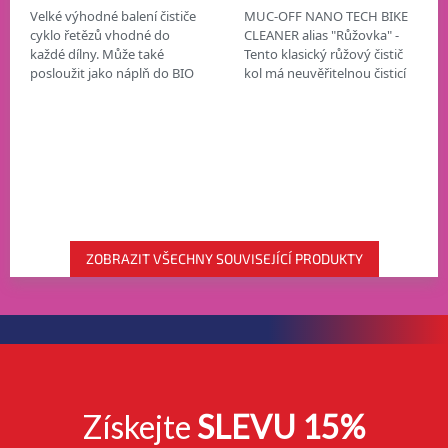
Velké výhodné balení čističe
MUC-OFF NANO TECH BIKE
cyklo řetězů vhodné do
CLEANER alias "Růžovka" -
každé dílny. Může také
Tento klasický růžový čistič
posloužit jako náplň do BIO
kol má neuvěřitelnou čisticí
DRIVETRAIN CLEANER 500
sílu, protože obsahuje
ml s mechanickým
revoluční nanotechnologii,
rozprašovačem nebo tento...
která na...
ZOBRAZIT VŠECHNY SOUVISEJÍCÍ PRODUKTY
Získejte
SLEVU 15%