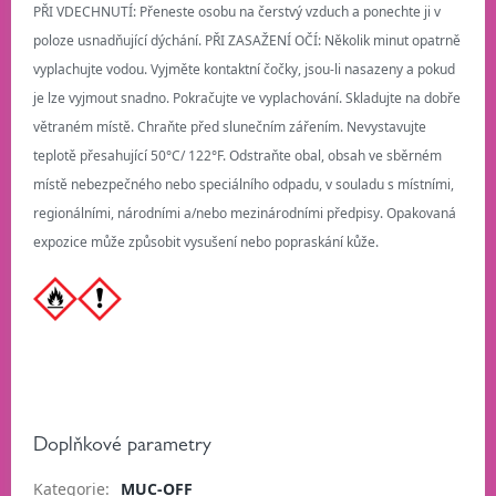
PŘI VDECHNUTÍ: Přeneste osobu na čerstvý vzduch a ponechte ji v
poloze usnadňující dýchání. PŘI ZASAŽENÍ OČÍ: Několik minut opatrně
vyplachujte vodou. Vyjměte kontaktní čočky, jsou-li nasazeny a pokud
je lze vyjmout snadno. Pokračujte ve vyplachování. Skladujte na dobře
větraném místě. Chraňte před slunečním zářením. Nevystavujte
teplotě přesahující 50°C/ 122°F. Odstraňte obal, obsah ve sběrném
místě nebezpečného nebo speciálního odpadu, v souladu s místními,
regionálními, národními a/nebo mezinárodními předpisy. Opakovaná
expozice může způsobit vysušení nebo popraskání kůže.
Doplňkové parametry
Kategorie
:
MUC-OFF