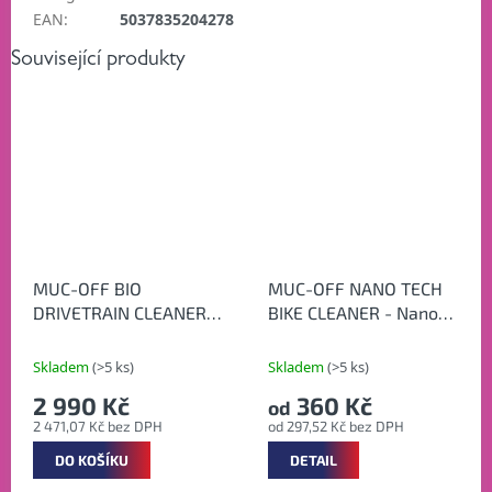
EAN
:
5037835204278
Související produkty
MUC-OFF BIO
MUC-OFF NANO TECH
DRIVETRAIN CLEANER
BIKE CLEANER - Nano
5L WORKSHOP - Silný
čistící prostředek
bio čistič na řetězy
Skladem
(>5 ks)
Skladem
(>5 ks)
2 990 Kč
360 Kč
od
2 471,07 Kč bez DPH
od 297,52 Kč bez DPH
DO KOŠÍKU
DETAIL