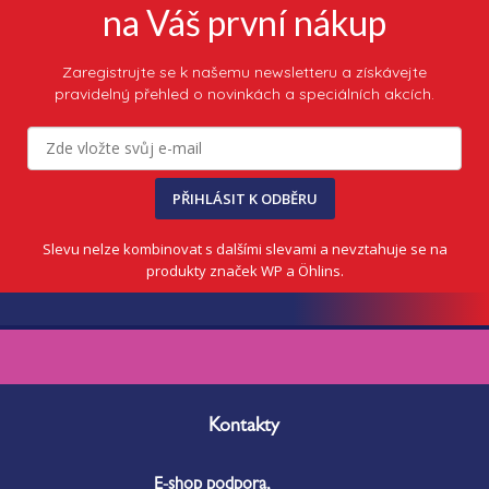
na Váš první nákup
Zaregistrujte se k našemu newsletteru a získávejte
pravidelný přehled o novinkách a speciálních akcích.
PŘIHLÁSIT K ODBĚRU
Slevu nelze kombinovat s dalšími slevami a nevztahuje se na
produkty značek WP a Öhlins.
Z
á
Kontakty
p
a
E-shop podpora,