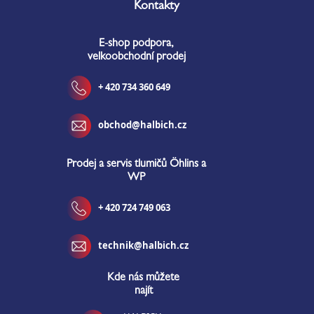
á
Kontakty
p
a
E-shop podpora,
t
velkoobchodní prodej
í
+ 420 734 360 649
obchod@halbich.cz
Prodej a servis tlumičů Öhlins a
WP
+ 420 724 749 063
technik@halbich.cz
Kde nás můžete
najít