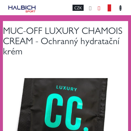
Přejít
NÁKU
CZK
na
obsah
KOŠÍK
MUC-OFF LUXURY CHAMOIS
CREAM - Ochranný hydratační
krém