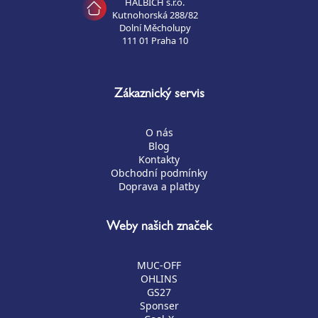
HALBICH s.r.o.
Kutnohorská 288/82
Dolní Měcholupy
111 01 Praha 10
Zákaznický servis
O nás
Blog
Kontakty
Obchodní podmínky
Doprava a platby
Weby našich značek
MUC-OFF
OHLINS
GS27
Sponser