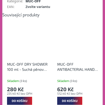
Kategorie
:
MUC-OFF
EAN
:
Zvolte variantu
Související produkty
MUC-OFF DRY SHOWER
MUC-OFF
100 ml - Suchá pěnová
ANTIBACTERIAL HAND
sprcha
MOISTURISER 250 ml -
Antibakteriální krém na
Skladem
(3 ks)
Skladem
(3 ks)
ruce
280 Kč
620 Kč
231,40 Kč bez DPH
512,40 Kč bez DPH
DO KOŠÍKU
DO KOŠÍKU