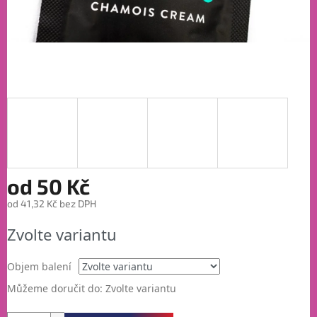
od
50 Kč
od
41,32 Kč
bez DPH
Měrná
Zvolte variantu
cena:
Objem balení
Můžeme doručit do:
Zvolte variantu