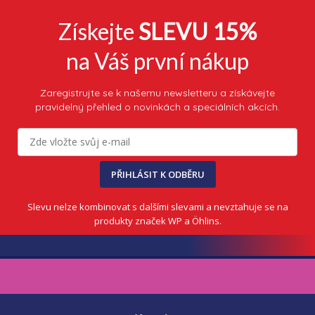
Získejte
SLEVU 15%
na Váš první nákup
Zaregistrujte se k našemu newsletteru a získávejte
pravidelný přehled o novinkách a speciálních akcích.
PŘIHLÁSIT K ODBĚRU
Slevu nelze kombinovat s dalšími slevami a nevztahuje se na
produkty značek WP a Öhlins.
Z