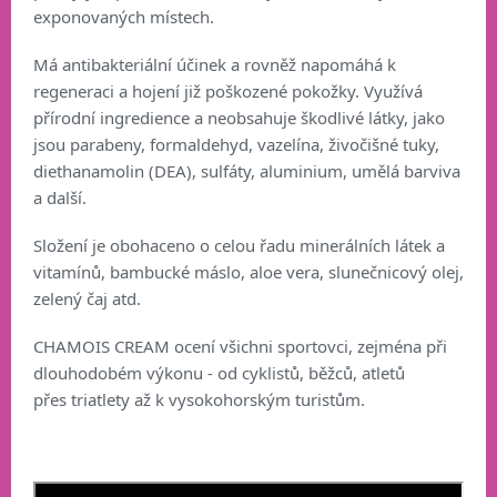
exponovaných místech.
Má antibakteriální účinek a rovněž napomáhá k
regeneraci a hojení již poškozené pokožky. Využívá
přírodní ingredience a neobsahuje škodlivé látky, jako
jsou parabeny, formaldehyd, vazelína, živočišné tuky,
diethanamolin (DEA), sulfáty, aluminium, umělá barviva
a další.
Složení je obohaceno o celou řadu minerálních látek a
vitamínů, bambucké máslo, aloe vera, slunečnicový olej,
zelený čaj atd.
CHAMOIS CREAM ocení všichni sportovci, zejména při
dlouhodobém výkonu - od cyklistů, běžců, atletů
přes triatlety až k vysokohorským turistům.