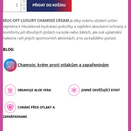
PŘIDAT DO KOŠÍKU
MUC-OFF LUXURY CHAMOIS CREAM
je díky svému složení určen
zejména k hloubkové hydrataci pokožky a zajištění absolutní ochrany a
komfortu při dlouhých jízdách na kole nebo bězích, ale své uplatnění
nalezne i při jiných sportovních aktivitách, a to za každého počasí.
BLOG:
Chamois: krém proti otlakům a zapařeninám
OBSAHUJE ALOE VERA
JEMNĚ OSVĚŽUJÍCÍ EFEKT
CHRÁNÍ PŘED OTLAKY A
ZAPAŘENINAMI