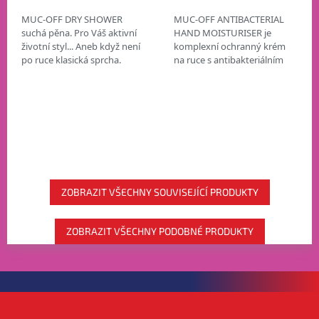
MUC-OFF DRY SHOWER
MUC-OFF ANTIBACTERIAL
suchá pěna. Pro Váš aktivní
HAND MOISTURISER je
životní styl... Aneb když není
komplexní ochranný krém
po ruce klasická sprcha.
na ruce s antibakteriálním
HYGIENA BEZ NUTNOSTI
účinkem. ANTIBAKTERIÁLNÍ
OPLÁCHNUTÍ VODOU
ÚČINKY VYSOCE
SUCHÁ PĚNA NA MYTÍ...
HYDRATAČNÍ KRÉM PRO...
ZOBRAZIT VŠECHNY SOUVISEJÍCÍ PRODUKTY
ZOBRAZIT VŠECHNY PODOBNÉ PRODUKTY