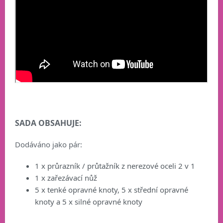
SADA OBSAHUJE:
Dodáváno jako pár:
1 x průrazník / průtažník z nerezové oceli 2 v 1
1 x zařezávací nůž
5 x tenké opravné knoty, 5 x střední opravné
knoty a 5 x silné opravné knoty