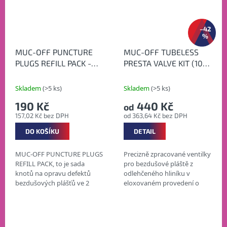
A
–42
Ž
%
MUC-OFF PUNCTURE
MUC-OFF TUBELESS
PLUGS REFILL PACK -
PRESTA VALVE KIT (10
Sada náhradních knotů
různých barev) -
na opravu plášťů
Bezdušové ventilky
Skladem
(>5 ks)
Skladem
(>5 ks)
190 Kč
440 Kč
od
157,02 Kč bez DPH
od 363,64 Kč bez DPH
DO KOŠÍKU
DETAIL
MUC-OFF PUNCTURE PLUGS
Precizně zpracované ventilky
REFILL PACK, to je sada
pro bezdušové pláště z
knotů na opravu defektů
odlehčeného hliníku v
bezdušových plášťů ve 2
eloxovaném provedení o
tloušťkách. 5 SILNÝCH
délce 44 mm, 60 mm a 80
KNOTŮ 5 SLABÝCH KNOTŮ
mm.
UTĚSNĚNÍ DEFEKTŮ...