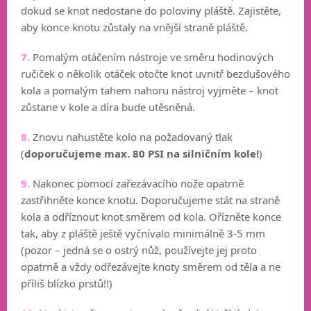
dokud se knot nedostane do poloviny pláště. Zajistěte,
aby konce knotu zůstaly na vnější straně pláště.
7.
Pomalým otáčením nástroje ve směru hodinových
ručiček o několik otáček otočte knot uvnitř bezdušového
kola a pomalým tahem nahoru nástroj vyjměte – knot
zůstane v kole a díra bude utěsněná.
8.
Znovu nahustěte kolo na požadovaný tlak
(
doporučujeme max. 80 PSI na silničním kole!
)
9.
Nakonec pomocí zařezávacího nože opatrně
zastřihněte konce knotu. Doporučujeme stát na straně
kola a odříznout knot směrem od kola. Ořízněte konce
tak, aby z pláště ještě vyčnívalo minimálně 3-5 mm
(pozor – jedná se o ostrý nůž, používejte jej proto
opatrně a vždy odřezávejte knoty směrem od těla a ne
příliš blízko prstů!!)