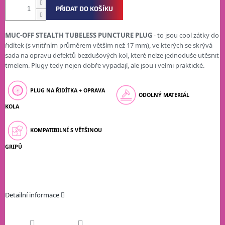
PŘIDAT DO KOŠÍKU
MUC-OFF STEALTH TUBELESS PUNCTURE PLUG
- to jsou cool zátky do
řidítek (s vnitřním průměrem větším než 17 mm), ve kterých se skrývá
sada na opravu defektů bezdušových kol, které nelze jednoduše utěsnit
tmelem. Plugy tedy nejen dobře vypadají, ale jsou i velmi praktické.
PLUG NA ŘIDÍTKA + OPRAVA
ODOLNÝ MATERIÁL
KOLA
KOMPATIBILNÍ S VĚTŠINOU
GRIPŮ
Detailní informace