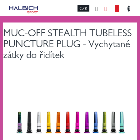
Přejít
NÁKU
CZK
na
obsah
KOŠÍK
MUC-OFF STEALTH TUBELESS
PUNCTURE PLUG - Vychytané
zátky do řidítek