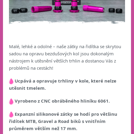
Malé, lehké a odolné – naše zátky na řidítka se skrytou
sadou na opravu bezdušových kol jsou dokonalým
nástrojem k utěsnění větších trhlin a dostanou Vás z
problémů na cestách!
Ucpává a opravuje trhliny v kole, které nelze
utěsnit tmelem.
Vyrobeno z
CNC obráběného hliníku 6061.
Expanzní silikonové zátky se hodí pro většinu
řidítek MTB, Gravel a Road biků s vnitřním
průměrem větším než 17 mm.