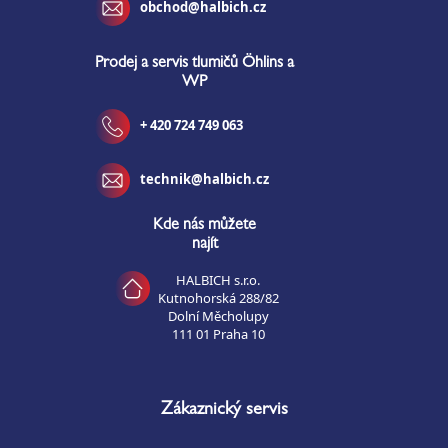
obchod@halbich.cz
Prodej a servis tlumičů Öhlins a
WP
+ 420 724 749 063
technik@halbich.cz
Kde nás můžete
najít
HALBICH s.r.o.
Kutnohorská 288/82
Dolní Měcholupy
111 01 Praha 10
Zákaznický servis