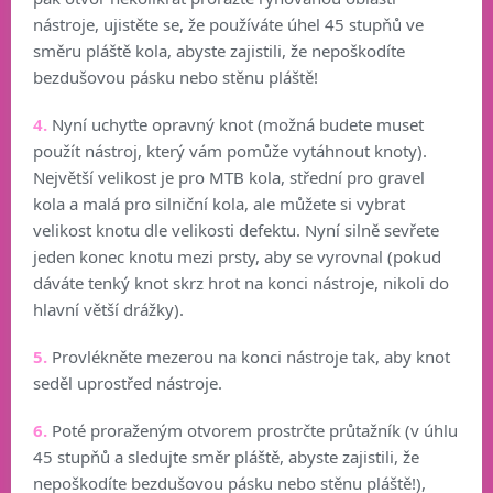
nástroje, ujistěte se, že používáte úhel 45 stupňů ve
směru pláště kola, abyste zajistili, že nepoškodíte
bezdušovou pásku nebo stěnu pláště!
4.
Nyní uchyťte opravný knot (možná budete muset
použít nástroj, který vám pomůže vytáhnout knoty).
Největší velikost je pro MTB kola, střední pro gravel
kola a malá pro silniční kola, ale můžete si vybrat
velikost knotu dle velikosti defektu. Nyní silně sevřete
jeden konec knotu mezi prsty, aby se vyrovnal (pokud
dáváte tenký knot skrz hrot na konci nástroje, nikoli do
hlavní větší drážky).
5.
Provlékněte mezerou na konci nástroje tak, aby knot
seděl uprostřed nástroje.
6.
Poté proraženým otvorem prostrčte průtažník (v úhlu
45 stupňů a sledujte směr pláště, abyste zajistili, že
nepoškodíte bezdušovou pásku nebo stěnu pláště!),