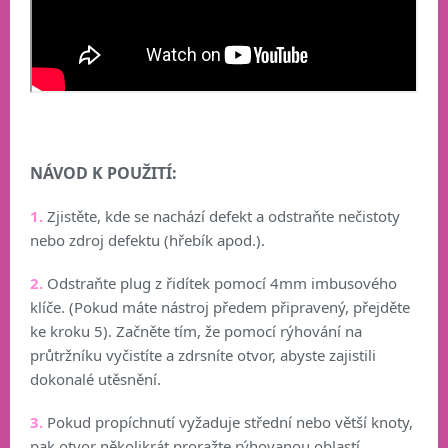
NÁVOD K POUŽITÍ:
1.
Zjistěte, kde se nachází defekt a odstraňte nečistoty
nebo zdroj defektu (hřebík apod.).
2.
Odstraňte plug z řidítek pomocí 4mm imbusového
klíče. (Pokud máte nástroj předem připravený, přejděte
ke kroku 5). Začněte tím, že pomocí rýhování na
průtržníku vyčistíte a zdrsníte otvor, abyste zajistili
dokonalé utěsnění.
3.
Pokud propíchnutí vyžaduje střední nebo větší knoty,
pak otvor několikrát proražte rýhovanou oblastí