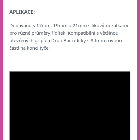
APLIKACE:
Dodáváno s 17mm, 19mm a 21mm silikovými zátkami
pro různé průměry řídítek. Kompatibilní s většinou
otevřených gripů a Drop Bar řidítky s 84mm rovnou
částí na konci tyče.