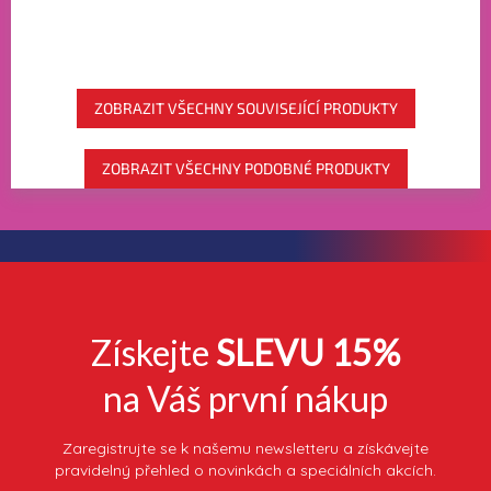
ZOBRAZIT VŠECHNY SOUVISEJÍCÍ PRODUKTY
ZOBRAZIT VŠECHNY PODOBNÉ PRODUKTY
Získejte
SLEVU 15%
na Váš první nákup
Zaregistrujte se k našemu newsletteru a získávejte
pravidelný přehled o novinkách a speciálních akcích.