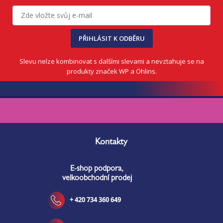
PŘIHLÁSIT K ODBĚRU
Slevu nelze kombinovat s dalšími slevami a nevztahuje se na
produkty značek WP a Öhlins.
Z
á
Kontakty
p
a
E-shop podpora,
t
velkoobchodní prodej
í
+ 420 734 360 649