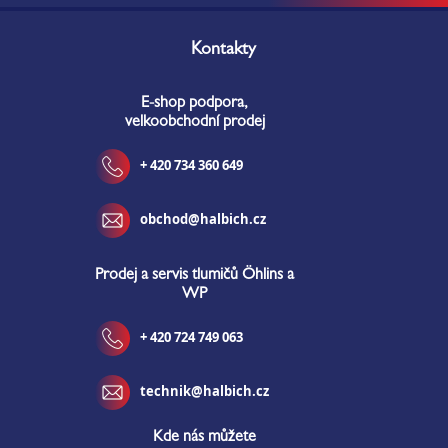
Z
á
Kontakty
p
a
E-shop podpora,
t
velkoobchodní prodej
í
+ 420 734 360 649
obchod@halbich.cz
Prodej a servis tlumičů Öhlins a
WP
+ 420 724 749 063
technik@halbich.cz
Kde nás můžete