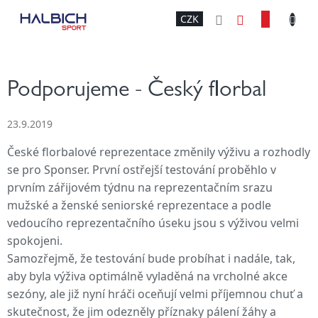
Přejít
NÁKU
CZK
na
obsah
KOŠÍK
Podporujeme - Český florbal
23.9.2019
České florbalové reprezentace změnily výživu a rozhodly
se pro Sponser. První ostřejší testování proběhlo v
prvním zářijovém týdnu na reprezentačním srazu
mužské a ženské seniorské reprezentace a podle
vedoucího reprezentačního úseku jsou s výživou velmi
spokojeni.
Samozřejmě, že testování bude probíhat i nadále, tak,
aby byla výživa optimálně vyladěná na vrcholné akce
sezóny, ale již nyní hráči oceňují velmi příjemnou chuť a
skutečnost, že jim odezněly příznaky pálení žáhy a