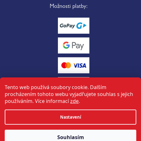
Možnosti platby:
Tento web používá soubory cookie. Dalším
procházením tohoto webu vyjadřujete souhlas s jejich
používáním. Více informací
zde
.
Vytvořil Shoptet
Nastavení
tuto stránku vytvořil a spravuje
ON-BOARD
Souhlasím
Copyright 2026
Halbich sport
. Všechna práva vyhrazena.