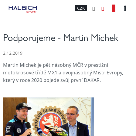
Přejít
NÁKU
CZK
na
obsah
KOŠÍK
Podporujeme - Martin Michek
2.12.2019
Martin Michek je pětinásobný MČR v prestižní
motokrosové třídě MX1 a dvojnásobný Mistr Evropy,
který v roce 2020 pojede svůj první DAKAR.