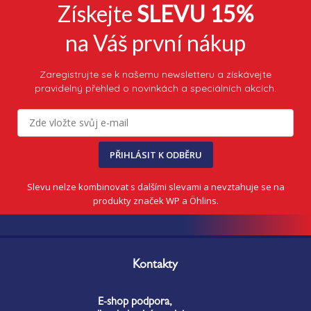
Získejte
SLEVU 15%
na Váš první nákup
Zaregistrujte se k našemu newsletteru a získávejte
pravidelný přehled o novinkách a speciálních akcích.
PŘIHLÁSIT K ODBĚRU
Slevu nelze kombinovat s dalšími slevami a nevztahuje se na
produkty značek WP a Öhlins.
Z
á
Kontakty
p
a
E-shop podpora,
t