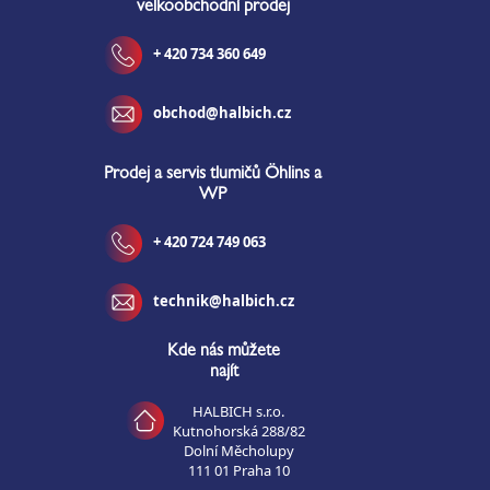
velkoobchodní prodej
í
+ 420 734 360 649
obchod@halbich.cz
Prodej a servis tlumičů Öhlins a
WP
+ 420 724 749 063
technik@halbich.cz
Kde nás můžete
najít
HALBICH s.r.o.
Kutnohorská 288/82
Dolní Měcholupy
111 01 Praha 10