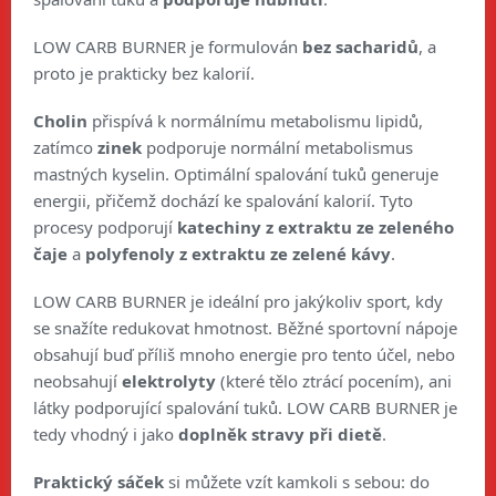
LOW CARB BURNER je formulován
bez sacharidů
, a
proto je prakticky bez kalorií.
Cholin
přispívá k normálnímu metabolismu lipidů,
zatímco
zinek
podporuje normální metabolismus
mastných kyselin. Optimální spalování tuků generuje
energii, přičemž dochází ke spalování kalorií. Tyto
procesy podporují
katechiny z extraktu ze zeleného
čaje
a
polyfenoly z extraktu ze zelené kávy
.
LOW CARB BURNER je ideální pro jakýkoliv sport, kdy
se snažíte redukovat hmotnost. Běžné sportovní nápoje
obsahují buď příliš mnoho energie pro tento účel, nebo
neobsahují
elektrolyty
(které tělo ztrácí pocením), ani
látky podporující spalování tuků. LOW CARB BURNER je
tedy vhodný i jako
doplněk stravy při dietě
.
Praktický sáček
si můžete vzít kamkoli s sebou: do