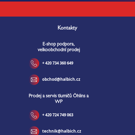
Z
á
Kontakty
p
a
E-shop podpora,
t
velkoobchodní prodej
í
+ 420 734 360 649
obchod@halbich.cz
Prodej a servis tlumičů Öhlins a
WP
+ 420 724 749 063
technik@halbich.cz