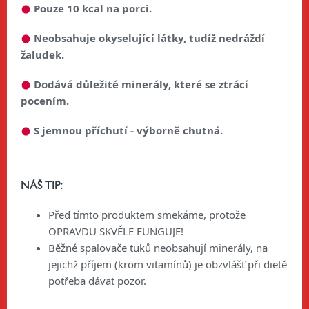
Pouze 10 kcal na porci.
Neobsahuje okyselující látky, tudíž nedráždí
žaludek.
Dodává důležité minerály, které se ztrácí
pocením.
S jemnou příchutí - výborně chutná.
NÁŠ TIP:
Před tímto produktem smekáme, protože
OPRAVDU SKVĚLE FUNGUJE!
Běžné spalovače tuků neobsahují minerály, na
jejichž příjem (krom vitamínů) je obzvlášť při dietě
potřeba dávat pozor.