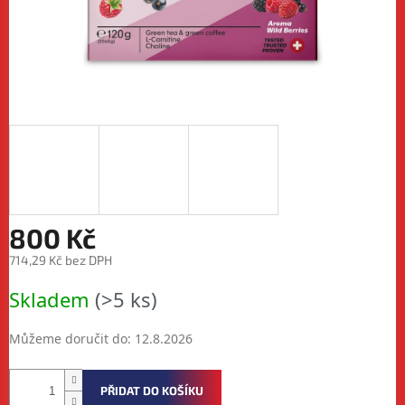
800 Kč
714,29 Kč bez DPH
Měrná
Skladem
(>5 ks)
cena:
Můžeme doručit do:
12.8.2026
PŘIDAT DO KOŠÍKU