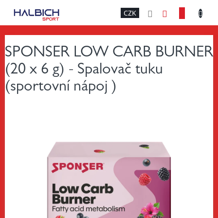
Přejít
NÁKU
CZK
na
obsah
KOŠÍK
SPONSER LOW CARB BURNER
(20 x 6 g) - Spalovač tuku
(sportovní nápoj )