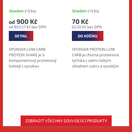
carb proteinový nápoj
Brownie 50 g - Low
Carb tyčinka
Skladem
(>5 ks)
Skladem
(>5 ks)
900 Kč
70 Kč
od
od 803,57 Kč bez DPH
62,50 Kč bez DPH
DETAIL
DO KOŠÍKU
SPONSER LOW CARB
SPONSER PROTEIN LOW
PROTEIN SHAKE je 3-
CARB je chutná proteinová
komponentový proteinový
tyčinka s velmi nízkým
koktejl s vysokou
obsahem cukru a vysokým
biologickou hodnotou.
obsahem vlákniny. Tyčinka je
Obsahuje mléčné a
ideální alternativou svačinky,
syrovátkové bílkoviny a
kterou můžete mít...
bílkoviny z vaječného bílku.
LOW...
ZOBRAZIT VŠECHNY SOUVISEJÍCÍ PRODUKTY