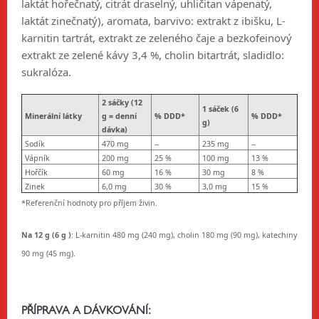
laktát hořečnatý, citrát draselný, uhličitan vápenatý,
laktát zinečnatý), aromata, barvivo: extrakt z ibišku, L-
karnitin tartrát, extrakt ze zeleného čaje a bezkofeinový
extrakt ze zelené kávy 3,4 %, cholin bitartrát, sladidlo:
sukralóza.
2 sáčky (12
1 sáček (6
Minerální látky
g = denní
% DDD*
% DDD*
g)
dávka)
Sodík
470 mg
--
235 mg
--
Vápník
200 mg
25 %
100 mg
13 %
Hořčík
60 mg
16 %
30 mg
8 %
Zinek
6,0 mg
30 %
3,0 mg
15 %
*Referenční hodnoty pro příjem živin.
Na 12 g (6 g )
: L-karnitin 480 mg (240 mg), cholin 180 mg (90 mg), katechiny
90 mg (45 mg).
PŘÍPRAVA A DÁVKOVÁNÍ: