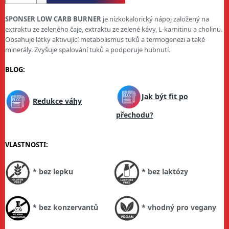
SPONSER LOW CARB BURNER
je nízkokalorický nápoj založený na
extraktu ze zeleného čaje, extraktu ze zelené kávy, L-karnitinu a cholinu.
Obsahuje látky aktivující metabolismus tuků a termogenezi a také
minerály. Zvyšuje spalování tuků a podporuje hubnutí.
BLOG:
Jak být fit po
Redukce váhy
přechodu?
VLASTNOSTI:
* bez laktózy
* bez lepku
* vhodný pro vegany
* bez konzervantů