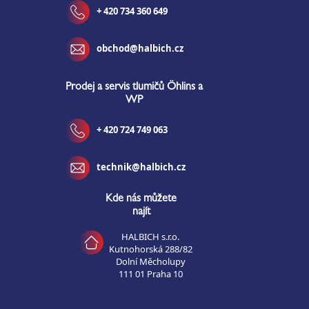
+ 420 734 360 649
obchod@halbich.cz
Prodej a servis tlumičů Öhlins a
WP
+ 420 724 749 063
technik@halbich.cz
Kde nás můžete
najít
HALBICH s.r.o.
Kutnohorská 288/82
Dolní Měcholupy
111 01 Praha 10