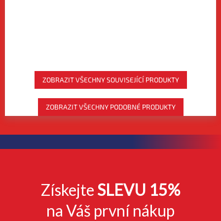
sportovce, kteří se věnují
průběhu vytrvalostních
sportům s vysokou...
sportovních aktivit. ...
ZOBRAZIT VŠECHNY SOUVISEJÍCÍ PRODUKTY
ZOBRAZIT VŠECHNY PODOBNÉ PRODUKTY
Získejte
SLEVU 15%
na Váš první nákup