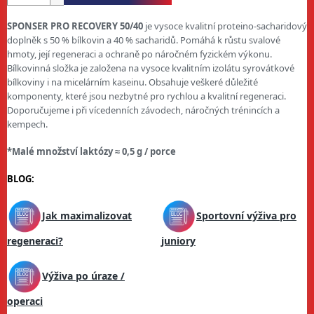
SPONSER PRO RECOVERY 50/40
je vysoce kvalitní proteino-sacharidový
doplněk s 50 % bílkovin a 40 % sacharidů. Pomáhá k růstu svalové
hmoty, její regeneraci a ochraně po náročném fyzickém výkonu.
Bílkovinná složka je založena na vysoce kvalitním izolátu syrovátkové
bílkoviny i na micelárním kaseinu. Obsahuje veškeré důležité
komponenty, které jsou nezbytné pro rychlou a kvalitní regeneraci.
Doporučujeme i při vícedenních závodech, náročných trénincích a
kempech.
*Malé množství laktózy ≈ 0,5 g / porce
BLOG:
Jak maximalizovat
Sportovní výživa pro
regeneraci?
juniory
Výživa po úraze /
operaci