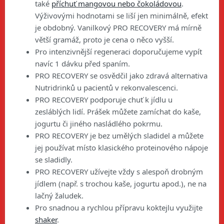
také
příchuť mangovou nebo čokoládovou
.
Výživovými hodnotami se liší jen minimálně, efekt
je obdobný. Vanilkový PRO RECOVERY má mírně
větší gramáž, proto je cena o něco vyšší.
Pro intenzivnější regeneraci doporučujeme vypít
navíc 1 dávku před spaním.
PRO RECOVERY se osvědčil jako zdravá alternativa
Nutridrinků u pacientů v rekonvalescenci.
PRO RECOVERY podporuje chuť k jídlu u
zesláblých lidí. Prášek můžete zamíchat do kaše,
jogurtu či jiného nasládlého pokrmu.
PRO RECOVERY je bez umělých sladidel a můžete
jej používat místo klasického proteinového nápoje
se sladidly.
PRO RECOVERY užívejte vždy s alespoň drobným
jídlem (např. s trochou kaše, jogurtu apod.), ne na
lačný žaludek.
Pro snadnou a rychlou přípravu koktejlu využijte
shaker
.