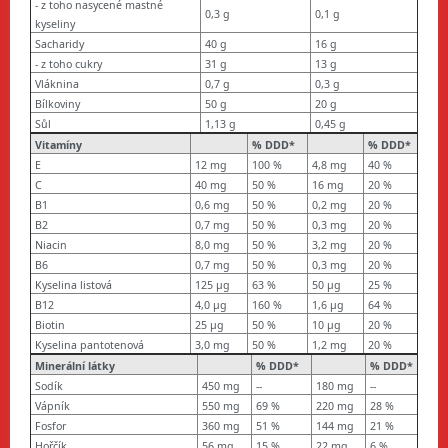
- z toho nasycené mastné
0,3 g
0,1 g
kyseliny
Sacharidy
40 g
16 g
- z toho cukry
31 g
13 g
Vláknina
0,7 g
0,3 g
Bílkoviny
50 g
20 g
Sůl
1,13 g
0,45 g
Vitamíny
% DDD*
% DDD*
E
12 mg
100 %
4,8 mg
40 %
C
40 mg
50 %
16 mg
20 %
B1
0,6 mg
50 %
0,2 mg
20 %
B2
0,7 mg
50 %
0,3 mg
20 %
Niacin
8,0 mg
50 %
3,2 mg
20 %
B6
0,7 mg
50 %
0,3 mg
20 %
Kyselina listová
125 µg
63 %
50 µg
25 %
B12
4,0 µg
160 %
1,6 µg
64 %
Biotin
25 µg
50 %
10 µg
20 %
Kyselina pantotenová
3,0 mg
50 %
1,2 mg
20 %
Minerální látky
% DDD*
% DDD*
Sodík
450 mg
--
180 mg
--
Vápník
550 mg
69 %
220 mg
28 %
Fosfor
360 mg
51 %
144 mg
21 %
Hořčík
56 mg
15 %
22 mg
6 %