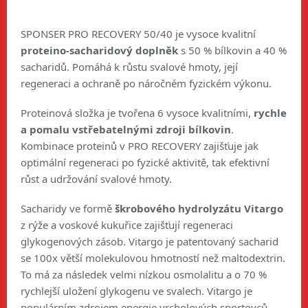
SPONSER PRO RECOVERY 50/40 je vysoce kvalitní
proteino-sacharidový doplněk
s 50 % bílkovin a 40 %
sacharidů. Pomáhá k růstu svalové hmoty, její
regeneraci a ochraně po náročném fyzickém výkonu.
Proteinová složka je tvořena 6 vysoce kvalitními,
rychle
a pomalu vstřebatelnými zdroji bílkovin
.
Kombinace proteinů v PRO RECOVERY zajišťuje jak
optimální regeneraci po fyzické aktivitě, tak efektivní
růst a udržování svalové hmoty.
Sacharidy ve formě
škrobového hydrolyzátu Vitargo
z rýže a voskové kukuřice
zajišťují regeneraci
glykogenových zásob. Vitargo je patentovaný sacharid
se 100x větší molekulovou hmotností než maltodextrin.
To má za následek velmi nízkou osmolalitu a o 70 %
rychlejší uložení glykogenu ve svalech. Vitargo je
populárním zdrojem energie vrcholových sportovců.