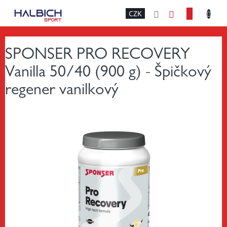
Přejít
NÁKU
CZK
na
obsah
KOŠÍK
SPONSER PRO RECOVERY
Vanilla 50/40 (900 g) - Špičkový
regener vanilkový