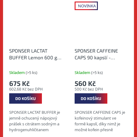
NOVINKA
SPONSER LACTAT
SPONSER CAFFEINE
BUFFER Lemon 600 g -
CAPS 90 kapslí -
Vyrovnání působení
Kofeinový stimulant v
laktátu
kapslích
Skladem
(>5 ks)
Skladem
(>5 ks)
675 Kč
560 Kč
602,68 Kč bez DPH
500 Kč bez DPH
DO KOŠÍKU
DO KOŠÍKU
SPONSER LACTAT BUFFER je
SPONSER CAFFEINE CAPS je
jemně ochucený nápojový
kofeinový stimulant ve
prášek s citrátem sodným a
formě kapslí, díky nimž je
hydrogenuhličitanem
možné kofein přesně
sodným pro ambiciózní
dávkovat podle potřeby v