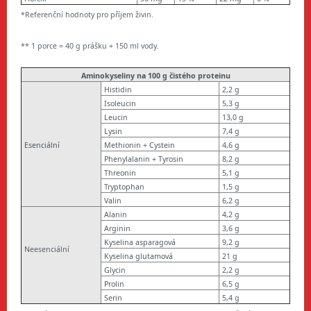
*Referenční hodnoty pro příjem živin.
** 1 porce = 40 g prášku + 150 ml vody.
Aminokyseliny na 100 g čistého proteinu
Histidin
2,2 g
Isoleucin
5,3 g
Leucin
13,0 g
Lysin
7,4 g
Esenciální
Methionin + Cystein
4,6 g
Phenylalanin + Tyrosin
8,2 g
Threonin
5,1 g
Tryptophan
1,5 g
Valin
6,2 g
Alanin
4,2 g
Arginin
3,6 g
Kyselina asparagová
9,2 g
Neesenciální
Kyselina glutamová
21 g
Glycin
2,2 g
Prolin
6,5 g
Serin
5,4 g