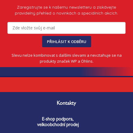
Zaregistrujte se k našemu newsletteru a získávejte
pravidelný přehled o novinkách a speciálních akcích.
PŘIHLÁSIT K ODBĚRU
Slevu nelze kombinovat s dalšími slevami a nevztahuje se na
produkty značek WP a Öhlins.
Z
á
Kontakty
p
a
E-shop podpora,
t
velkoobchodní prodej
í