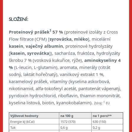
SLOŽENÍ:
1
Proteinový prášek
57 %
(proteinové izoláty z Cross
Flow filtrace (CFM) [
syrovátka, mléko
], micelární
kasein
,
vaječný
albumin
, proteinové hydrolyzáty
[
kasein, syrovátka
]), sacharóza, fruktóza, hydrolyzáty
škrobu 7 % (vosková kukuřice, rýže),
aminokyseliny 4
%
(L-leucin, L-glutamin), aromata, minerály (citrát
sodný, laktát hořečnatý), vanilkový extrakt 1 %,
karamelový prášek, vitamíny (kyselina askorbová,
nikotinamid, alfa-tokoferyl acetát, pantotenát vápenatý,
pyridoxin hydrochlorid, riboflavin, thiamin mononitrát,
kyselina listová, biotin, kyanokobalamin).
1
Zdroj:
EU
Výživové hodnoty
na 100 g
na 1 porci**
Energie kJ (kCal)
1572 (370)
630 (150)
Tuk
0,6 g
0,2 g