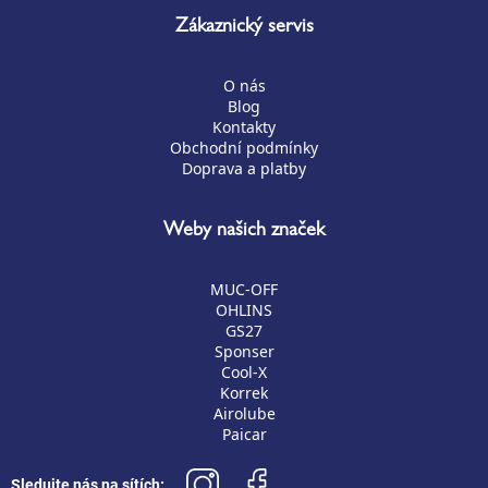
Zákaznický servis
O nás
Blog
Kontakty
Obchodní podmínky
Doprava a platby
Weby našich značek
MUC-OFF
OHLINS
GS27
Sponser
Cool-X
Korrek
Airolube
Paicar
Sledujte nás na sítích: