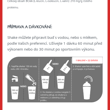
Celkový obsah BCAA (L-leucin, L-isoleucin, L-valin): 210 mg/g čistého
proteinu.
PŘÍPRAVA A DÁVKOVÁNÍ:
Shake můžete připravit buď s vodou, nebo s mlékem,
podle Vašich preferencí. Užívejte 1 dávku 60 minut před
výkonem nebo do 30 minut po sportovním výkonu.