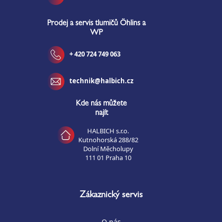
Prodej a servis tlumičů Öhlins a
WP
+ 420 724 749 063
technik@halbich.cz
Kde nás můžete
najít
HALBICH s.r.o.
Kutnohorská 288/82
Dolní Měcholupy
111 01 Praha 10
Zákaznický servis
O nás