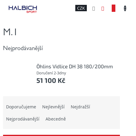
Přejít
NÁKU
CZK
na
obsah
KOŠÍK
M.1
Nejprodávanější
Öhlins Vidlice DH 38 180/200mm
Doručení 2-3dny
51 100 Kč
Ř
a
Doporučujeme
Nejlevnější
Nejdražší
z
Nejprodávanější
Abecedně
e
n
í