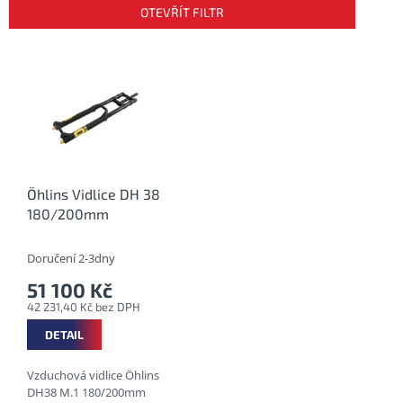
p
OTEVŘÍT FILTR
r
o
V
d
ý
u
p
k
i
t
s
ů
p
r
o
Öhlins Vidlice DH 38
d
180/200mm
u
k
Doručení 2-3dny
t
51 100 Kč
ů
42 231,40 Kč bez DPH
DETAIL
Vzduchová vidlice Öhlins
DH38 M.1 180/200mm