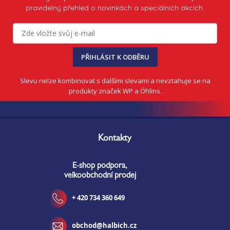
ý
pravidelný přehled o novinkách a speciálních akcích.
p
i
s
u
PŘIHLÁSIT K ODBĚRU
Slevu nelze kombinovat s dalšími slevami a nevztahuje se na
produkty značek WP a Öhlins.
Z
á
Kontakty
p
a
E-shop podpora,
t
velkoobchodní prodej
í
+ 420 734 360 649
obchod@halbich.cz