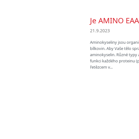
Je AMINO EAA
21.9.2023
Aminokyseliny jsou organic
bílkovin. Aby Vaše tělo s
aminokyselin. Různé typy a
funkci každého proteinu (p
řetězcem v...