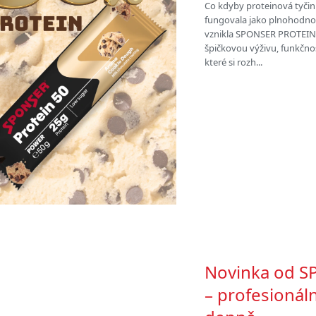
Co kdyby proteinová tyčin
fungovala jako plnohodnot
vznikla SPONSER PROTEIN 
špičkovou výživu, funkčnos
které si rozh...
Novinka od S
– profesionál