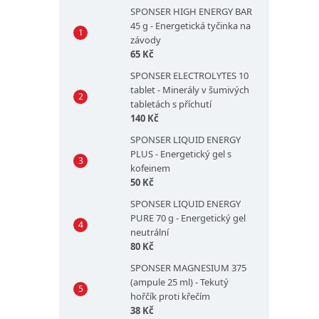
SPONSER HIGH ENERGY BAR
45 g - Energetická tyčinka na
závody
65 Kč
SPONSER ELECTROLYTES 10
tablet - Minerály v šumivých
tabletách s příchutí
140 Kč
SPONSER LIQUID ENERGY
PLUS - Energetický gel s
kofeinem
50 Kč
SPONSER LIQUID ENERGY
PURE 70 g - Energetický gel
neutrální
80 Kč
SPONSER MAGNESIUM 375
(ampule 25 ml) - Tekutý
hořčík proti křečím
38 Kč