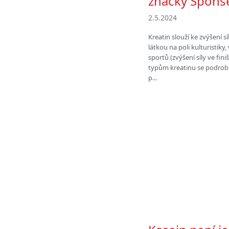
značky Spons
2.5.2024
Kreatin slouží ke zvýšení s
látkou na poli kulturistiky,
sportů (zvýšení síly ve fi
typům kreatinu se podrobn
p...