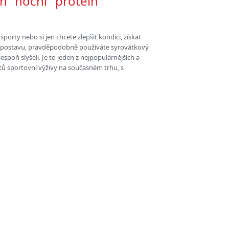
en "noční" protein
sporty nebo si jen chcete zlepšit kondici, získat
u postavu, pravděpodobně používáte syrovátkový
espoň slyšeli. Je to jeden z nejpopulárnějších a
ů sportovní výživy na současném trhu, s