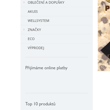
č
OBLEČENÍ A DOPLŇKY
l
l
AKUIS
á
n
WELLSYSTEM
k
ů
ZNAČKY
ECO
VÝPRODEJ
Přijímáme online platby
Top 10 produktů