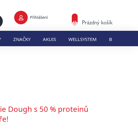
Přihlášení
Nákupní
Prázdný košík
košík
Y
ZNAČKY
AKUIS
WELLSYSTEM
BLOG
E
ie Dough s 50 % proteinů
ře!