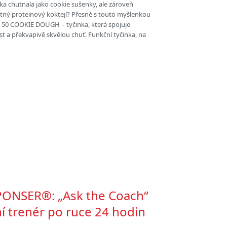
ka chutnala jako cookie sušenky, ale zároveň
ný proteinový koktejl? Přesně s touto myšlenkou
50 COOKIE DOUGH – tyčinka, která spojuje
t a překvapivě skvělou chuť. Funkční tyčinka, na
PONSER®: „Ask the Coach“
ní trenér po ruce 24 hodin