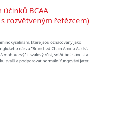
h účinků BCAA
 s rozvětveným řetězcem)
minokyselinám, které jsou označovány jako
 anglického názvu "Branched-Chain Amino Acids".
AA mohou zvýšit svalový růst, snížit bolestivost a
tku svalů a podporovat normální fungování jater.