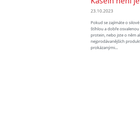
Kasein není j
23.10.2023
Pokud se zajímáte o silové 
štíhlou a dobře osvaleno
protein, nebo jste o něm al
nejprodávanějších produkt
prokázanými...