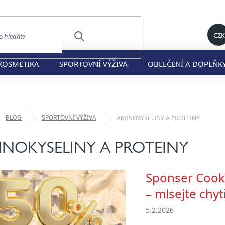
CZK
HLEDAT
KOSMETIKA
SPORTOVNÍ VÝŽIVA
OBLEČENÍ A DOPLŇK
ů
BLOG
SPORTOVNÍ VÝŽIVA
AMINOKYSELINY A PROTEINY
INOKYSELINY A PROTEINY
Sponser Cook
– mlsejte chyt
5.2.2026