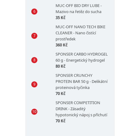
MUC-OFF BIO DRY LUBE -
Mazivo na řetěz do sucha
35 Kč
MUC-OFF NANO TECH BIKE
CLEANER - Nano čistící
prostředek
360 Kč
SPONSER CARBO HYDROGEL
60 g - Energetický hydrogel
80 Kč
SPONSER CRUNCHY
PROTEIN BAR 50 g - Delikátní
proteinová tyčinka
70 Kč
SPONSER COMPETITION
DRINK - Zásaditý
hypotonický nápoj s příchutí
70 Kč