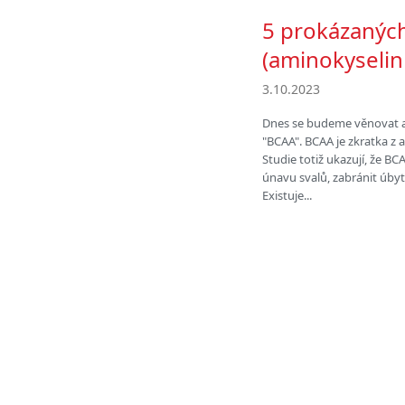
5 prokázanýc
(aminokyselin
3.10.2023
Dnes se budeme věnovat a
"BCAA". BCAA je zkratka z
Studie totiž ukazují, že BC
únavu svalů, zabránit úby
Existuje...