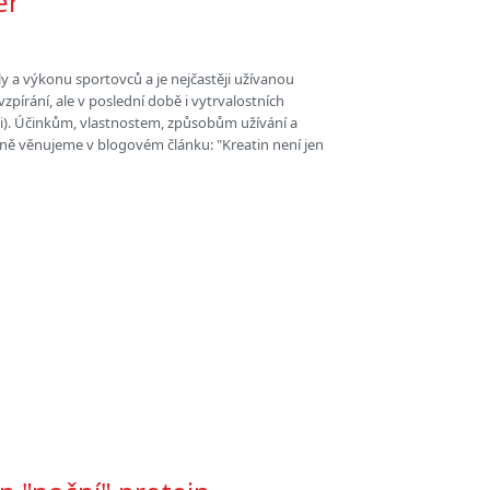
er
íly a výkonu sportovců a je nejčastěji užívanou
 vzpírání, ale v poslední době i vytrvalostních
niši). Účinkům, vlastnostem, způsobům užívání a
ě věnujeme v blogovém článku: "Kreatin není jen