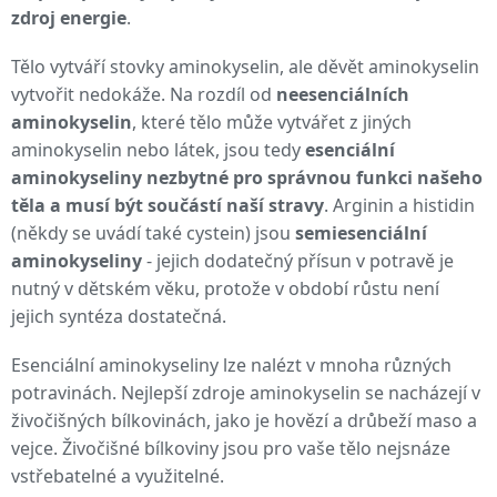
zdroj energie
.
Tělo vytváří stovky aminokyselin, ale děvět aminokyselin
vytvořit nedokáže.
Na rozdíl od
neesenciálních
aminokyselin
, které tělo může vytvářet z jiných
aminokyselin nebo látek, jsou tedy
esenciální
aminokyseliny nezbytné pro správnou funkci našeho
těla a musí být součástí naší stravy
. Arginin a histidin
(někdy se uvádí také cystein) jsou
s
emiesenciální
aminokyseliny
- jejich dodatečný přísun v potravě je
nutný v dětském věku,
protože v období růstu není
jejich syntéza dostatečná.
Esenciální aminokyseliny lze nalézt v mnoha různých
potravinách. Nejlepší zdroje aminokyselin se nacházejí v
živočišných bílkovinách, jako je hovězí a drůbeží maso a
vejce. Živočišné bílkoviny jsou pro vaše tělo nejsnáze
vstřebatelné a využitelné.