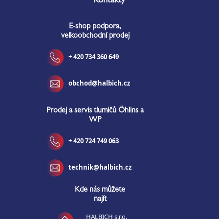
Kontakty
p
a
E-shop podpora,
t
velkoobchodní prodej
í
+ 420 734 360 649
obchod@halbich.cz
Prodej a servis tlumičů Öhlins a
WP
+ 420 724 749 063
technik@halbich.cz
Kde nás můžete
najít
HALBICH s.r.o.