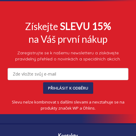
Získejte
SLEVU 15%
na Váš první nákup
Zaregistrujte se k našemu newsletteru a získávejte
pravidelný přehled o novinkách a speciálních akcích.
PŘIHLÁSIT K ODBĚRU
Slevu nelze kombinovat s dalšími slevami a nevztahuje se na
produkty značek WP a Öhlins.
Z
á