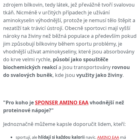
zdrojem bílkovin, tedy látek, jež převážně tvoří svalovou
tkáň. Nicméně v určitých případech je užívání
aminokyselin výhodnější, protože je nemusí tělo štěpit a
nezatíží tak trávicí ústrojí. Obecně sportovci mají vyšší
nároky na živiny než běžná populace a především pokud
jim způsobují bílkoviny během sportu problémy, je
vhodnější užívat aminokyseliny, které jsou absorbovány
do krve velmi rychle,
působí jako spouštěče
biochemických reakcí
a jsou transportovány
rovnou
do svalových buněk
, kde jsou
využity jako živiny
.
"Pro koho je
SPONSER AMINO EAA
vhodnější než
proteinové nápoje?"
Jednoznačně můžeme kapsle doporučit lidem, kteří:
sportují, ale
hlídají si každou kalorii
navíc.
AMINO EAA
má