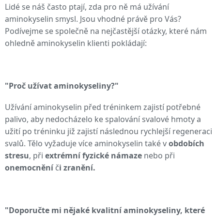
Lidé se náš často ptají, zda pro ně má užívání
aminokyselin smysl. Jsou vhodné právě pro Vás?
Podívejme se společně na nejčastější otázky, které nám
ohledně aminokyselin klienti pokládají:
"Proč užívat aminokyseliny?"
Užívání aminokyselin před tréninkem zajistí potřebné
palivo, aby nedocházelo ke spalování svalové hmoty a
užití po tréninku již zajistí následnou rychlejší regeneraci
svalů. Tělo vyžaduje více aminokyselin také
v
obdobích
stresu
, při
extrémní fyzické námaze
nebo při
onemocnění
č
i zranění.
"Doporučte mi nějaké kvalitní aminokyseliny, které