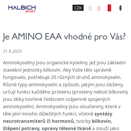
Přejít
NÁKU
CZK
na
obsah
KOŠÍK
Je AMINO EAA vhodné pro Vás?
21.9.2023
Aminokyseliny jsou organické kyseliny,
jež jsou základní
stavební jednotky bílkovin.
Aby Vaše tělo správně
fungovalo, potřebuje 20 různých druhů aminokyselin.
Různé typy aminokyselin a způsob, jakým jsou složeny,
určují funkci každého proteinu
(p
roteiny neboli bílkoviny
jsou látky tvořené řetězcem vzájemně spojených
aminokyselin)
.
Aminokyseliny jsou sloučeniny, které v
těle plní mnoho důležitých funkcí, včetně
syntézy
neurotransmiterů či hormonů
, tvorby
bílkovin,
štěpení potravy, opravy tělesné tkáně
a slouží jako