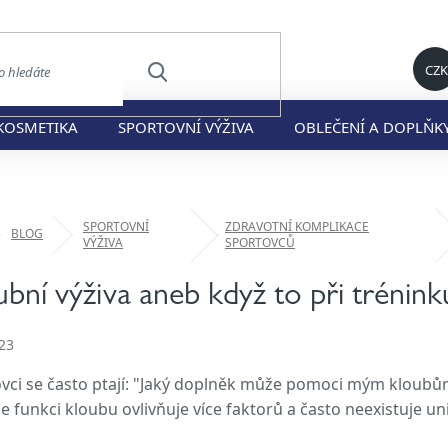
CZK
HLEDAT
KOSMETIKA
SPORTOVNÍ VÝŽIVA
OBLEČENÍ A DOPLŇK
SPORTOVNÍ
ZDRAVOTNÍ KOMPLIKACE
ů
BLOG
VÝŽIVA
SPORTOVCŮ
ubní výživa aneb když to při trénink
23
vci se často ptají: "Jaký doplněk může pomoci mým kloubům?"
e funkci kloubu ovlivňuje více faktorů a často neexistuje un