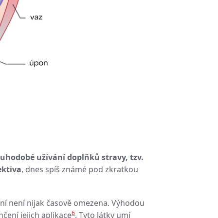
ouhodobé užívání doplňků stravy, tzv.
ktiva
, dnes spíš známé pod zkratkou
ání není nijak časově omezena. Výhodou
6
čení jejich aplikace
. Tyto
látky umí