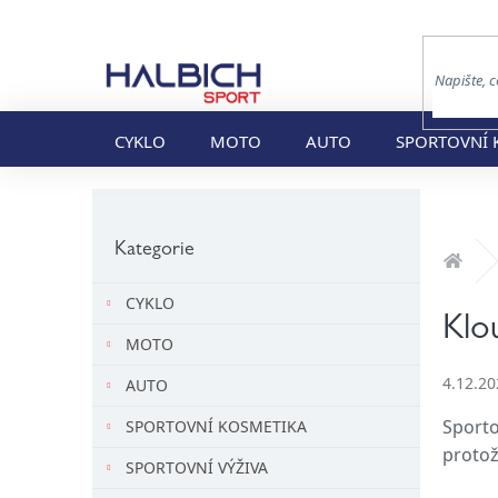
Přejít
na
obsah
CYKLO
MOTO
AUTO
SPORTOVNÍ 
P
o
Přeskočit
s
kategorie
Kategorie
Dom
t
r
CYKLO
a
Klo
MOTO
n
n
4.12.20
AUTO
í
p
Sporto
SPORTOVNÍ KOSMETIKA
a
protož
SPORTOVNÍ VÝŽIVA
n
e