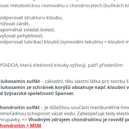
vat metabolickou rovnováhu v chondrocytech (buňkách kl
odporovat strukturu kloubu,
nižovat zánět,
apomáhat zvládat bolest,
vyšovat pohyblivost,
odporovat lubrikaci kloubů (synoviální tekutinu = kloubní m
YSADOA, která efektivně klouby vyživují, patří především:
lukosamin sulfát
– základní, tělu vlastní látka pro tvorbu
lukosamin ze schránek korýšů obsahuje např. kloubní 
d švýcarské společnosti Sponser.
hondroitin sulfát
– je důležitou součástí mezibuněčné hm
imořádnou schopnost vázat vodu. Zabezpečuje tedy elasti
hrupavky.
=>
Vhodným zdrojem chondroitinu je rovněž p
hondroitin + MSM
.