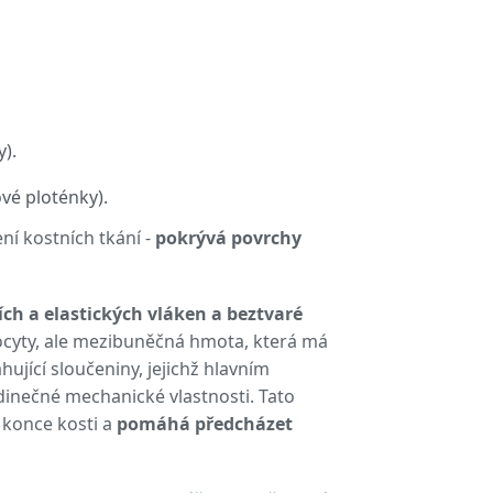
).
vé ploténky).
ní kostních tkání -
pokrývá povrchy
ch a elastických vláken a beztvaré
ocyty, ale mezibuněčná hmota, která má
ující sloučeniny, jejichž hlavním
dinečné mechanické vlastnosti. Tato
z konce kosti a
pomáhá předcházet