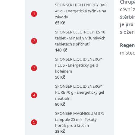
Chrupa
SPONSER HIGH ENERGY BAR
cévní 
45 g - Energetická tyčinka na
štěrbi
závody
65 Kč
je pr
složen
SPONSER ELECTROLYTES 10
tablet - Minerály v šumivých
tabletách s příchutí
Regen
140 Kč
místec
SPONSER LIQUID ENERGY
PLUS - Energetický gel s
kofeinem
50 Kč
SPONSER LIQUID ENERGY
PURE 70 g - Energetický gel
neutrální
80 Kč
SPONSER MAGNESIUM 375
(ampule 25 ml) - Tekutý
hořčík proti křečím
38 Kč