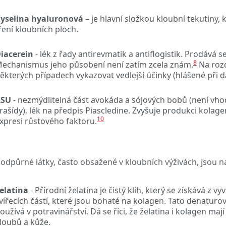
yselina hyaluronová
– je hlavní složkou kloubní tekutiny,
ření kloubních ploch.
iacerein
-
lék z řady antirevmatik a antiflogistik. Prodává 
8
echanismus jeho působení není zatím zcela znám.
Na rozd
ěkterých případech vykazovat vedlejší účinky (hlášené při
ASU
- nezmýdlitelná část avokáda a sójových bobů (není vho
rašídy), lék na předpis Piascledine. Zvyšuje produkci kolag
10
xpresi růstového faktoru.
podpůrné látky, často obsažené v kloubních výživách, jsou na
elatina
-
Přírodní želatina je čistý klih, který se získává z vy
vířecích částí, které jsou bohaté na kolagen. Tato
denaturov
oužívá v potravinářství.
Dá se říci, že želatina i kolagen mají
loubů a kůže.