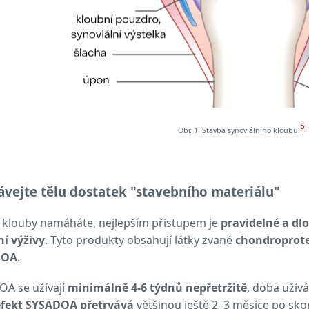
5
Obr. 1: Stavba synoviálního kloubu.
vejte tělu dostatek "stavebního materiálu"
klouby namáháte, nejlepším přístupem je
pravidelné a dl
í výživy
. Tyto produkty obsahují látky zvané
chondroprote
DOA
.
A se užívají
minimálně 4-6 týdnů nepřetržitě
, doba užív
efekt SYSADOA přetrvává
většinou ještě 2–3 měsíce po skon