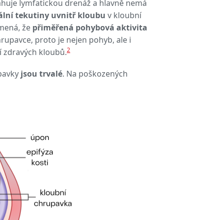
ahuje lymfatickou drenáž a hlavně nemá
ální tekutiny uvnitř kloubu
v kloubní
amená, že
přiměřená pohybová aktivita
hrupavce, proto je nejen pohyb, ale i
2
í zdravých kloubů.
pavky
jsou trvalé
. Na poškozených