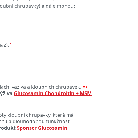
oubní chrupavky) a dále mohou
:
7
az).
 šlach, vaziva a kloubních chrupavek.
=>
výživa
Glucosamin Chondroitin + MSM
oty kloubní chrupavky, která má
citu a dlouhodobou funkčnost
rodukt
Sponser Glucosamin