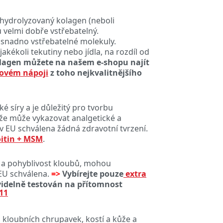
 hydrolyzovaný kolagen (neboli
 velmi dobře vstřebatelný.
 snadno vstřebatelné molekuly.
kékoli tekutiny nebo jídla, na rozdíl od
lagen můžete na našem e-shopu najít
novém nápoji
z toho nejkvalitnějšího
 síry a je důležitý pro tvorbu
 že může vykazovat analgetické a
 EU schválena žádná zdravotní tvrzení.
itin + MSM
.
í a pohyblivost kloubů, mohou
 EU schválena.
=>
Vybírejte pouze
extra
videlně testován na přítomnost
11
 kloubních chrupavek, kostí a kůže a