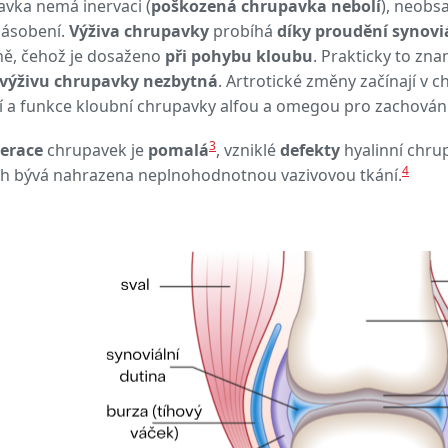
vka nemá inervaci (
poškozená chrupavka nebolí
), neobs
zásobení.
Výživa chrupavky
probíhá
díky proudění synovi
ně, čehož je dosaženo
při pohybu kloubu
. Prakticky to zn
o výživu chrupavky nezbytná
. Artrotické změny začínají v c
í a funkce kloubní chrupavky alfou a omegou pro zachován
3
erace
chrupavek je
pomalá
, vzniklé
defekty
hyalinní chru
4
h bývá nahrazena neplnohodnotnou vazivovou tkání.