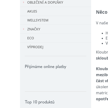
OBLEČENÍ A DOPLŇKY
l
Něco 
AKUIS
WELLSYSTEM
V naše
ZNAČKY
H
E
ECO
V
VÝPRODEJ
Kloubn
sklou
Přijímáme online platby
Kloub
mezib
část v
úkolem
matric
opotř
Top 10 produktů