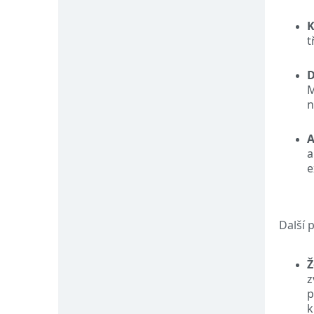
K
t
D
M
n
a
e
Další 
Ž
z
p
k