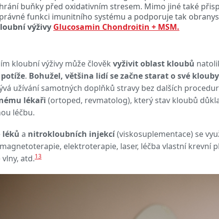
hrání buňky před oxidativním stresem. Mimo jiné také při
právné funkci imunitního systému a podporuje tak obrany
loubní výživy
Glucosamin Chondroitin + MSM.
ím kloubní výživy může člověk
vyživit oblast kloubů
natoli
 potíže
.
Bohužel, většina lidí se začne starat o své klouby 
ývá užívání samotných doplňků stravy bez dalších procedur k
nému lékaři
(ortoped, revmatolog), který stav kloubů důkla
ou léčbu.
ě
léků
a
nitrokloubních injekcí
(viskosuplementace) se využí
i magnetoterapie, elektroterapie, laser, léčba vlastní krev
13
vlny, atd.