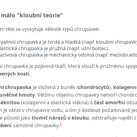
málo "kloubní teorie"
m těle se vyskytuje několik typů chrupavek:
yalinní chrupavka je tvrdá a hladká (např. kloubní chrupavky
lastická chrupavka je pružná (např. ušní boltec).
azivová chrupavka je mechanicky odolná (např. meziobratlo
í chrupavka je pojivová tkáň, která slouží k pružnému spoje
bených kostí
.
ní chrupavka
je složená z buněk (
chondrocytů
),
kolagenní
uněčné hmoty
. Většinu objemu chrupavky netvoří chondr
láknitou
(kolagenní a elastická vlákna) a
část amorfní
obsah
 je vázat v chrupavce vodu, a tím jí dodávat požadované je
e působí jako
tlumič nárazů v kloubu
, odstraňuje napětí 
1
ebení
samotné chrupavky.