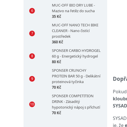
MUC-OFF BIO DRY LUBE -
Mazivo na řetěz do sucha
35 Kč
MUC-OFF NANO TECH BIKE
CLEANER - Nano čistící
prostředek
360 Kč
SPONSER CARBO HYDROGEL
60 g - Energetický hydrogel
80 Kč
SPONSER CRUNCHY
PROTEIN BAR 50 g - Delikátní
Dopřá
proteinová tyčinka
70 Kč
Pokud 
SPONSER COMPETITION
kloubn
DRINK - Zásaditý
SYSA
hypotonický nápoj s příchutí
70 Kč
SYSADO
je, že