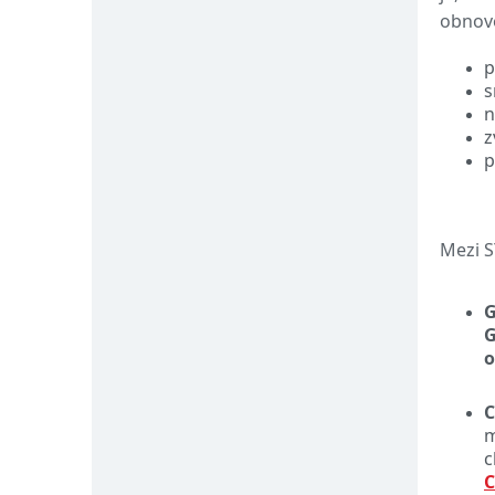
obnovo
p
s
n
z
p
Mezi S
G
G
o
C
m
c
C