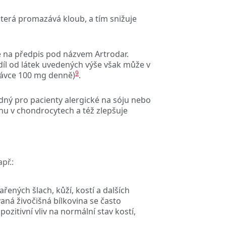
 která promazává kloub, a tím snižuje
se na předpis pod názvem Artrodar.
íl od látek uvedených výše však může v
9
 dávce 100 mg denně)
.
dný pro pacienty alergické na sóju nebo
enu v chondrocytech a též zlepšuje
př.:
vařených šlach, kůží, kostí a dalších
aná živočišná bílkovina
se často
 pozitivní vliv na normální stav kostí,