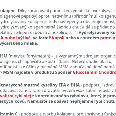
olagen
- Díky zpracování pomocí enzymatické hydrolýzy je
olagenové peptidy
) oproti nativnímu (přírodnímu) kolagenu
ydrolyzovaný
kolagen je tedy naštěpený a obsahuje menší,
ydrolyzovaný kolagen nemá žádnou chuť a dá se přidat do ja
elatiny se lépe rozpouští a neželíruje.
=>
Hydrolyzovaný ko
v
kloubní výživě
, ve formě
kapslí
nebo v chutném
protei
výcarského mléka
.
MSM
(metylsulfonylmetan) – je významným zdrojem organické
olagenu, chrupavčité a kostní tkáně. Něteré studie ukazují,
ntiflogistické účinky, nicméně MSM v současné době nemá v
>
MSM najdete v produktu Sponser
Glucosamin Chondro
enasycené mastné kyseliny EPA a DHA
- podporují zdrav
otlačovat zánět. Tato zdravotní tvrzení však zatím nebyla v
valitní rybí olej
z kontrolovaného rybolovu, který je pra
ěžkých kovů. Nemusíte se obávat nepříjemné rybí chuti.
itamín C
- podporuje tvorbu kolagenu pro správnou funkci