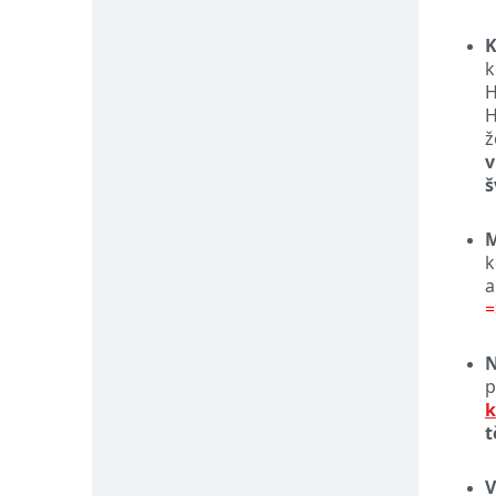
K
k
H
H
ž
š
k
a
=
N
p
k
t
V