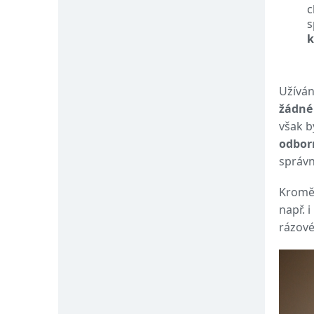
c
s
k
Užíván
žádné
však b
odbor
správn
Krom
např. 
rázové 