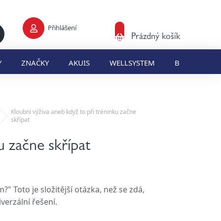
Přihlášení
Nákupní
Prázdný košík
košík
Y
ZNAČKY
AKUIS
WELLSYSTEM
BLOG
E
Kloubní výživa aneb když to při tréninku začne
skřípat
u začne skřípat
 Toto je složitější otázka, než se zdá,
iverzální řešení.