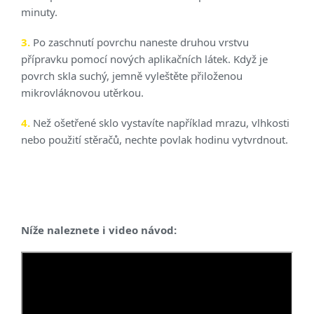
minuty.
3.
Po zaschnutí povrchu naneste druhou vrstvu
přípravku pomocí nových aplikačních látek. Když je
povrch skla suchý, jemně vyleštěte přiloženou
mikrovláknovou utěrkou.
4.
Než ošetřené sklo vystavíte například mrazu, vlhkosti
nebo použití stěračů, nechte povlak hodinu vytvrdnout.
Níže naleznete i video návod: