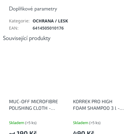
Doplňkové parametry
Kategorie
:
OCHRANA / LESK
EAN
:
6414505010176
Související produkty
MUC-OFF MICROFIBRE
KORREK PRO HIGH
POLISHING CLOTH -
FOAM SHAMPOO 3 l -
Utěrka z mikrovlákna
Vysoce pěnivý
autošampon
Skladem
(>5 ks)
Skladem
(>5 ks)
190 Kč
490 Kč
od