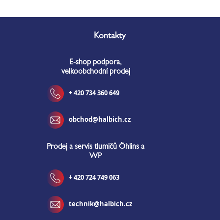
Z
á
Kontakty
p
a
E-shop podpora,
t
velkoobchodní prodej
í
+ 420 734 360 649
obchod@halbich.cz
Prodej a servis tlumičů Öhlins a
WP
+ 420 724 749 063
technik@halbich.cz