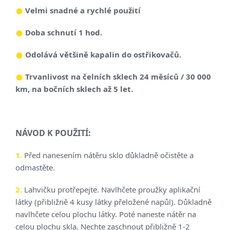
Velmi snadné a rychlé použití
Doba schnutí 1 hod.
Odolává většině kapalin do ostřikovačů.
Trvanlivost na čelních sklech 24 měsíců / 30 000
km, na bočních sklech až 5 let.
NÁVOD K POUŽITÍ:
1.
Před nanesením nátěru sklo důkladně očistěte a
odmastěte.
2.
Lahvičku protřepejte. Navlhčete proužky aplikační
látky (přibližně 4 kusy látky přeložené napůl). Důkladně
navlhčete celou plochu látky. Poté naneste nátěr na
celou plochu skla. Nechte zaschnout přibližně 1-2