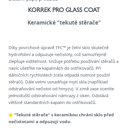
KORREK PRO GLASS COAT
Keramické "tekuté stěrače"
Díky povrchové úpravě TFC™ je čelní sklo skutečně
hydrofobní a odpuzuje nečistoty, což samozřejmě
zlepšuje viditelnost. Snižuje potřebu používání stěračů a
navíc ušetříte na kapalinách do ostřikovačů. Při
dálničních rychlostech zcela odpadá nutnost použití
stěračů. Dále velmi usnadňuje mytí skla (například
odstraňování nečistot od hmyzu). V zimě zase oceníte
jednodušší odstraňování námrazy z oken. Odolává
většině standardních kapalin do ostřikovačů.
"Tekuté stěrače" s keramikou chrání sklo před
nečistotami a odpuzují vodu.