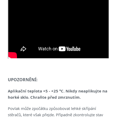
UPOZORNĚNÍ:
Aplikační teplota +5 - +25 °C. Nikdy neaplikujte na
horké sklo. Chraňte před zmrznutím.
Povlak může zpočátku způsobovat lehké skřípání
stěračů, které však přejde. Případně zkontrolujte stav