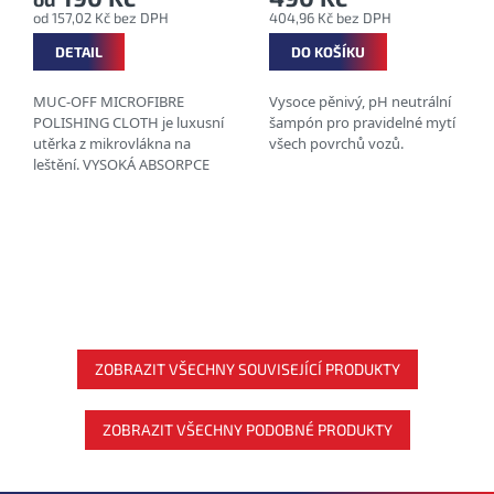
od 157,02 Kč bez DPH
404,96 Kč bez DPH
DETAIL
DO KOŠÍKU
MUC-OFF MICROFIBRE
Vysoce pěnivý, pH neutrální
POLISHING CLOTH je luxusní
šampón pro pravidelné mytí
utěrka z mikrovlákna na
všech povrchů vozů.
leštění. VYSOKÁ ABSORPCE
LZE PRÁT V PRAČCE
BEZPEČNÝ PRO VŠECHNY
MATERIÁLY TECHNOLOGIE...
ZOBRAZIT VŠECHNY SOUVISEJÍCÍ PRODUKTY
ZOBRAZIT VŠECHNY PODOBNÉ PRODUKTY