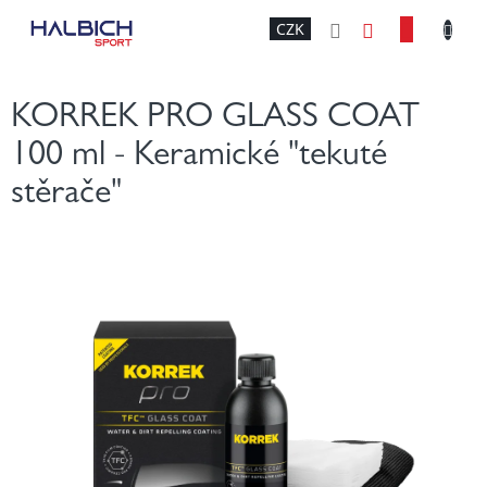
Přejít
NÁKU
CZK
na
obsah
KOŠÍK
KORREK PRO GLASS COAT
100 ml - Keramické "tekuté
stěrače"