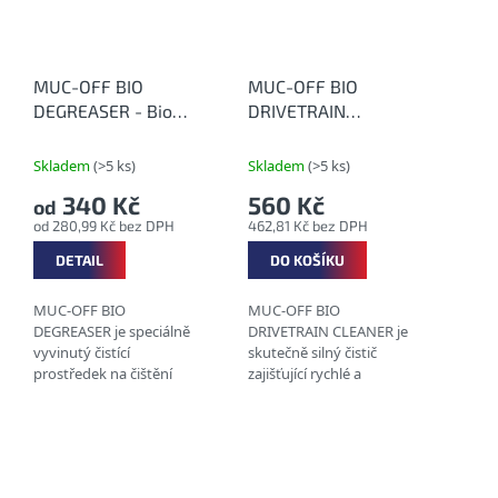
MUC-OFF BIO
MUC-OFF BIO
DEGREASER - Bio
DRIVETRAIN
čistič na řetězy
CLEANER 500 ml -
Silný bio čistič na
Skladem
(>5 ks)
Skladem
(>5 ks)
řetězy
340 Kč
560 Kč
od
od 280,99 Kč bez DPH
462,81 Kč bez DPH
DETAIL
DO KOŠÍKU
MUC-OFF BIO
MUC-OFF BIO
DEGREASER je speciálně
DRIVETRAIN CLEANER je
vyvinutý čistící
skutečně silný čistič
prostředek na čištění
zajišťující rychlé a
řetězů jízdních kol, jenž je
nekompromisní
kompletně biologicky
čištění hnacího ústrojí
odbouratelný. Jeho
jízdních kol. ODSTRAŇUJE
základní složky jsou
MASTNOTU A
rozpustné ve...
ROZPOUŠTÍ...