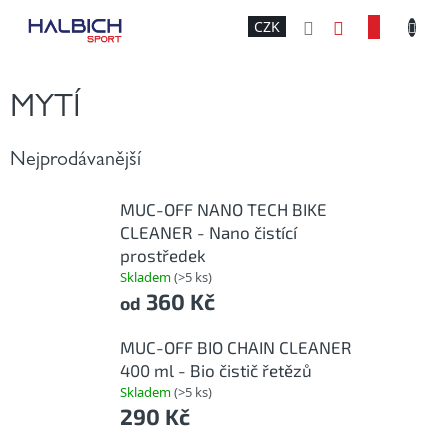
Přejít
NÁKU
CZK
na
obsah
KOŠÍK
MYTÍ
Nejprodávanější
MUC-OFF NANO TECH BIKE
CLEANER - Nano čistící
prostředek
Skladem
(>5 ks)
360 Kč
od
MUC-OFF BIO CHAIN CLEANER
400 ml - Bio čistič řetězů
Skladem
(>5 ks)
290 Kč