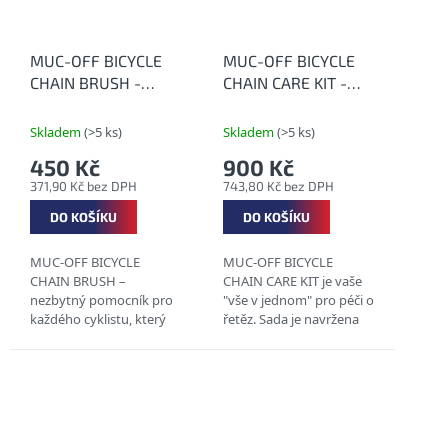
MUC-OFF BICYCLE
MUC-OFF BICYCLE
CHAIN BRUSH -
CHAIN CARE KIT -
Kartáč na čištění
Sada péče o řetěz
řetězů
jízdních kol
Skladem
(>5 ks)
Skladem
(>5 ks)
450 Kč
900 Kč
371,90 Kč bez DPH
743,80 Kč bez DPH
DO KOŠÍKU
DO KOŠÍKU
MUC-OFF BICYCLE
MUC-OFF BICYCLE
CHAIN BRUSH –
CHAIN CARE KIT je vaše
nezbytný pomocník pro
"vše v jednom" pro péči o
každého cyklistu, který
řetěz. Sada je navržena
chce udržet svůj řetěz a
tak, abyste lehce
celý pohon v bezchybné
odstranili mastnotu,
kondici. 3 ČISTÍCÍ
hloubkově vyčistili řetěz
PLOCHY ODOLNÁ
a udržovali ho...
KONSTRUKCE...