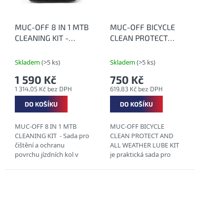
MUC-OFF 8 IN 1 MTB
MUC-OFF BICYCLE
CLEANING KIT -
CLEAN PROTECT
Komplexní sada pro
AND ALL WEATHER
čištění a ochranu
LUBE KIT - Sada na
Skladem
(>5 ks)
Skladem
(>5 ks)
povrchu MTB kol
čištění a ochranu
1 590 Kč
750 Kč
jízdního kola
1 314,05 Kč bez DPH
619,83 Kč bez DPH
DO KOŠÍKU
DO KOŠÍKU
MUC-OFF 8 IN 1 MTB
MUC-OFF BICYCLE
CLEANING KIT - Sada pro
CLEAN PROTECT AND
čištění a ochranu
ALL WEATHER LUBE KIT
povrchu jízdních kol v
je praktická sada pro
praktickém kyblíku, který
základní mytí a ochranu
můžete použít v průběhu
povrchu jízdních kol v
mytí na vodu a poté jej
dárkovém balení, která
využít na uložení...
potěší každého
příznivce...