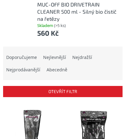
MUC-OFF BIO DRIVETRAIN
CLEANER 500 ml - Silný bio čistič
na řetězy
Skladem
(>5 ks)
560 Kč
Ř
a
Doporučujeme
Nejlevnější
Nejdražší
z
Nejprodávanější
Abecedně
e
n
í
p
OTEVŘÍT FILTR
r
o
V
d
ý
u
p
k
i
t
s
ů