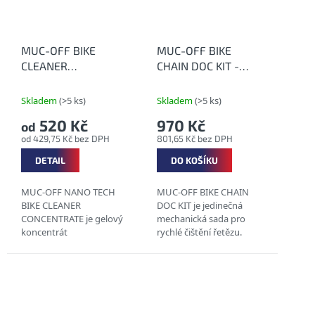
MUC-OFF BIKE
MUC-OFF BIKE
CLEANER
CHAIN DOC KIT -
CONCENTRATE -
"Pračka na řetěz"
Koncentrovaný Nano
(sada)
Skladem
(>5 ks)
Skladem
(>5 ks)
čistící prostředek
520 Kč
970 Kč
od
od 429,75 Kč bez DPH
801,65 Kč bez DPH
DETAIL
DO KOŠÍKU
MUC-OFF NANO TECH
MUC-OFF BIKE CHAIN
BIKE CLEANER
DOC KIT je jedinečná
CONCENTRATE je gelový
mechanická sada pro
koncentrát
rychlé čištění řetězu.
produktu NANO TECH
ODSTRAŇUJE
BIKE CLEANER, který si
MASTNOTU A ŠPÍNU
po naředění vodou
VHODNÝ PRO VŠECHNY
zachovává všechny
TYPY ŘETĚZŮ CHAIN...
funkční vlastnosti
tohoto...