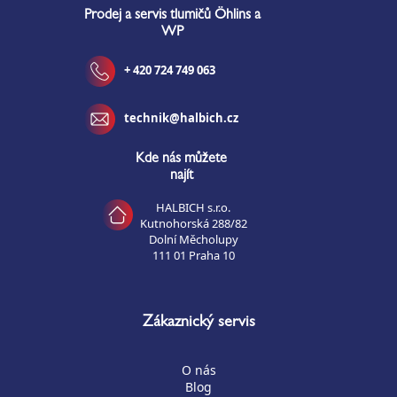
Prodej a servis tlumičů Öhlins a
WP
+ 420 724 749 063
technik@halbich.cz
Kde nás můžete
najít
HALBICH s.r.o.
Kutnohorská 288/82
Dolní Měcholupy
111 01 Praha 10
Zákaznický servis
O nás
Blog