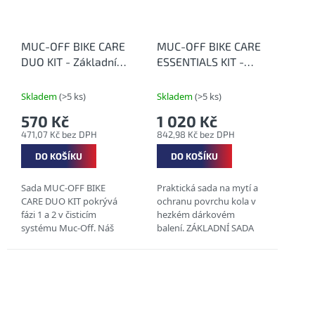
MUC-OFF BIKE CARE
MUC-OFF BIKE CARE
DUO KIT - Základní
ESSENTIALS KIT -
sada péče o jízdní
Sada na čištění a
kolo
ochranu povrchu
Skladem
(>5 ks)
Skladem
(>5 ks)
jízdních kol
570 Kč
1 020 Kč
471,07 Kč bez DPH
842,98 Kč bez DPH
DO KOŠÍKU
DO KOŠÍKU
Sada MUC-OFF BIKE
Praktická sada na mytí a
CARE DUO KIT pokrývá
ochranu povrchu kola v
fázi 1 a 2 v čisticím
hezkém dárkovém
systému Muc-Off. Náš
balení. ZÁKLADNÍ SADA
oceňovaný Nano Tech
PRO KOLA NANO-TECH
Bike Cleaner rychle a
TECHNOLOGIE VČETNĚ
bezpečně odstraňuje
MUC-OFF SÁČKU
špínu, bláto a mastnotu,
a to bez...