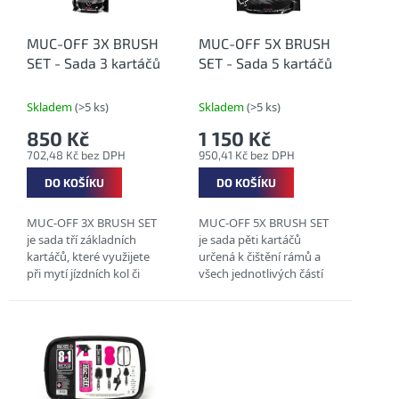
p
r
o
MUC-OFF 3X BRUSH
MUC-OFF 5X BRUSH
d
SET - Sada 3 kartáčů
SET - Sada 5 kartáčů
u
k
Skladem
(>5 ks)
Skladem
(>5 ks)
t
850 Kč
1 150 Kč
ů
702,48 Kč bez DPH
950,41 Kč bez DPH
DO KOŠÍKU
DO KOŠÍKU
MUC-OFF 3X BRUSH SET
MUC-OFF 5X BRUSH SET
je sada tří základních
je sada pěti kartáčů
kartáčů, které využijete
určená k čištění rámů a
při mytí jízdních kol či
všech jednotlivých částí
motocyklů. VYČIŠTĚNÍ
jízdních kol, včetně těch s
CELÉHO KOLA ODOLNÉ
choulostivým povrchem.
NYLONOVÉ ŠTĚTINY...
ODOLNÉ NYLONOVÉ
ŠTĚTINY...