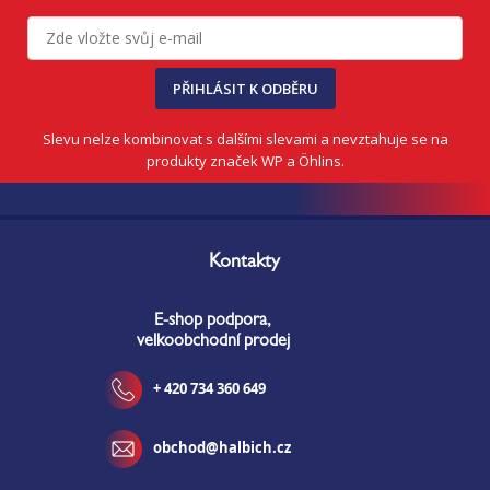
u
PŘIHLÁSIT K ODBĚRU
Slevu nelze kombinovat s dalšími slevami a nevztahuje se na
produkty značek WP a Öhlins.
Z
á
Kontakty
p
a
E-shop podpora,
t
velkoobchodní prodej
í
+ 420 734 360 649
obchod@halbich.cz