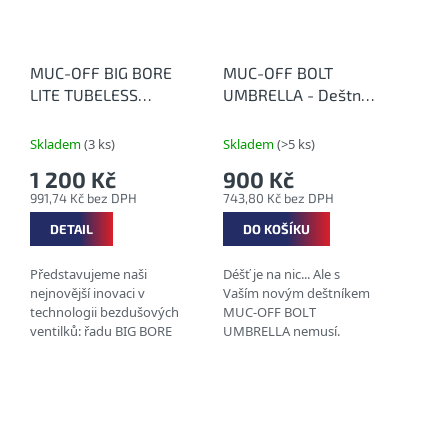
MUC-OFF BIG BORE
MUC-OFF BOLT
LITE TUBELESS
UMBRELLA - Deštník
VALVES - Inovativní
v MUC-OFF designu
bezdušové ventilky
Skladem
(3 ks)
Skladem
(>5 ks)
(Presta)
1 200 Kč
900 Kč
991,74 Kč bez DPH
743,80 Kč bez DPH
DETAIL
DO KOŠÍKU
Představujeme naši
Déšť je na nic... Ale s
nejnovější inovaci v
Vaším novým deštníkem
technologii bezdušových
MUC-OFF BOLT
ventilků: řadu BIG BORE
UMBRELLA nemusí.
VALVE. Tento
Představujeme Vašeho
patentovaný ventilek,
nového parťáka do
navržený s dokonalou
každého lijáku.
přesností tak, aby
Zapomeňte na nekvalitní
poskytoval...
deštníky, tento...