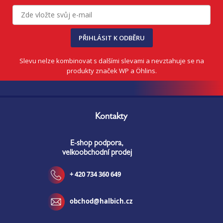
PŘIHLÁSIT K ODBĚRU
Slevu nelze kombinovat s dalšími slevami a nevztahuje se na
produkty značek WP a Öhlins.
Z
á
Kontakty
p
a
E-shop podpora,
t
velkoobchodní prodej
í
+ 420 734 360 649
obchod@halbich.cz