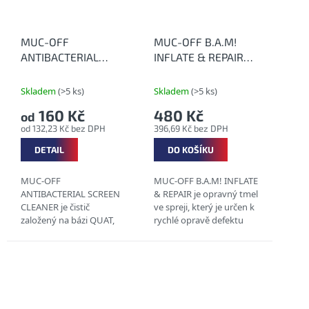
MUC-OFF
MUC-OFF B.A.M!
ANTIBACTERIAL
INFLATE & REPAIR
SCREEN CLEANER -
125 ml - Opravný
Antibakteriální čistič
sprej na jízdní kola
Skladem
(>5 ks)
Skladem
(>5 ks)
na displeje a
160 Kč
480 Kč
od
obrazovky
od 132,23 Kč bez DPH
396,69 Kč bez DPH
DETAIL
DO KOŠÍKU
MUC-OFF
MUC-OFF B.A.M! INFLATE
ANTIBACTERIAL SCREEN
& REPAIR je opravný tmel
CLEANER je čistič
ve spreji, který je určen k
založený na bázi QUAT,
rychlé opravě defektu
který můžete použít na
MTB i silničního kola s
jakýkoliv monitor či
bezdušovými a dušovými
display. Náš čisticí
plášti. ...
prostředek
ANTIBACTERILA
SCREEN...