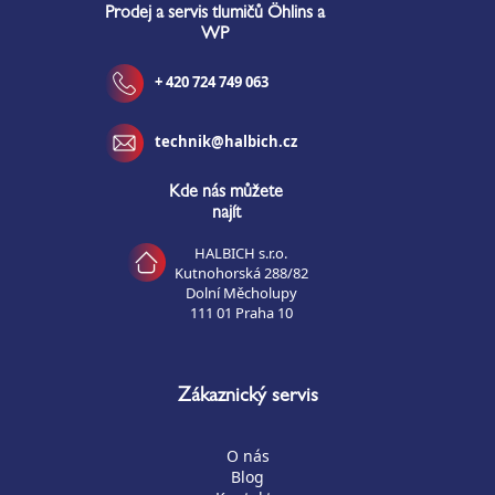
Prodej a servis tlumičů Öhlins a
WP
+ 420 724 749 063
technik@halbich.cz
Kde nás můžete
najít
HALBICH s.r.o.
Kutnohorská 288/82
Dolní Měcholupy
111 01 Praha 10
Zákaznický servis
O nás
Blog