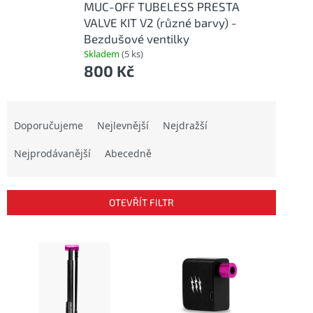
MUC-OFF TUBELESS PRESTA
VALVE KIT V2 (různé barvy) -
Bezdušové ventilky
Skladem
(5 ks)
800 Kč
Ř
a
Doporučujeme
Nejlevnější
Nejdražší
z
Nejprodávanější
Abecedně
e
n
í
p
OTEVŘÍT FILTR
r
o
V
d
ý
u
p
k
i
t
s
ů
p