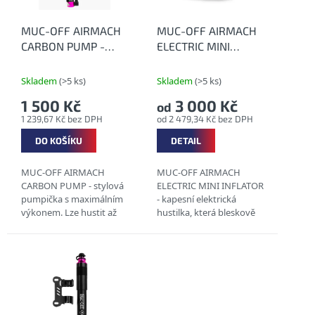
r
o
MUC-OFF AIRMACH
MUC-OFF AIRMACH
d
CARBON PUMP -
ELECTRIC MINI
u
Karbonová pumpička
INFLATOR - Mini
k
elektrická pumpička
Skladem
(>5 ks)
Skladem
(>5 ks)
t
1 500 Kč
3 000 Kč
od
ů
1 239,67 Kč bez DPH
od 2 479,34 Kč bez DPH
DO KOŠÍKU
DETAIL
MUC-OFF AIRMACH
MUC-OFF AIRMACH
CARBON PUMP - stylová
ELECTRIC MINI INFLATOR
pumpička s maximálním
- kapesní elektrická
výkonem. Lze hustit až
hustilka, která bleskově
do 130 PSI!!! OBRÁBĚNÝ
nafoukne Vaše kola
HLINÍK RYCHLE NAHUSTÍ
tlakem až 100 psi. Je plně
PLÁŠTĚ PEVNÁ...
dobíjecí přes USB-C,
takže se...