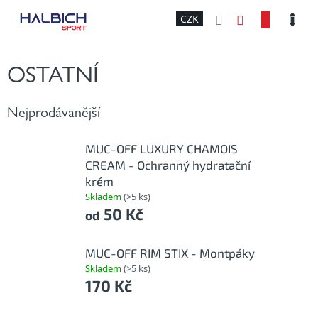
Přejít
NÁKU
CZK
na
obsah
KOŠÍK
OSTATNÍ
Nejprodávanější
MUC-OFF LUXURY CHAMOIS
CREAM - Ochranný hydratační
krém
Skladem
(>5 ks)
50 Kč
od
MUC-OFF RIM STIX - Montpáky
Skladem
(>5 ks)
170 Kč