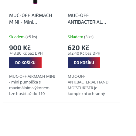
MUC-OFF AIRMACH
MUC-OFF
MINI - Mini
ANTIBACTERIAL
pumpička
HAND MOISTURISER
250 ml -
Skladem
(>5 ks)
Skladem
(3 ks)
Antibakteriální krém
900 Kč
620 Kč
na ruce
743,80 Kč bez DPH
512,40 Kč bez DPH
DO KOŠÍKU
DO KOŠÍKU
MUC-OFF AIRMACH MINI
MUC-OFF
- mini pumpička s
ANTIBACTERIAL HAND
maximálním výkonem.
MOISTURISER je
Lze hustit až do 110
komplexní ochranný
PSI!!! OBRÁBĚNÝ HLINÍK
krém na ruce s
RYCHLE NAHUŠTĚNÉ
antibakteriálním
PLÁŠTĚ PEVNÁ &...
účinkem.
ANTIBAKTERIÁLNÍ
ÚČINKY VYSOCE
HYDRATAČNÍ KRÉM PRO...