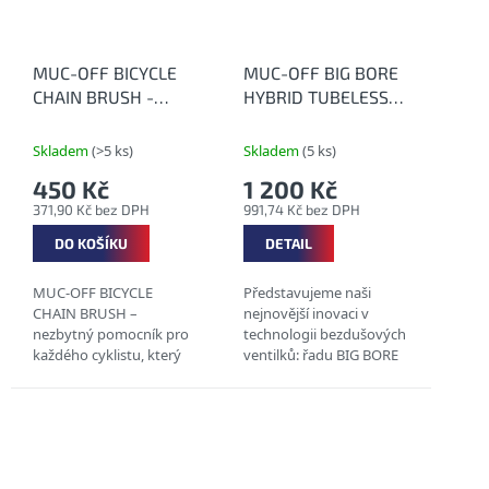
MUC-OFF BICYCLE
MUC-OFF BIG BORE
CHAIN BRUSH -
HYBRID TUBELESS
Kartáč na čištění
VALVES - Inovativní
řetězů
bezdušové ventilky
Skladem
(>5 ks)
Skladem
(5 ks)
(Hybrid)
450 Kč
1 200 Kč
371,90 Kč bez DPH
991,74 Kč bez DPH
DO KOŠÍKU
DETAIL
MUC-OFF BICYCLE
Představujeme naši
CHAIN BRUSH –
nejnovější inovaci v
nezbytný pomocník pro
technologii bezdušových
každého cyklistu, který
ventilků: řadu BIG BORE
chce udržet svůj řetěz a
VALVE. Tento
celý pohon v bezchybné
patentovaný ventil,
kondici. 3 ČISTÍCÍ
navržený s dokonalou
PLOCHY ODOLNÁ
přesností tak, aby
KONSTRUKCE...
poskytoval...