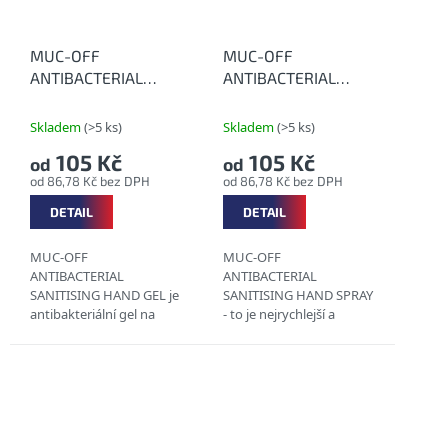
MUC-OFF
MUC-OFF
ANTIBACTERIAL
ANTIBACTERIAL
SANITISING HAND
SANITISING HAND
GEL - Antibakteriální
SPRAY -
Skladem
(>5 ks)
Skladem
(>5 ks)
gel
Antibakteriální sprej
105 Kč
105 Kč
od
od
od 86,78 Kč bez DPH
od 86,78 Kč bez DPH
DETAIL
DETAIL
MUC-OFF
MUC-OFF
ANTIBACTERIAL
ANTIBACTERIAL
SANITISING HAND GEL je
SANITISING HAND SPRAY
antibakteriální gel na
- to je nejrychlejší a
každodenní použití…
nejúčinnější desinfekce
rukou...