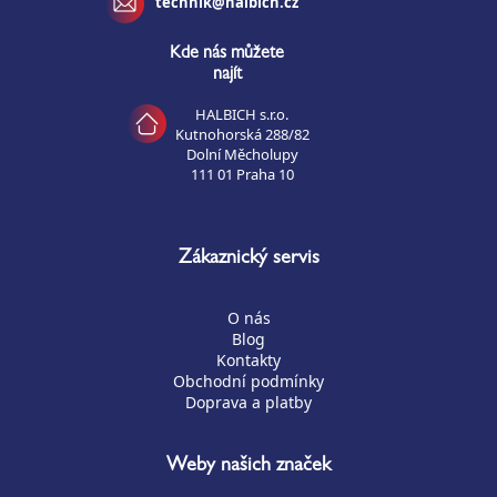
technik@halbich.cz
Kde nás můžete
najít
HALBICH s.r.o.
Kutnohorská 288/82
Dolní Měcholupy
111 01 Praha 10
Zákaznický servis
O nás
Blog
Kontakty
Obchodní podmínky
Doprava a platby
Weby našich značek