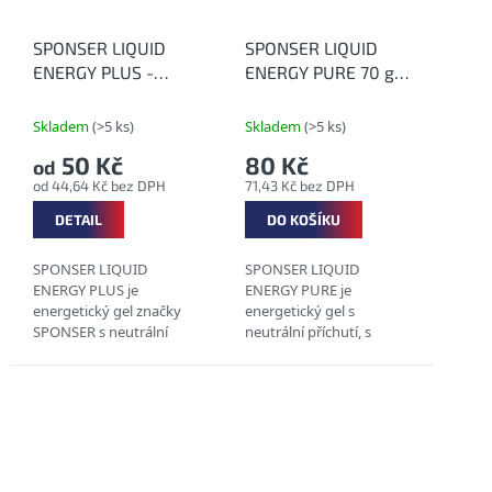
SPONSER LIQUID
SPONSER LIQUID
ENERGY PLUS -
ENERGY PURE 70 g -
Energetický gel s
Energetický gel
kofeinem
neutrální
Skladem
(>5 ks)
Skladem
(>5 ks)
50 Kč
80 Kč
od
od 44,64 Kč bez DPH
71,43 Kč bez DPH
DETAIL
DO KOŠÍKU
SPONSER LIQUID
SPONSER LIQUID
ENERGY PLUS je
ENERGY PURE je
energetický gel značky
energetický gel s
SPONSER s neutrální
neutrální příchutí, s
nebo Cola-citron příchutí
obsahem sodíku a
se sodíkem, draslíkem a
draslíku. Zdroj energie v
kofeinem. Srovnání
podobě sacharidů s
jednotlivých
různým glykemickým
energetických gelů od...
indexem ocení
především...