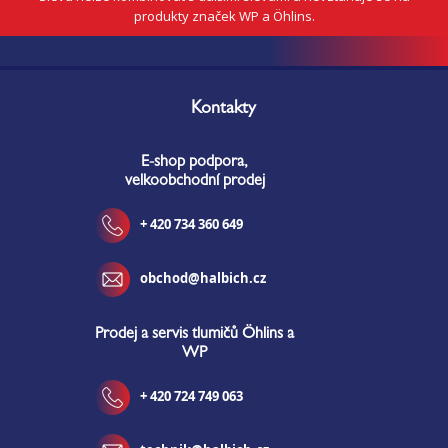
produkty značek WP a Öhlins.
Z
á
Kontakty
p
a
E-shop podpora,
t
velkoobchodní prodej
í
+ 420 734 360 649
obchod@halbich.cz
Prodej a servis tlumičů Öhlins a
WP
+ 420 724 749 063