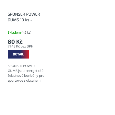
SPONSER POWER
GUMS 10 ks -
Energetičtí gumídci
Skladem
(>5 ks)
80 Kč
71,43 Kč bez DPH
DETAIL
SPONSER POWER
GUMS jsou energetické
želatinové bonbóny pro
sportovce s obsahem
kofeinu a ovocnou
příchutí, ve variantě s
příchutí Cola s BCAA,
taurinem (bez kofeinu) a
nově...