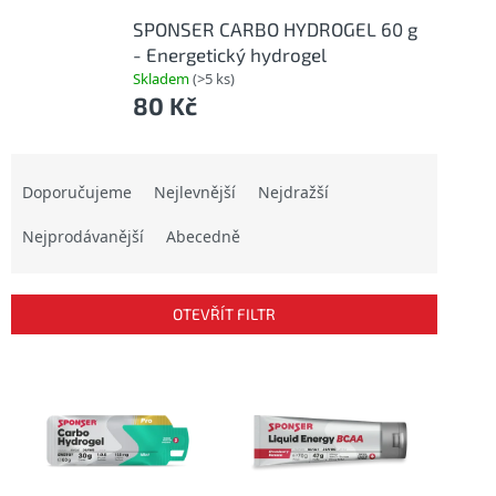
SPONSER CARBO HYDROGEL 60 g
- Energetický hydrogel
Skladem
(>5 ks)
80 Kč
Ř
a
Doporučujeme
Nejlevnější
Nejdražší
z
Nejprodávanější
Abecedně
e
n
í
p
OTEVŘÍT FILTR
r
o
V
d
ý
u
p
k
i
t
s
ů
p