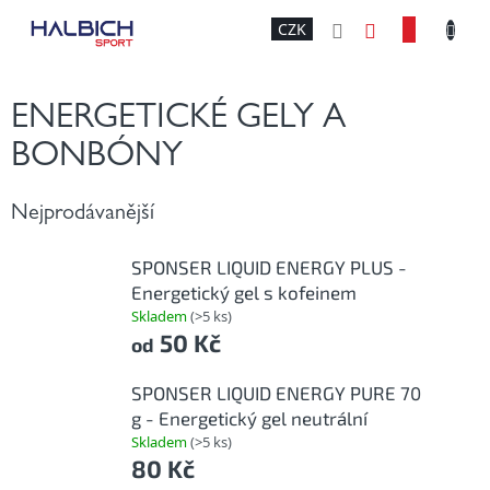
Přejít
NÁKU
CZK
na
obsah
KOŠÍK
ENERGETICKÉ GELY A
BONBÓNY
Nejprodávanější
SPONSER LIQUID ENERGY PLUS -
Energetický gel s kofeinem
Skladem
(>5 ks)
50 Kč
od
SPONSER LIQUID ENERGY PURE 70
g - Energetický gel neutrální
Skladem
(>5 ks)
80 Kč