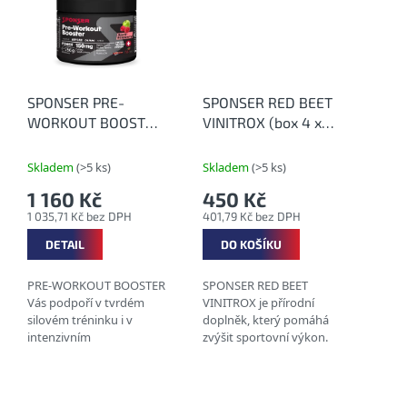
obsahuje jedinečnou
kombinaci...
SPONSER PRE-
SPONSER RED BEET
WORKOUT BOOSTER
VINITROX (box 4 x
256 g -
60 ml) - NO booster
Předtréninkový
z červené řepy
Skladem
(>5 ks)
Skladem
(>5 ks)
booster
1 160 Kč
450 Kč
1 035,71 Kč bez DPH
401,79 Kč bez DPH
DETAIL
DO KOŠÍKU
PRE-WORKOUT BOOSTER
SPONSER RED BEET
Vás podpoří v tvrdém
VINITROX je přírodní
silovém tréninku i v
doplněk, který pomáhá
intenzivním
zvýšit sportovní výkon.
vytrvalostním tréninku.
Jeho základem je
Zvýší Vaši koncentraci a
koncentrát šťávy z
výkon a zajistí regeneraci,
červené řepy a
růst svalové hmoty a...
patentovaný extrakt z