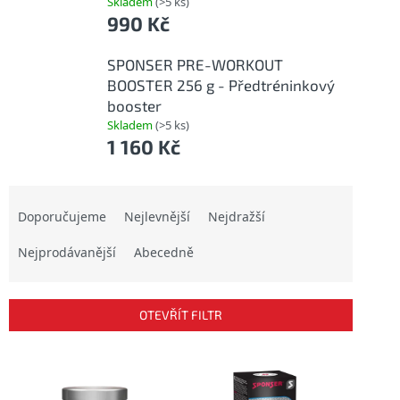
Skladem
(>5 ks)
990 Kč
SPONSER PRE-WORKOUT
BOOSTER 256 g - Předtréninkový
booster
Skladem
(>5 ks)
1 160 Kč
Ř
a
Doporučujeme
Nejlevnější
Nejdražší
z
Nejprodávanější
Abecedně
e
n
í
p
OTEVŘÍT FILTR
r
o
V
d
ý
u
p