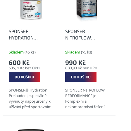
k
i
t
s
ů
p
r
o
SPONSER
SPONSER
d
HYDRATION
NITROFLOW
u
PRELOADER 364 g -
PERFORMANCE (box
k
Elektrolyty:
10 x 7 g) - Přírodní
Skladem
(>5 ks)
Skladem
(>5 ks)
t
předstartovní
antioxidační
600 Kč
990 Kč
ů
hydratace
komplex
535,71 Kč bez DPH
883,93 Kč bez DPH
DO KOŠÍKU
DO KOŠÍKU
SPONSER® Hydration
SPONSER NITROFLOW
Preloader je speciálně
PERFORMANCE je
vyvinutý nápoj určený k
komplexní a
užívání před sportovním
nekompromisní řešení
výkonem. Je navržen tak,
pro maximalizaci výkonu:
aby pomohl připravit
PŘÍPRAVA - VÝKON -
organismus na závody,
OCHRANA -
sportovní aktivity...
REGENERACE. Produkt