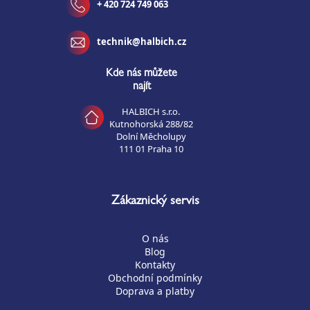
+ 420 724 749 063
technik@halbich.cz
Kde nás můžete
najít
HALBICH s.r.o.
Kutnohorská 288/82
Dolní Měcholupy
111 01 Praha 10
Zákaznický servis
O nás
Blog
Kontakty
Obchodní podmínky
Doprava a platby