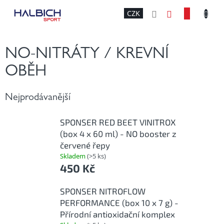
Přejít
NÁKU
CZK
na
obsah
KOŠÍK
NO-NITRÁTY / KREVNÍ
OBĚH
Nejprodávanější
SPONSER RED BEET VINITROX
(box 4 x 60 ml) - NO booster z
červené řepy
Skladem
(>5 ks)
450 Kč
SPONSER NITROFLOW
PERFORMANCE (box 10 x 7 g) -
Přírodní antioxidační komplex