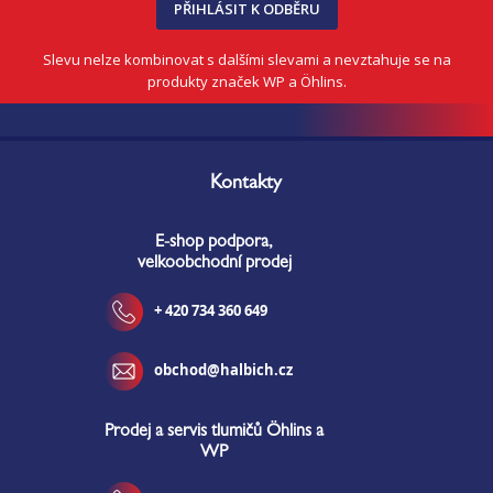
PŘIHLÁSIT K ODBĚRU
Slevu nelze kombinovat s dalšími slevami a nevztahuje se na
produkty značek WP a Öhlins.
Z
á
Kontakty
p
a
E-shop podpora,
t
velkoobchodní prodej
í
+ 420 734 360 649
obchod@halbich.cz
Prodej a servis tlumičů Öhlins a
WP