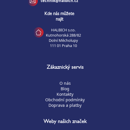
technik@halbich.cz
Kde nás můžete
najít
HALBICH s.r.o.
Kutnohorská 288/82
Dolní Měcholupy
111 01 Praha 10
Zákaznický servis
O nás
Blog
Kontakty
Obchodní podmínky
Doprava a platby
Weby našich značek