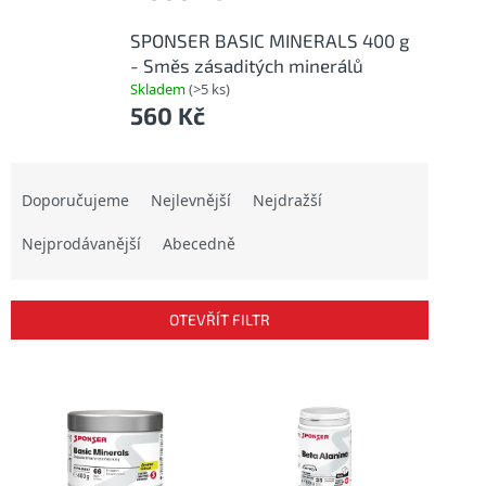
SPONSER BASIC MINERALS 400 g
- Směs zásaditých minerálů
Skladem
(>5 ks)
560 Kč
Ř
a
Doporučujeme
Nejlevnější
Nejdražší
z
Nejprodávanější
Abecedně
e
n
í
p
OTEVŘÍT FILTR
r
o
V
d
ý
u
p
k
i
t
s
ů