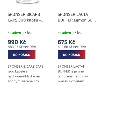
SPONSER BICARB
SPONSER LACTAT
CAPS 300 kapslí -
BUFFER Lemon 600
Alkalizační kapsle
g - Vyrovnání
působení laktátu
Skladem
(>5 ks)
Skladem
(>5 ks)
990 Kč
675 Kč
883,93 Kč bez DPH
602,68 Kč bez DPH
DO KOŠÍKU
DO KOŠÍKU
SPONSER BICARB CAPS
SPONSER LACTAT
jsou kapsle s
BUFFER je jemně
hydrogenuhličitanem
ochucený nápojový
sodným, určené pro
prášek s citrátem
sportovce při vysoce
sodným a
intenzivní, převážně
hydrogenuhličitanem
anaerobní zátěži. Nabízejí
sodným pro ambiciózní
přesné a individuálně
sportovce, kteří se věnují
nastavitelné...
sportům s vysokou...