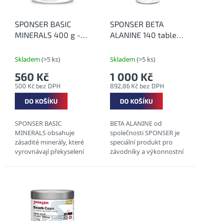
p
r
o
SPONSER BASIC
SPONSER BETA
d
MINERALS 400 g -
ALANINE 140 tablet -
u
Směs zásaditých
Beta-alanin:
k
minerálů
vyrovnávání laktátu
Skladem
(>5 ks)
Skladem
(>5 ks)
t
ve svalech
560 Kč
1 000 Kč
ů
500 Kč bez DPH
892,86 Kč bez DPH
DO KOŠÍKU
DO KOŠÍKU
SPONSER BASIC
BETA ALANINE od
MINERALS obsahuje
společnosti SPONSER je
zásadité minerály, které
speciální produkt pro
vyrovnávají překyselení
závodníky a výkonnostní
organismu v důsledku
sportovce. Je vhodný pro
náročné fyzické aktivity,
vysoce intenzivní fyzické
špatného stravování
aktivity. Tento doplněk
nebo nevhodného...
stravy zvyšuje...