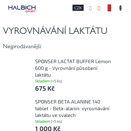
Přejít
NÁKU
CZK
na
obsah
KOŠÍK
VYROVNÁVÁNÍ LAKTÁTU
Nejprodávanější
SPONSER LACTAT BUFFER Lemon
600 g - Vyrovnání působení
laktátu
Skladem
(>5 ks)
675 Kč
SPONSER BETA ALANINE 140
tablet - Beta-alanin: vyrovnávání
laktátu ve svalech
Skladem
(>5 ks)
1 000 Kč