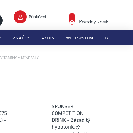
Přihlášení
Nákupní
Prázdný košík
košík
Y
ZNAČKY
AKUIS
WELLSYSTEM
BLOG
E
VITAMÍNY A MINERÁLY
SPONSER
375
COMPETITION
) -
DRINK - Zásaditý
hypotonický