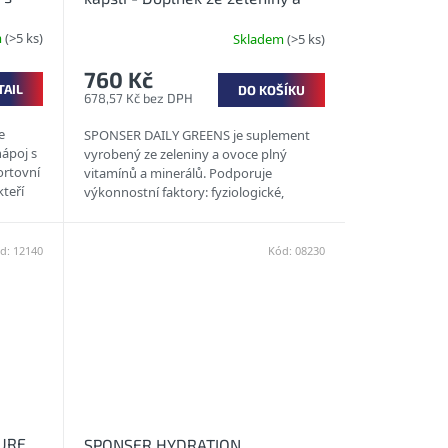
ovoce s vitamíny a minerály
m
(>5 ks)
Skladem
(>5 ks)
760 Kč
TAIL
DO KOŠÍKU
678,57 Kč bez DPH
e
SPONSER DAILY GREENS je suplement
nápoj s
vyrobený ze zeleniny a ovoce plný
ortovní
vitamínů a minerálů. Podporuje
kteří
výkonnostní faktory: fyziologické,
kognitivní a také vizuální. Pro
každodenní...
d:
12140
Kód:
08230
URE
SPONSER HYDRATION