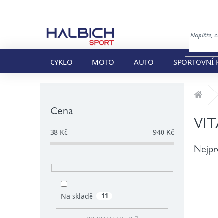
Přejít
na
obsah
CYKLO
MOTO
AUTO
SPORTOVNÍ 
P
Dom
o
s
Cena
t
VI
r
38
Kč
940
Kč
a
Nejpr
n
n
í
p
a
Na skladě
11
n
e