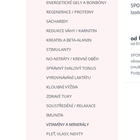
ENERGETICKÉ GELY A BONBÓNY
SPO
REGENERACE / PROTEINY
Izot
SACHARIDY
REDUKCE VÁHY / KARNITIN
od
KREATIN A BETA-ALANIN
od 61
STIMULANTY
SPON
NO-NITRÁTY / KREVNÍ OBĚH
obsa
(mult
SPRÁVNÝ SVALOVÝ TONUS
Podp
VYROVNÁVÁNÍ LAKTÁTU
Hodí 
KLOUBNÍ VÝŽIVA
ZDRAVÉ TUKY
SOUSTŘEDĚNÍ / RELAXACE
IMUNITA
VITAMÍNY A MINERÁLY
PLEŤ, VLASY, NEHTY