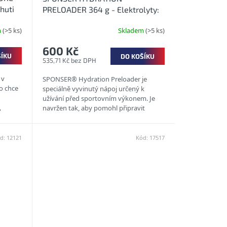
huti
PRELOADER 364 g - Elektrolyty:
předstartovní hydratace
m
(>5 ks)
Skladem
(>5 ks)
600 Kč
ŠÍKU
DO KOŠÍKU
535,71 Kč bez DPH
 v
SPONSER® Hydration Preloader je
do chce
speciálně vyvinutý nápoj určený k
užívání před sportovním výkonem. Je
,
navržen tak, aby pomohl připravit
organismus na závody, sportovní
aktivity...
d:
12121
Kód:
17517