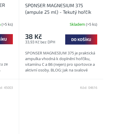
ER
SPONSER MAGNESIUM 375
(ampule 25 ml) - Tekutý hořčík
proti křečím
m
(>5 ks)
Skladem
(>5 ks)
38 Kč
ŠÍKU
DO KOŠÍKU
33,93 Kč bez DPH
SPONSER MAGNESIUM 375 je praktická
ampulka vhodná k doplnění hořčíku,
tu ze
vitamínu C a B6 (nejen) pro sportovce a
.
aktivní osoby. BLOG: Jak na svalové
křeče?...
d:
45003
Kód:
04616