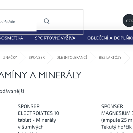
CZK
HLEDAT
KOSMETIKA
SPORTOVNÍ VÝŽIVA
OBLEČENÍ A DOPLŇK
ů
ZNAČKY
SPONSER
DLE INTOLERANCÍ
BEZ LAKTÓZY
TAMÍNY A MINERÁLY
odávanější
SPONSER
SPONSER
ELECTROLYTES 10
MAGNESIUM 
tablet - Minerály
(ampule 25 ml
v šumivých
Tekutý hořčík