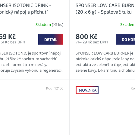
NSER ISOTONIC DRINK -
SPONSER LOW CARB BURN
onický nápoj s příchutí
(20 x 6 g) - Spalovač tuku
(sportovní nápoj )
Skladem
(>5 ks)
Sklade
69 Kč
800 Kč
DETAIL
DO KO
,61 Kč bez DPH
714,29 Kč bez DPH
SER ISOTONIC je sportovní nápoj
SPONSER LOW CARB BURNER je
hující široké spektrum sacharidů
nízkokalorický nápoj založený na
i-carb formula) a minerály.
extraktu ze zeleného čaje, extrak
oruje zvýšení výkonu a regeneraci.
zelené kávy, L-karnitinu a cholinu
se pro doplnění elektrolytů...
Obsahuje látky aktivující
metabolismus...
Kód:
12100
Kó
NOVINKA