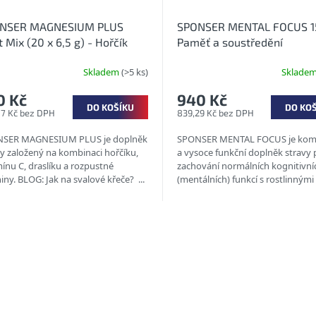
NSER MAGNESIUM PLUS
SPONSER MENTAL FOCUS 15
t Mix (20 x 6,5 g) - Hořčík
Paměť a soustředění
i křečím v prášku
Skladem
(>5 ks)
Sklade
0 Kč
940 Kč
DO KOŠÍKU
DO KO
07 Kč bez DPH
839,29 Kč bez DPH
SER MAGNESIUM PLUS je doplněk
SPONSER MENTAL FOCUS je kom
vy založený na kombinaci hořčíku,
a vysoce funkční doplněk stravy 
ínu C, draslíku a rozpustné
zachování normálních kognitivní
iny. BLOG: Jak na svalové křeče? ...
(mentálních) funkcí s rostlinnými
extrakty, fosfatidylserinem,...
O
v