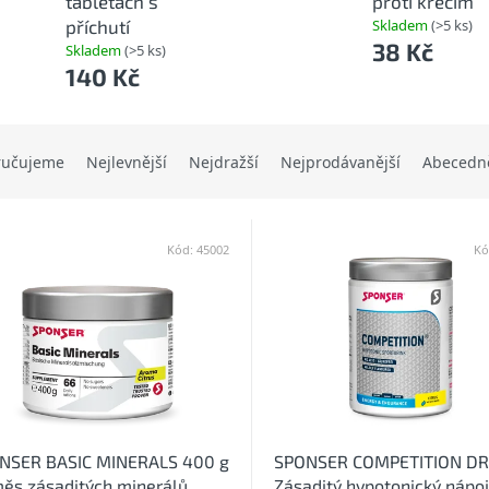
tabletách s
proti křečím
příchutí
Skladem
(>5 ks)
38 Kč
Skladem
(>5 ks)
140 Kč
ručujeme
Nejlevnější
Nejdražší
Nejprodávanější
Abecedn
Kód:
45002
Kó
NSER BASIC MINERALS 400 g
SPONSER COMPETITION DR
měs zásaditých minerálů
Zásaditý hypotonický nápoj