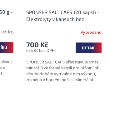
0 g -
SPONSER SALT CAPS 120 kapslí -
Elektrolyty v kapslích bez
příchutě
m
(>5 ks)
Vyprodáno
700 Kč
ŠÍKU
DETAIL
625 Kč bez DPH
plexní
SPONSER SALT CAPS představuje směs
pro
minerálů ve formě kapslí pro užívání při
ch
dlouhodobém vytrvalostním výkonu,
zejména v horkém počasí. Minerální
nápoj bez cukru a kalorií lze...