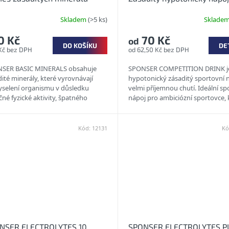
příchutí
Skladem
(>5 ks)
Sklade
0 Kč
70 Kč
od
DO KOŠÍKU
DE
Kč bez DPH
od 62,50 Kč bez DPH
SER BASIC MINERALS obsahuje
SPONSER COMPETITION DRINK j
ité minerály, které vyrovnávají
hypotonický zásaditý sportovní 
yselení organismu v důsledku
velmi příjemnou chutí. Ideální sp
né fyzické aktivity, špatného
nápoj pro ambiciózní sportovce, 
vování nebo nevhodného...
mají vysoké nároky na kvalitu....
Kód:
12131
Kó
NSER ELECTROLYTES 10
SPONSER ELECTROLYTES P