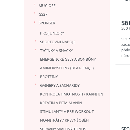
t
MUC-OFF
ů
GS27
56
SPONSER
500 
PRO JUNIORY
SPON
SPORTOVNÍ NÁPOJE
zásad
přek
TYČINKY A SNACKY
nároč
ENERGETICKÉ GELY A BONBÓNY
stra
AMINOKYSELINY (BCAA, EAA,...)
PROTEINY
GAINERY A SACHARIDY
KONTROLA HMOTNOSTI / KARNITIN
KREATIN A BETA-ALANIN
STIMULANTY A PRE-WORKOUT
NO-NITRÁTY / KREVNÍ OBĚH
SPO
SPRÁVNÝ SVALOVÝ TONUS