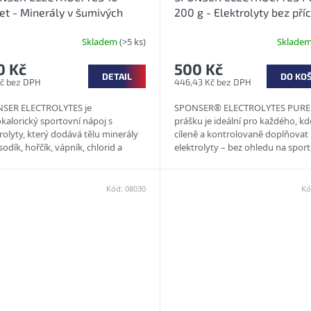
et - Minerály v šumivých
200 g - Elektrolyty bez příc
etách s příchutí
Skladem
(>5 ks)
Sklade
0 Kč
500 Kč
DETAIL
DO KO
Kč bez DPH
446,43 Kč bez DPH
SER ELECTROLYTES je
SPONSER® ELECTROLYTES PURE
kalorický sportovní nápoj s
prášku je ideální pro každého, k
rolyty, který dodává tělu minerály
cíleně a kontrolovaně doplňovat
sodík, hořčík, vápník, chlorid a
elektrolyty – bez ohledu na sport
ík, které tělo běžně ztrácí
výkonnostní úroveň nebo délku
ím....
tréninku....
Kód:
08030
Kó