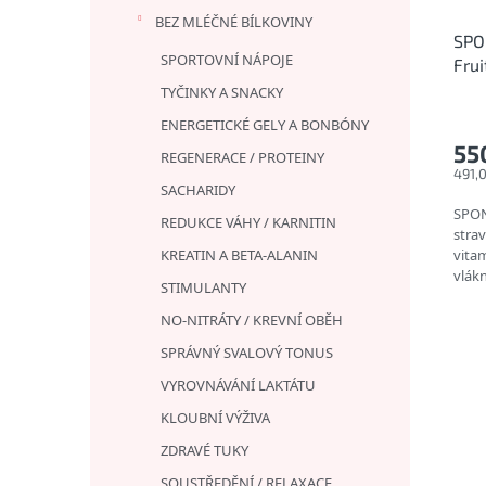
BEZ MLÉČNÉ BÍLKOVINY
SPO
SPORTOVNÍ NÁPOJE
Frui
prot
TYČINKY A SNACKY
ENERGETICKÉ GELY A BONBÓNY
55
REGENERACE / PROTEINY
491,
SACHARIDY
SPON
REDUKCE VÁHY / KARNITIN
stra
KREATIN A BETA-ALANIN
vitam
vlákn
STIMULANTY
NO-NITRÁTY / KREVNÍ OBĚH
SPRÁVNÝ SVALOVÝ TONUS
VYROVNÁVÁNÍ LAKTÁTU
KLOUBNÍ VÝŽIVA
ZDRAVÉ TUKY
SOUSTŘEDĚNÍ / RELAXACE