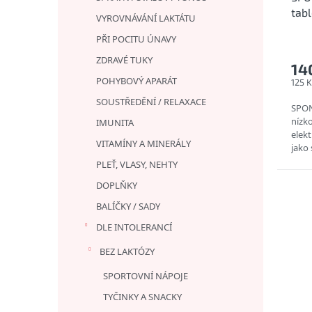
tabl
VYROVNÁVÁNÍ LAKTÁTU
tabl
PŘI POCITU ÚNAVY
ZDRAVÉ TUKY
14
POHYBOVÝ APARÁT
125 
SOUSTŘEDĚNÍ / RELAXACE
SPON
nízko
IMUNITA
elekt
VITAMÍNY A MINERÁLY
jako 
drasl
PLEŤ, VLASY, NEHTY
pocen
DOPLŇKY
BALÍČKY / SADY
DLE INTOLERANCÍ
BEZ LAKTÓZY
SPORTOVNÍ NÁPOJE
TYČINKY A SNACKY