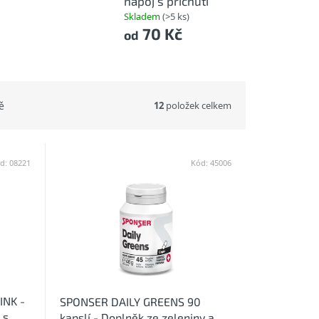
nápoj s příchutí
Skladem
(>5 ks)
70 Kč
od
12
položek celkem
ě
d:
08221
Kód:
45006
INK -
SPONSER DAILY GREENS 90
 s
kapslí - Doplněk ze zeleniny a