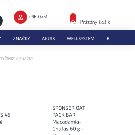
Přihlášení
Nákupní
Prázdný košík
košík
Y
ZNAČKY
AKUIS
WELLSYSTEM
BLOG
E
TYČINKY A SNACKY
SPONSER OAT
S 45
PACK BAR
ké
Macadamia-
Chufas 60 g -