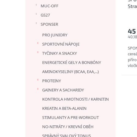
k
MUC-OFF
Str
t
cere
GS27
ů
SPONSER
45
PRO JUNIORY
40,1
SPORTOVNÍ NÁPOJE
SPON
TYČINKY A SNACKY
cereá
příro
ENERGETICKÉ GELY A BONBÓNY
vločk
tyčin
AMINOKYSELINY (BCAA, EAA,...)
PROTEINY
GAINERY A SACHARIDY
KONTROLA HMOTNOSTI / KARNITIN
KREATIN A BETA-ALANIN
STIMULANTY A PRE-WORKOUT
NO-NITRÁTY / KREVNÍ OBĚH
SPRÁVNÝ SVALOVÝ TONUS