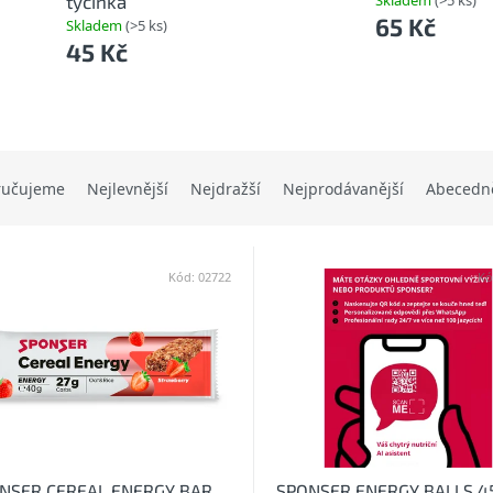
tyčinka
Skladem
(>5 ks)
65 Kč
Skladem
(>5 ks)
45 Kč
ručujeme
Nejlevnější
Nejdražší
Nejprodávanější
Abecedn
Kód:
02722
Kó
NSER CEREAL ENERGY BAR
SPONSER ENERGY BALLS 45