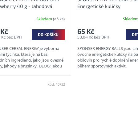
awberry 40 g - Jahodová
Energetické kuličky
ální tyčinka
Skladem
(>5 ks)
Sklade
 Kč
65 Kč
DO KOŠÍKU
DE
8 Kč bez DPH
58,04 Kč bez DPH
SER CEREAL ENERGY je výborná
SPONSER ENERGY BALLS jsou la
lní tyčinka, která je na bázi
ovocné energetické kuličky na bá
dních ingrediencí, jako jsou ovesné
obilovin pro rychlé doplnění ene
y, jahody a brusinky.. BLOG: Jakou
během sportovních aktivit.
ku...
VLASTNOSTI:...
Kód:
10722