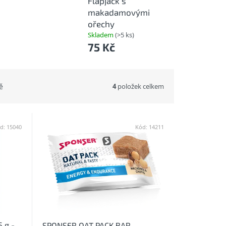
Flapjack s
makadamovými
ořechy
Skladem
(>5 ks)
75 Kč
4
položek celkem
ě
d:
15040
Kód:
14211
 g -
SPONSER OAT PACK BAR