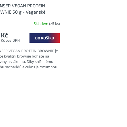
NSER VEGAN PROTEIN
WNIE 50 g - Veganské
teinové brownie
Skladem
(>5 ks)
 Kč
DO KOŠÍKU
3 Kč bez DPH
SER VEGAN PROTEIN BROWNIE je
ce kvalitní brownie bohaté na
oviny a vlákninu. Díky sníženému
hu sacharidů a cukru je rozumnou
rnativou ke klasickému sladkému...
O
v
l