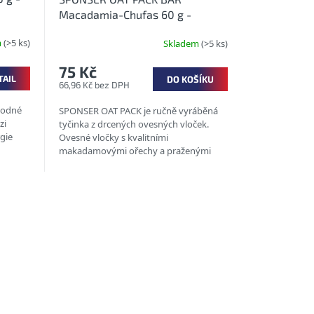
Macadamia-Chufas 60 g -
Flapjack s makadamovými
m
(>5 ks)
Skladem
(>5 ks)
ořechy
75 Kč
TAIL
DO KOŠÍKU
66,96 Kč bez DPH
hodné
SPONSER OAT PACK je ručně vyráběná
zi
tyčinka z drcených ovesných vloček.
rgie
Ovesné vločky s kvalitními
makadamovými ořechy a praženými
tygřími ořechy tvoří dokonalou
kombinaci...