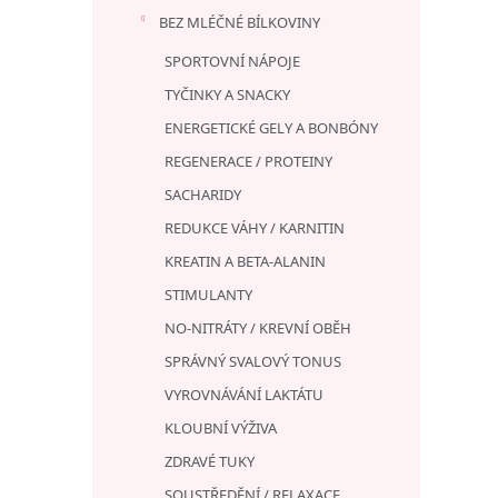
BEZ MLÉČNÉ BÍLKOVINY
SPORTOVNÍ NÁPOJE
TYČINKY A SNACKY
ENERGETICKÉ GELY A BONBÓNY
REGENERACE / PROTEINY
SACHARIDY
REDUKCE VÁHY / KARNITIN
KREATIN A BETA-ALANIN
STIMULANTY
NO-NITRÁTY / KREVNÍ OBĚH
SPRÁVNÝ SVALOVÝ TONUS
VYROVNÁVÁNÍ LAKTÁTU
KLOUBNÍ VÝŽIVA
ZDRAVÉ TUKY
SOUSTŘEDĚNÍ / RELAXACE