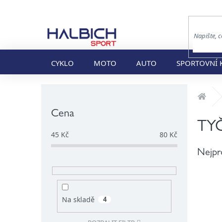
Přejít
na
obsah
CYKLO
MOTO
AUTO
SPORTOVNÍ 
P
Dom
o
s
Cena
t
TY
r
45
Kč
80
Kč
a
Nejpr
n
n
í
p
a
Na skladě
4
n
e