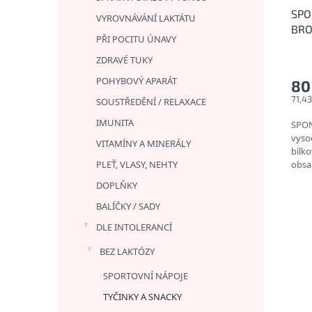
SPO
VYROVNÁVÁNÍ LAKTÁTU
BRO
PŘI POCITU ÚNAVY
pro
ZDRAVÉ TUKY
POHYBOVÝ APARÁT
80
71,4
SOUSTŘEDĚNÍ / RELAXACE
IMUNITA
SPON
vyso
VITAMÍNY A MINERÁLY
bílk
PLEŤ, VLASY, NEHTY
obsa
alte
DOPLŇKY
BALÍČKY / SADY
DLE INTOLERANCÍ
BEZ LAKTÓZY
SPORTOVNÍ NÁPOJE
TYČINKY A SNACKY