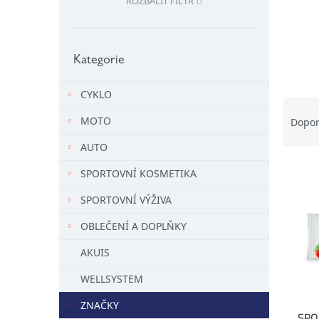
ROZBALIT FILTR
l
Přeskočit
kategorie
Kategorie
CYKLO
Ř
a
MOTO
Dopo
z
AUTO
e
V
n
SPORTOVNÍ KOSMETIKA
ý
í
p
p
SPORTOVNÍ VÝŽIVA
i
r
OBLEČENÍ A DOPLŇKY
s
o
p
d
AKUIS
r
u
o
k
WELLSYSTEM
d
t
ZNAČKY
u
ů
SPO