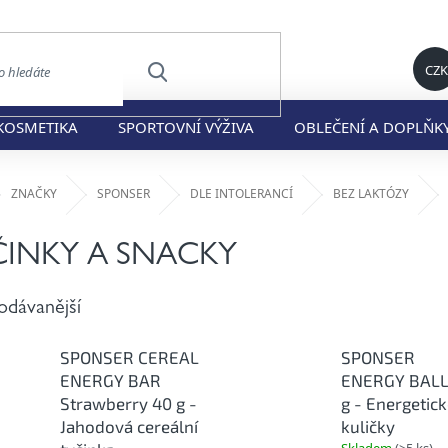
CZK
HLEDAT
KOSMETIKA
SPORTOVNÍ VÝŽIVA
OBLEČENÍ A DOPLŇK
ů
ZNAČKY
SPONSER
DLE INTOLERANCÍ
BEZ LAKTÓZY
ČINKY A SNACKY
odávanější
SPONSER CEREAL
SPONSER
ENERGY BAR
ENERGY BALL
Strawberry 40 g -
g - Energetic
Jahodová cereální
kuličky