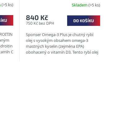
m
(>5 ks)
Skladem
(>5 ks)
840 Kč
ŠÍKU
DO KOŠÍKU
750 Kč bez DPH
ROITIN
Sponser Omega-3 Plus je chutný rybí
vaným
olej s vysokým obsahem omega-3
droitin
mastných kyselin (zejména EPA)
tamín C
obohacený o vitamín D3. Tento rybí olej
s osvěžující příchutí citronu je bez...