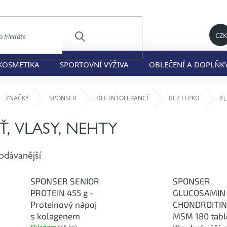
CZK
HLEDAT
KOSMETIKA
SPORTOVNÍ VÝŽIVA
OBLEČENÍ A DOPLŇK
ů
ZNAČKY
SPONSER
DLE INTOLERANCÍ
BEZ LEPKU
PL
Ť, VLASY, NEHTY
odávanější
SPONSER SENIOR
SPONSER
PROTEIN 455 g -
GLUCOSAMIN
Proteinový nápoj
CHONDROITIN
s kolagenem
MSM 180 tabl