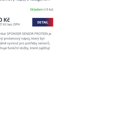
Skladem
(>5 ks)
0 Kč
DETAIL
21 Kč bez DPH
nka! SPONSER SENIOR PROTEIN je
ný proteinový nápoj, který byl
iálně vyvinut pro potřeby seniorů.
uje funkční složky, které zajišťují
vání síly a svalové...
O
v
l
á
d
a