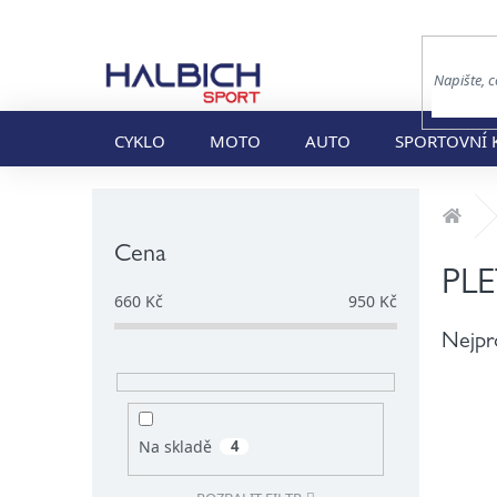
Přejít
na
obsah
CYKLO
MOTO
AUTO
SPORTOVNÍ 
P
Dom
o
s
Cena
t
PLE
r
660
Kč
950
Kč
a
Nejpr
n
n
í
p
a
Na skladě
4
n
e