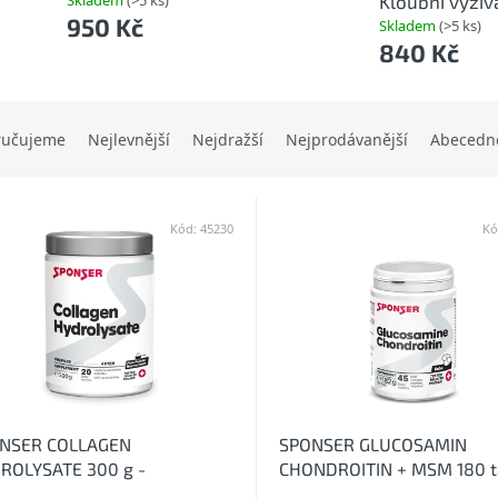
Skladem
(>5 ks)
Kloubní výživ
950 Kč
Skladem
(>5 ks)
840 Kč
ručujeme
Nejlevnější
Nejdražší
Nejprodávanější
Abecedn
Kód:
45230
Kó
NSER COLLAGEN
SPONSER GLUCOSAMIN
ROLYSATE 300 g -
CHONDROITIN + MSM 180 t
rolyzovaný kolagen
- Kloubní výživa