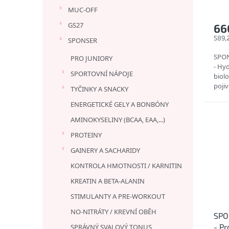
ů
MUC-OFF
GS27
66
589,
SPONSER
SPO
PRO JUNIORY
- Hy
SPORTOVNÍ NÁPOJE
biolo
poji
TYČINKY A SNACKY
lepku 
ENERGETICKÉ GELY A BONBÓNY
AMINOKYSELINY (BCAA, EAA,...)
PROTEINY
GAINERY A SACHARIDY
KONTROLA HMOTNOSTI / KARNITIN
KREATIN A BETA-ALANIN
STIMULANTY A PRE-WORKOUT
NO-NITRÁTY / KREVNÍ OBĚH
SPO
- P
SPRÁVNÝ SVALOVÝ TONUS