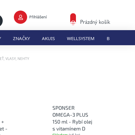
Přihlášení
Nákupní
Prázdný košík
košík
Y
ZNAČKY
AKUIS
WELLSYSTEM
BLOG
E
EŤ, VLASY, NEHTY
SPONSER
OMEGA-3 PLUS
 +
150 ml - Rybí olej
et -
s vitamínem D