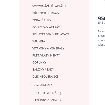
VYROVNÁVÁNÍ LAKTÁTU
PŘI POCITU ÚNAVY
95
ZDRAVÉ TUKY
848,
POHYBOVÝ APARÁT
Novi
SOUSTŘEDĚNÍ / RELAXACE
chut
spec
IMUNITA
Obsah
VITAMÍNY A MINERÁLY
zacho
PLEŤ, VLASY, NEHTY
DOPLŇKY
BALÍČKY / SADY
DLE INTOLERANCÍ
BEZ LAKTÓZY
SPORTOVNÍ NÁPOJE
TYČINKY A SNACKY