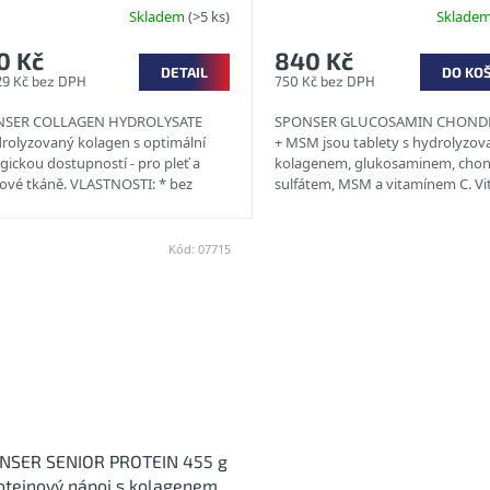
Skladem
(>5 ks)
Sklade
0 Kč
840 Kč
DETAIL
DO KO
29 Kč bez DPH
750 Kč bez DPH
NSER COLLAGEN HYDROLYSATE
SPONSER GLUCOSAMIN CHOND
drolyzovaný kolagen s optimální
+ MSM jsou tablety s hydrolyzo
gickou dostupností - pro pleť a
kolagenem, glukosaminem, chon
vové tkáně. VLASTNOSTI: * bez
sulfátem, MSM a vitamínem C. Vi
...
se podílí na normální funkci...
Kód:
07715
NSER SENIOR PROTEIN 455 g
roteinový nápoj s kolagenem