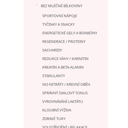
BEZ MLÉČNÉ BÍLKOVINY
SPORTOVNÍ NÁPOJE
TYČINKY A SNACKY
ENERGETICKÉ GELY A BONBÓNY
REGENERACE / PROTEINY
SACHARIDY
REDUKCE VÁHY / KARNITIN
KREATIN A BETA-ALANIN
STIMULANTY
NO-NITRÁTY / KREVNÍ OBĚH
SPRÁVNÝ SVALOVÝ TONUS
VYROVNÁVÁNÍ LAKTÁTU
KLOUBNÍ VÝŽIVA
ZDRAVÉ TUKY
SOUSTŘEDĚNÍ / RELAXACE