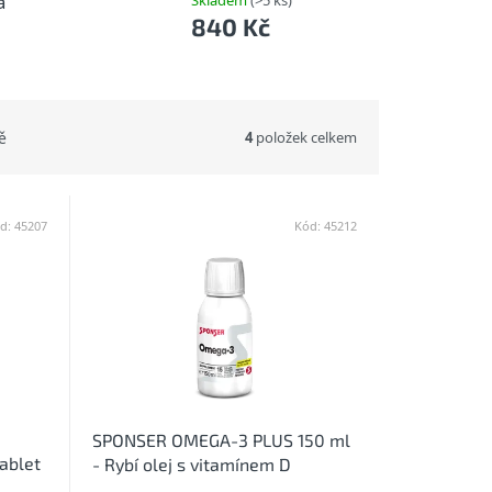
a
Skladem
(>5 ks)
840 Kč
4
položek celkem
ě
d:
45207
Kód:
45212
SPONSER OMEGA-3 PLUS 150 ml
ablet
- Rybí olej s vitamínem D