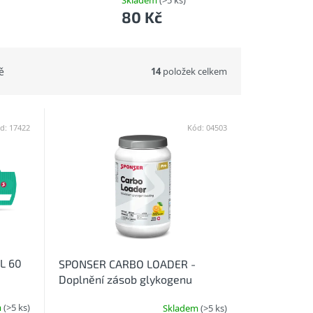
Skladem
(>5 ks)
80 Kč
14
položek celkem
ě
d:
17422
Kód:
04503
L 60
SPONSER CARBO LOADER -
Doplnění zásob glykogenu
m
(>5 ks)
Skladem
(>5 ks)