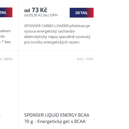
73 Kč
od
TAIL
DETAIL
od 65,18 Kč bez DPH
SPONSER CARBO LOADER představuje
bsahem
vysoce energetický sacharido-
i do
elektrolytický nápoj speciálně vyvinutý
: * bez
pro tvorbu energetických rezerv
(carboloading), zejména před...
d:
08030
Kód:
17401
-
SPONSER LIQUID ENERGY BCAA
70 g - Energetický gel s BCAA