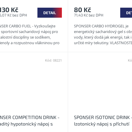
130 Kč
80 Kč
DETAIL
DE
16,07 Kč bez DPH
71,43 Kč bez DPH
SER CARBO FUEL - Vyzkoušejte
SPONSER CARBO HYDROGEL je
 sportovní sacharidový nápoj pro
energetický sacharidový gel s o
alostní disciplíny se sodíkem,
vody, který dodá jak energii, tak 
fenoly a rozpustnou vlákninou pro
určité míry tekutiny. VLASTNOSTI
alizaci Vašeho výkonu a...
lepku * bez...
Kód:
08221
Kó
NSER COMPETITION DRINK -
SPONSER ISOTONIC DRINK 
ditý hypotonický nápoj s
Izotonický nápoj s příchutí
hutí