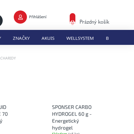
Přihlášení
Nákupní
Prázdný košík
košík
Y
ZNAČKY
AKUIS
WELLSYSTEM
BLOG
E
ACHARIDY
UID
SPONSER CARBO
 70
HYDROGEL 60 g -
ký
Energetický
hydrogel