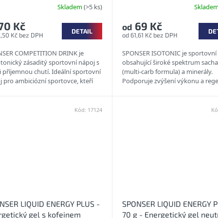
Skladem
(>5 ks)
Sklade
70 Kč
69 Kč
od
DETAIL
DE
2,50 Kč bez DPH
od 61,61 Kč bez DPH
SER COMPETITION DRINK je
SPONSER ISOTONIC je sportovní
tonický zásaditý sportovní nápoj s
obsahující široké spektrum sacha
 příjemnou chutí. Ideální sportovní
(multi-carb formula) a minerály.
 pro ambiciózní sportovce, kteří
Podporuje zvýšení výkonu a rege
vysoké nároky na kvalitu....
Hodí se pro doplnění elektrolytů..
Kód:
17124
Kó
NSER LIQUID ENERGY PLUS -
SPONSER LIQUID ENERGY 
rgetický gel s kofeinem
70 g - Energetický gel neut