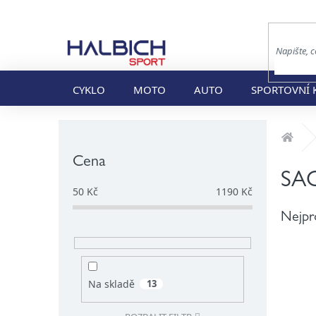
Přejít
na
obsah
CYKLO
MOTO
AUTO
SPORTOVNÍ 
P
Dom
o
s
Cena
t
SA
r
50
Kč
1190
Kč
a
Nejpr
n
n
í
p
a
Na skladě
13
n
e