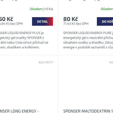
Skladem
(>5 ks)
Sklade
50 Kč
80 Kč
DETAIL
DO KO
4,64 Kč bez DPH
71,43 Kč bez DPH
SER LIQUID ENERGY PLUS je
SPONSER LIQUID ENERGY PURE j
getický gel značky SPONSER s
energetický gel s neutrální příchut
ální nebo Cola-citron příchutí se
obsahem sodíku a draslíku. Zdroj
kem, draslíkem a kofeinem.
energie v podobě sacharidů s r
nání jednotlivých energetických
glykemickým indexem ocení
od...
především...
Kód:
04717
Kó
NSER LONG ENERGY -
SPONSER MALTODEXTRIN 