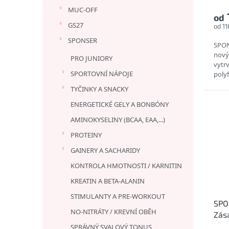
MUC-OFF
od
GS27
od 1
SPONSER
SPON
nový
PRO JUNIORY
vytrv
SPORTOVNÍ NÁPOJE
poly
optim
TYČINKY A SNACKY
ENERGETICKÉ GELY A BONBÓNY
AMINOKYSELINY (BCAA, EAA,...)
PROTEINY
GAINERY A SACHARIDY
KONTROLA HMOTNOSTI / KARNITIN
KREATIN A BETA-ALANIN
STIMULANTY A PRE-WORKOUT
SPO
NO-NITRÁTY / KREVNÍ OBĚH
Zása
příc
SPRÁVNÝ SVALOVÝ TONUS