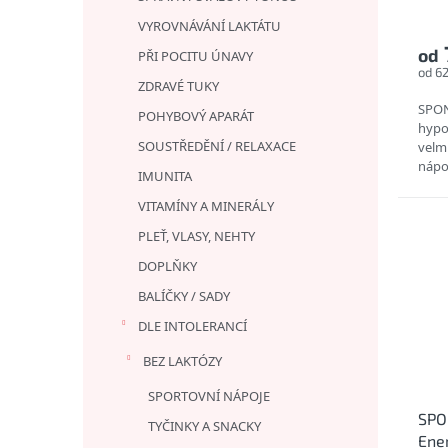
VYROVNÁVÁNÍ LAKTÁTU
od
PŘI POCITU ÚNAVY
od 6
ZDRAVÉ TUKY
SPON
POHYBOVÝ APARÁT
hypo
SOUSTŘEDĚNÍ / RELAXACE
velmi
nápoj
IMUNITA
mají 
VITAMÍNY A MINERÁLY
PLEŤ, VLASY, NEHTY
DOPLŇKY
BALÍČKY / SADY
DLE INTOLERANCÍ
BEZ LAKTÓZY
SPORTOVNÍ NÁPOJE
SPO
TYČINKY A SNACKY
Ene