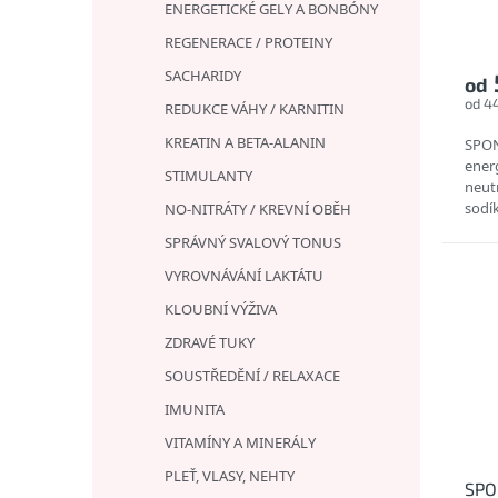
ENERGETICKÉ GELY A BONBÓNY
REGENERACE / PROTEINY
SACHARIDY
od
od 4
REDUKCE VÁHY / KARNITIN
KREATIN A BETA-ALANIN
SPON
ener
STIMULANTY
neutr
sodí
NO-NITRÁTY / KREVNÍ OBĚH
Srov
SPRÁVNÝ SVALOVÝ TONUS
gelů 
VYROVNÁVÁNÍ LAKTÁTU
KLOUBNÍ VÝŽIVA
ZDRAVÉ TUKY
SOUSTŘEDĚNÍ / RELAXACE
IMUNITA
VITAMÍNY A MINERÁLY
PLEŤ, VLASY, NEHTY
SPO