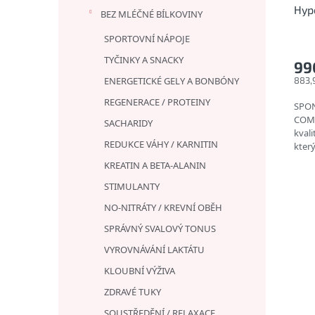
Hypo
BEZ MLÉČNÉ BÍLKOVINY
vytr
SPORTOVNÍ NÁPOJE
TYČINKY A SNACKY
99
ENERGETICKÉ GELY A BONBÓNY
883,
REGENERACE / PROTEINY
SPON
COMP
SACHARIDY
kvali
REDUKCE VÁHY / KARNITIN
který
obsa
KREATIN A BETA-ALANIN
STIMULANTY
NO-NITRÁTY / KREVNÍ OBĚH
SPRÁVNÝ SVALOVÝ TONUS
VYROVNÁVÁNÍ LAKTÁTU
KLOUBNÍ VÝŽIVA
ZDRAVÉ TUKY
SOUSTŘEDĚNÍ / RELAXACE