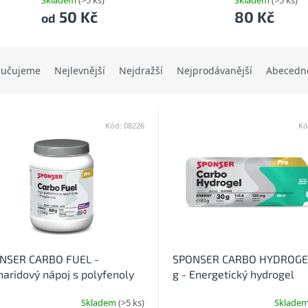
Skladem
(>5 ks)
Skladem
(>5 ks)
50 Kč
80 Kč
od
ručujeme
Nejlevnější
Nejdražší
Nejprodávanější
Abecedn
Kód:
08226
Kó
NSER CARBO FUEL -
SPONSER CARBO HYDROGE
aridový nápoj s polyfenoly
g - Energetický hydrogel
příchutě
Skladem
(>5 ks)
Sklade