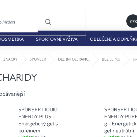
CZK
HLEDAT
KOSMETIKA
SPORTOVNÍ VÝŽIVA
OBLEČENÍ A DOPLŇK
ů
ZNAČKY
SPONSER
DLE INTOLERANCÍ
BEZ LEPKU
S
CHARIDY
odávanější
SPONSER LIQUID
SPONSER LIQ
ENERGY PLUS -
ENERGY PURE
Energetický gel s
g - Energetic
kofeinem
gel neutrální