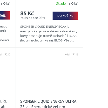
m
(>5 ks)
Skladem
(>5 ks)
85 Kč
TAIL
DO KOŠÍKU
75,89 Kč bez DPH
 nápoj
SPONSER LIQUID ENERGY BCAA je
ridů
energetický gel se sodíkem a draslíkem,
který obsahuje kromě sacharidů i BCAA
neraci.
(leucin, isoleucin, valin). BLOG: Vše o...
.
d:
17212
Kód:
17116
PURE
SPONSER LIQUID ENERGY ULTRA
rální
25 g - Energetický gel pro