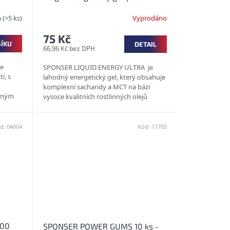
vytrvalostní výkony
m
(>5 ks)
Vyprodáno
75 Kč
ŠÍKU
DETAIL
66,96 Kč bez DPH
e
SPONSER LIQUID ENERGY ULTRA je
í, s
lahodný energetický gel, který obsahuje
komplexní sacharidy a MCT na bázi
ůzným
vysoce kvalitních rostlinných olejů
(kokosový, makadamový,...
d:
04004
Kód:
17705
100
SPONSER POWER GUMS 10 ks -