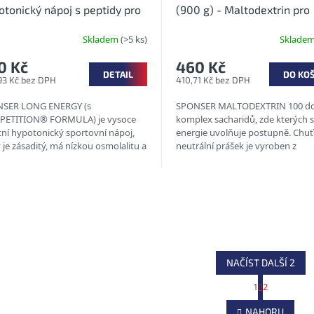
tonický nápoj s peptidy pro
(900 g) - Maltodextrin pro
valostní výkony s příchutí
carboloading
Skladem
(>5 ks)
Sklade
0 Kč
460 Kč
DETAIL
DO KO
93 Kč bez DPH
410,71 Kč bez DPH
SER LONG ENERGY (s
SPONSER MALTODEXTRIN 100 d
ETITION® FORMULA) je vysoce
komplex sacharidů, zde kterých 
tní hypotonický sportovní nápoj,
energie uvolňuje postupně. Chu
 je zásaditý, má nízkou osmolalitu a
neutrální prášek je vyroben z
huje 5-10 % proteinu ve formě...
kukuřičného škrobu. Ideální v obd
NAČÍST DALŠÍ 2
S
1
2
t
O
r
v
NAHORU