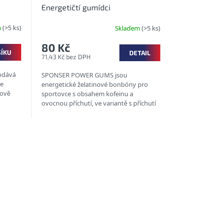
Energetičtí gumídci
m
(>5 ks)
Skladem
(>5 ks)
80 Kč
ŠÍKU
DETAIL
71,43 Kč bez DPH
odává
SPONSER POWER GUMS jsou
se
energetické želatinové bonbóny pro
ťově
sportovce s obsahem kofeinu a
ovocnou příchutí, ve variantě s příchutí
obí...
Cola s BCAA, taurinem (bez kofeinu) a
nově...