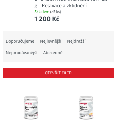
g - Relaxace a zklidnění
Skladem
(>5 ks)
1 200 Kč
Ř
a
Doporučujeme
Nejlevnější
Nejdražší
z
Nejprodávanější
Abecedně
e
n
í
p
OTEVŘÍT FILTR
r
o
V
d
ý
u
p
k
i
t
s
ů
p
r