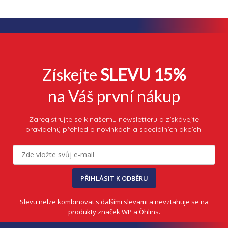
v
l
á
d
a
c
í
p
Získejte
SLEVU 15%
r
v
na Váš první nákup
k
y
v
Zaregistrujte se k našemu newsletteru a získávejte
ý
pravidelný přehled o novinkách a speciálních akcích.
p
i
s
u
PŘIHLÁSIT K ODBĚRU
Slevu nelze kombinovat s dalšími slevami a nevztahuje se na
produkty značek WP a Öhlins.