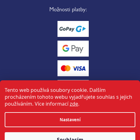
Možnosti platby:
Tento web používá soubory cookie. Dalším
procházením tohoto webu vyjadřujete souhlas s jejich
používáním. Více informací
zde
.
Vytvořil Shoptet
Nastavení
tuto stránku vytvořil a spravuje
ON-BOARD
Souhlasím
Copyright 2026
Halbich sport
. Všechna práva vyhrazena.