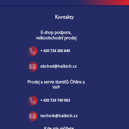
Z
á
Kontakty
p
a
E-shop podpora,
t
velkoobchodní prodej
í
+ 420 734 360 649
obchod@halbich.cz
Prodej a servis tlumičů Öhlins a
WP
+ 420 724 749 063
technik@halbich.cz