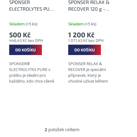
o
SPONSER
SPONSER RELAX &
d
ELECTROLYTES PURE
RECOVER 120 g -
u
200 g - Elektrolyty
Relaxace a zklidnění
k
bez příchuti
Skladem
(>5 ks)
Skladem
(>5 ks)
t
500 Kč
1 200 Kč
ů
446,43 Kč bez DPH
1 071,43 Kč bez DPH
DO KOŠÍKU
DO KOŠÍKU
SPONSER®
SPONSER RELAX &
ELECTROLYTES PURE v
RECOVER je speciální
prášku je ideální pro
přípravek, který je
každého, kdo chce cíleně
vhodné užívat během
a kontrolovaně
období zvýšeného
doplňovat elektrolyty –
stresu. Zlepšuje náladu,
bez ohledu na sport,
kvalitu spánku a celkově
výkonnostní úroveň
zklidňuje, aniž by
nebo délku tréninku....
působil...
2
položek celkem
O