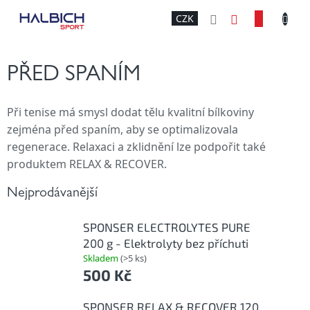
Přejít
NÁKU
CZK
na
obsah
KOŠÍK
PŘED SPANÍM
Při tenise má smysl dodat tělu kvalitní bílkoviny
zejména před spaním, aby se optimalizovala
regenerace. Relaxaci a zklidnění lze podpořit také
produktem RELAX & RECOVER.
Nejprodávanější
SPONSER ELECTROLYTES PURE
200 g - Elektrolyty bez příchuti
Skladem
(>5 ks)
500 Kč
SPONSER RELAX & RECOVER 120